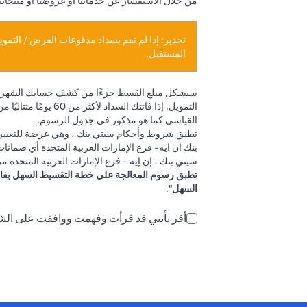
من خلال الاستفسار عن خدماتنا أو عروضنا أو منتجات
تحذير: إذا لم تقم بسداد مدفوعات القرض / التمو
المستقبل.
سيشكل مبلغ القسط جزءًا من كشف حسابك الشهري وس
التمويل. إذا فاتت
القياسي كما هو مذكور في جدول الرسوم.
تطبق شروط وأحكام سيتي بنك ، وهي عرضة للتغيير و
بنك ان ايه- فرع الإمارات العربية المتحدة أي ضمانات
سيتي بنك ، إن إيه - فرع الإمارات العربية المتحدة
السهل".
أقر بأنني قد قرأت وفهمت ووافقت على ال