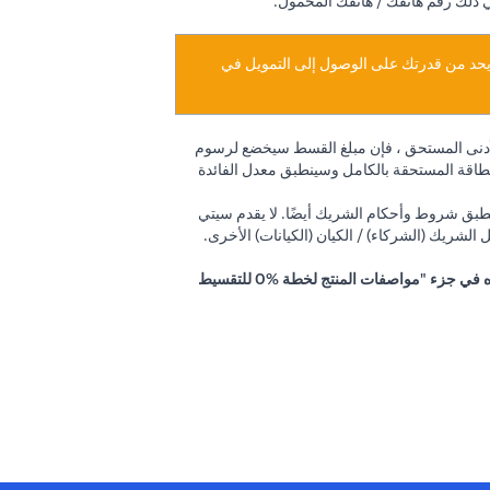
ي ذلك رقم هاتفك / هاتفك المحمول.
د يحد من قدرتك على الوصول إلى التمويل في
أدنى المستحق ، فإن مبلغ القسط سيخضع لرسوم
رض جزءًا من البطاقة المستحقة بالكامل وسينطبق معدل الفائدة
 القسم د (2) (ج). تطبق شروط وأحكام الشريك أيضًا. لا يقدم سيتي
الشريك (الشركاء) / الكيان (الكيانات) الأخرى.
تطبق رسوم المعالجة على خطة التقسيط السهل بفائدة 0% وستختلف بناءً على اختيار التاجر والمدة. يمكن الاطلاع على التفاصيل أعلاه في جزء "مواصفات المنتج لخطة %0 للتقسيط