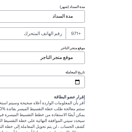
مدة السداد (شهر)
+971
موقع متجر التاجر
تاريخ المعاملة
إقرار عضو البطاقة
أقر بأن المعلومات الواردة أعلاه صحيحة وسيتم استخ
ستتم معالجة طلب خطة التقسيط الميسر بفائدة %0 ولا توجد رسوم تسوية مبكرة مرتبطة بالخدمة.
يمكن أيضًا الاستفادة من خطط التقسيط الميسرة في معدل فائدة مخفض يصل إلى %0
سيحدد سيتي الموافقة النهائية على خطة التقسيط المي
كشف الحساب ، لن يتم تحويل المعاملة إلى خطة الت