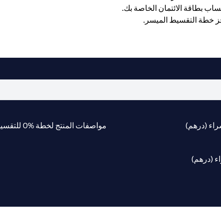
شراء (درهم)
مواصفات المنتج لخطة %0 للتقسيط السهل
ء (درهم)