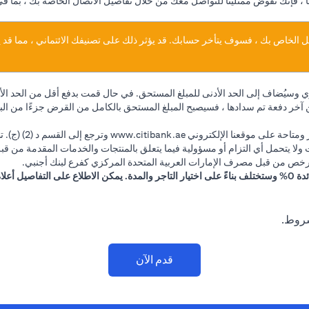
نا ، فإنك تفوض ممثلينا للتواصل معك من خلال تفاصيل الاتصال الخاصة بك ، بما ف
يل الخاص بك ، فسوف يتأخر حسابك. قد يؤثر ذلك على تصنيفك الائتماني ، مما ق
يُضاف إلى الحد الأدنى للمبلغ المستحق. في حال قمت بدفع أقل من الحد ال
ك السداد لأكثر من 60 يومًا متتاليًا من آخر دفعة تم سدادها ، فسيصبح المبلغ المستحق بالكامل من الق
(opens in a new tab)
متاحة على موقعنا الإلكتروني
www.citibank.ae
وترجع إلى
 ولا يتحمل أي التزام أو مسؤولية فيما يتعلق بالمنتجات والخدمات المقدمة من قبل 
 مرخص من قبل مصرف الإمارات العربية المتحدة المركزي كفرع لبنك أجنبي.
شروط.
قدم الآن