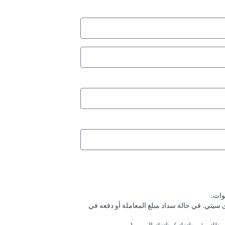
دى سيتي. في حالة سداد مبلغ المعاملة أو دفعه في