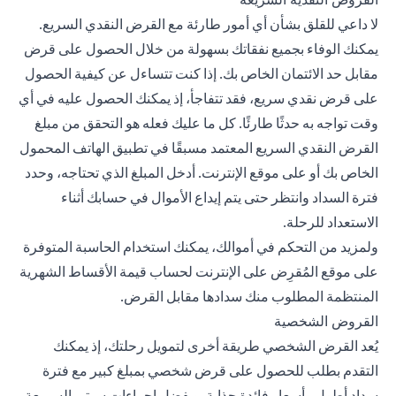
لا داعي للقلق بشأن أي أمور طارئة مع القرض النقدي السريع.
يمكنك الوفاء بجميع نفقاتك بسهولة من خلال الحصول على قرض
مقابل حد الائتمان الخاص بك. إذا كنت تتساءل عن كيفية الحصول
على قرض نقدي سريع، فقد تتفاجأ، إذ يمكنك الحصول عليه في أي
وقت تواجه به حدثًا طارئًا. كل ما عليك فعله هو التحقق من مبلغ
القرض النقدي السريع المعتمد مسبقًا في تطبيق الهاتف المحمول
الخاص بك أو على موقع الإنترنت. أدخل المبلغ الذي تحتاجه، وحدد
فترة السداد وانتظر حتى يتم إيداع الأموال في حسابك أثناء
الاستعداد للرحلة.
ولمزيد من التحكم في أموالك، يمكنك استخدام الحاسبة المتوفرة
على موقع المُقرِض على الإنترنت لحساب قيمة الأقساط الشهرية
المنتظمة المطلوب منك سدادها مقابل القرض.
القروض الشخصية
يُعد القرض الشخصي طريقة أخرى لتمويل رحلتك، إذ يمكنك
التقدم بطلب للحصول على قرض شخصي بمبلغ كبير مع فترة
سداد أطول وأسعار فائدة جذابة. وبفضل إجراءات سيتي السريعة