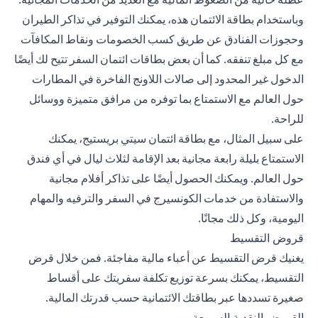
وباستخدام بطاقة الائتمان هذه، يمكنك التوفير في تذاكر الطيران
وحجوزات الفنادق عن طريق كسب الخصومات ونقاط المكافآت
مع كل مبلغ تنفقه. كما أن بعض بطاقات ائتمان السفر تتيح لك أيضًا
الدخول غير المحدود إلى صالات اللاونج الفاخرة في المطارات
حول العالم مع الاستمتاع بما توفره من مرافق متميزة ووسائل
للراحة.
على سبيل المثال، مع بطاقة ائتمان سيتي بريستيج، يمكنك
الاستمتاع بليلة رابعة مجانية بعد الإقامة لثلاث ليال في أي فندق
حول العالم. ويمكنك الحصول أيضًا على تذاكر أفلام مجانية
والاستفادة من خدمات الكونسيرج في السفر والترفيه والمهام
اليومية، وكل ذلك مجانًا.
قروض التقسيط
يغنيك قرض التقسيط عن أعباء مالية مفاجئة. فمن خلال
قرض
التقسيط
، يمكنك بسرعة توزيع تكلفة سفريتك على أقساط
صغيرة تسددها عبر بطاقتك الائتمانية حسب قدرتك المالية.
القروض النقدية السريعة