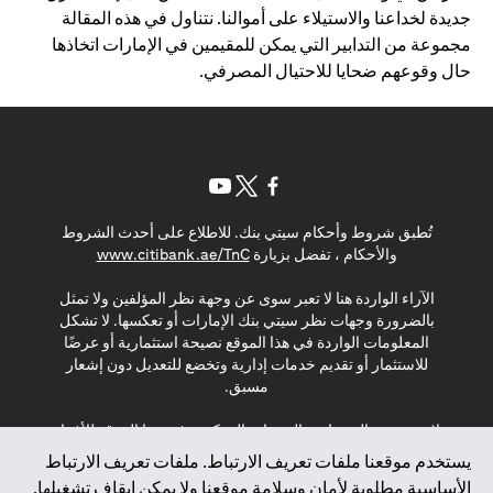
جديدة لخداعنا والاستيلاء على أموالنا. نتناول في هذه المقالة
مجموعة من التدابير التي يمكن للمقيمين في الإمارات اتخاذها
حال وقوعهم ضحايا للاحتيال المصرفي.
(opens in a new tab)
(opens in a new tab)
(opens in a new tab)
تُطبق شروط وأحكام سيتي بنك. للاطلاع على أحدث الشروط
(opens in a new tab)
والأحكام ، تفضل بزيارة
www.citibank.ae/TnC
الآراء الواردة هنا لا تعبر سوى عن وجهة نظر المؤلفين ولا تمثل
بالضرورة وجهات نظر سيتي بنك الإمارات أو تعكسها. لا تشكل
المعلومات الواردة في هذا الموقع نصيحة استثمارية أو عرضًا
للاستثمار أو تقديم خدمات إدارية وتخضع للتعديل دون إشعار
مسبق.
لا يتم تقديم المنتجات والخدمات المذكورة في هذا الموقع للأفراد
المقيمين في الاتحاد الأوروبي أو المنطقة الاقتصادية الأوروبية أو
يستخدم موقعنا ملفات تعريف الارتباط. ملفات تعريف الارتباط
سويسرا أو غيرنسي أو جيرسي أو موناكو أو سان مارينو أو
الأساسية مطلوبة لأمان وسلامة موقعنا ولا يمكن إيقاف تشغيلها.