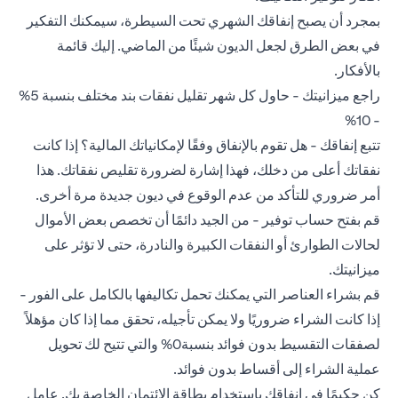
بمجرد أن يصبح إنفاقك الشهري تحت السيطرة، سيمكنك التفكير
في بعض الطرق لجعل الديون شيئًا من الماضي. إليك قائمة
بالأفكار.
راجع ميزانيتك - حاول كل شهر تقليل نفقات بند مختلف بنسبة 5%
- 10%
تتبع إنفاقك - هل تقوم بالإنفاق وفقًا لإمكانياتك المالية؟ إذا كانت
نفقاتك أعلى من دخلك، فهذا إشارة لضرورة تقليص نفقاتك. هذا
أمر ضروري للتأكد من عدم الوقوع في ديون جديدة مرة أخرى.
قم بفتح حساب توفير - من الجيد دائمًا أن تخصص بعض الأموال
لحالات الطوارئ أو النفقات الكبيرة والنادرة، حتى لا تؤثر على
ميزانيتك.
قم بشراء العناصر التي يمكنك تحمل تكاليفها بالكامل على الفور -
إذا كانت الشراء ضروريًا ولا يمكن تأجيله، تحقق مما إذا كان مؤهلاً
لصفقات التقسيط بدون فوائد بنسبة0% والتي تتيح لك تحويل
عملية الشراء إلى أقساط بدون فوائد.
كن حكيمًا في إنفاقك باستخدام بطاقة الائتمان الخاصة بك. عامل