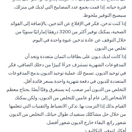
فترة حياته. إذا قمت بجمع عدد المصابيح التي لديك في منزلك،
سيصبح التوفير ملحوظ.
إذا كنت تدخن، فكر في الإقلاع عن التدخين. بالإضافة إلى الفوائد
الصحية، يمكنك توفير أكثر من 3200 درهمًا إماراتيًا سنويًا من
خلال التوقف عن عادة تدخين عبوة واحدة في اليوم.
تخلص من الديون
إذا كانت لديك ديون على بطاقات ائتمان متعددة وتجد أن
المدفوعات الشهرية تستنزف جزءًا كبيرًا من دخلك الصافي، فكر
في توحيد الديون. تسمح لك عملية توحيد الديون بدمج المدفوعات
المتعددة للديون في دفعة شهرية واحدة بسعر فائدة أقل.
التخلص من الديون أمر صعب. إنه يستغرق وقتًا أيضًا. يحتاج معظم
الأشخاص إلى عام أو عامين للتخلص من الديون، ولكن يمكنك
القيام بذلك إذا التزمت بها. تذكر، الانضباط والتقنيات التي تتعلمها
من خلال حل مشاكلك ستفيدك طوال حياتك. التخلص من الديون
شعور رائع. البقاء خارج الديون شعور أفضل.
أفكار لتوفير التكاليف: