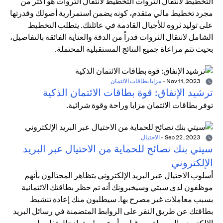
التخطيط لانتقال الثروات التخطيط لانتقال الثروات هو أكثر من
مجرد تخطيط مالي متقدم، كونه يضمن استمرارية أصولك وقدرتها
على توليد ثروة للأجيال القادمة في عائلتك. يتطلب التخطيط
الشامل لانتقال الثروات قدراً من الدقة والعناية الفائقة بالتفاصيل،
بحيث تتم مراعاة جميع النتائج المستقبلية المحتملة.
Nov 11, 2023
-
مزايا بطاقات الائتمان
ترشيد الإنفاق: قوة بطاقات الائتمان الذكية
توفر بطاقات الائتمان مزايا وراحة وقوة شرائية.
Sep 22, 2023
-
الاحتيال
سيتي بنك نصائح للحماية من الاحتيال عبر البريد
الإلكتروني
أسلوب الاحتيال عبر البريد الإلكتروني يتظاهر المحتالون بأنهم
موظفون لدى سيتي وسيخبرونك أنه تم حظر بطاقتك الائتمانية
بسبب معاملات غير مصرح بها. سيطلبون منك إعادة تنشيط
بطاقتك عن طريق النقر على الروابط المتضمنة في رسائل البريد