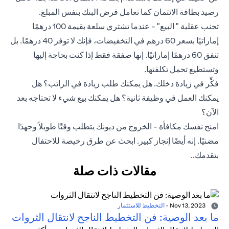
رصيد بطاقة الائتمان كما تعامل قرض البنك بنفس المبلغ.
تجنب عقلية " البيع" - عندما تشتري سلعة بقيمة 100 درهمًا
إماراتيًا بسعر 60 درهم في التخفيضات، فإنك لا توفر 40 درهمًا. بل
تنفق 60 درهمًا إماراتيًا. إنها صفقة فقط إذا كنت بحاجة إليها
وتستطيع تحمل تكلفتها.
فكِّر في زيادة دخلك. هل يمكنك طلب زيادة في الراتب؟ هل
يمكنك العمل في وظيفة ثانية؟ هل يمكنك بيع شيء لا تحتاجه بعد
الآن؟
امنح نفسك مكافأة - الخروج من ديونك يتطلب وقتًا طويلاً وجهدًا
مضنيًا. إنه أيضًا إنجاز كبير. ابحث عن طرق رخيصة للاحتفال
بتقدمك..
مقالات ذات صلة
Nov 13, 2023
-
التخطيط للاستثمار
ما بعد الوصية: فن التخطيط الناجح لانتقال الثروات