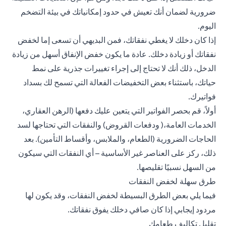
ضرورية لضمان أنك تعيش في حدود إمكانياتك في بيئة التضخم
اليوم.
إذا كان دخلك لا يغطي نفقاتك، فمن البديهي أن تسعى إما لخفض
نفقاتك أو زيادة دخلك. عادة ما يكون خفض الإنفاق أسهل من زيادة
الدخل، ذلك أنك لا تحتاج إلى إجراء تغييرات جذرية على نمط
حياتك، باستثناء بعض التخفيضات الفعالة التي تسمح لك بسداد
فواتيرك.
أولاً، قم بحصر الفواتير التي يتعين عليك دفعها (الرهن العقاري،
الخدمات العامة،(
ودفعات القروض
) والنفقات التي تحتاجها لسد
الحاجات الضرورية (الطعام، والملابس،
وأقساط التأمين
). بعد
ذلك، ركز على العناصر غير الأساسية – أي النفقات التي سيكون
من السهل نسبيًا تقليصها.
طرق سهلة لخفض النفقات
فيما يلي بعض الطرق البسيطة لخفض النفقات، وقد يكون لها
مردود إيجابي إذا كان صافي دخلك يفوق نفقاتك.
تقليل تكاليف طعامك