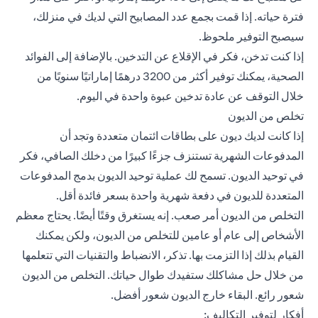
فترة حياته. إذا قمت بجمع عدد المصابيح التي لديك في منزلك،
سيصبح التوفير ملحوظ.
إذا كنت تدخن، فكر في الإقلاع عن التدخين. بالإضافة إلى الفوائد
الصحية، يمكنك توفير أكثر من 3200 درهمًا إماراتيًا سنويًا من
خلال التوقف عن عادة تدخين عبوة واحدة في اليوم.
تخلص من الديون
إذا كانت لديك ديون على بطاقات ائتمان متعددة وتجد أن
المدفوعات الشهرية تستنزف جزءًا كبيرًا من دخلك الصافي، فكر
في توحيد الديون. تسمح لك عملية توحيد الديون بدمج المدفوعات
المتعددة للديون في دفعة شهرية واحدة بسعر فائدة أقل.
التخلص من الديون أمر صعب. إنه يستغرق وقتًا أيضًا. يحتاج معظم
الأشخاص إلى عام أو عامين للتخلص من الديون، ولكن يمكنك
القيام بذلك إذا التزمت بها. تذكر، الانضباط والتقنيات التي تتعلمها
من خلال حل مشاكلك ستفيدك طوال حياتك. التخلص من الديون
شعور رائع. البقاء خارج الديون شعور أفضل.
أفكار لتوفير التكاليف: