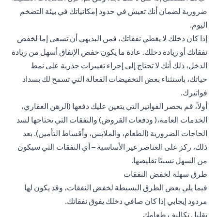
ضرورية لضمان أنك تعيش في حدود إمكانياتك في بيئة التضخم
اليوم.
إذا كان دخلك لا يغطي نفقاتك، فمن البديهي أن تسعى إما لخفض
نفقاتك أو زيادة دخلك. عادة ما يكون خفض الإنفاق أسهل من زيادة
الدخل، ذلك أنك لا تحتاج إلى إجراء تغييرات جذرية على نمط
حياتك، باستثناء بعض التخفيضات الفعالة التي تسمح لك بسداد
فواتيرك.
أولاً، قم بحصر الفواتير التي يتعين عليك دفعها (الرهن العقاري،
الخدمات العامة،(
ودفعات القروض
) والنفقات التي تحتاجها لسد
الحاجات الضرورية (الطعام، والملابس،
وأقساط التأمين
). بعد
ذلك، ركز على العناصر غير الأساسية – أي النفقات التي سيكون
من السهل نسبيًا تقليصها.
طرق سهلة لخفض النفقات
فيما يلي بعض الطرق البسيطة لخفض النفقات، وقد يكون لها
مردود إيجابي إذا كان صافي دخلك يفوق نفقاتك.
تقليل تكاليف طعامك