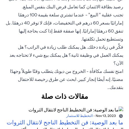
رصيد بطاقة الائتمان كما تعامل قرض البنك بنفس المبلغ.
تجنب عقلية " البيع" - عندما تشتري سلعة بقيمة 100 درهمًا
إماراتيًا بسعر 60 درهم في التخفيضات، فإنك لا توفر 40 درهمًا. بل
تنفق 60 درهمًا إماراتيًا. إنها صفقة فقط إذا كنت بحاجة إليها
وتستطيع تحمل تكلفتها.
فكِّر في زيادة دخلك. هل يمكنك طلب زيادة في الراتب؟ هل
يمكنك العمل في وظيفة ثانية؟ هل يمكنك بيع شيء لا تحتاجه بعد
الآن؟
امنح نفسك مكافأة - الخروج من ديونك يتطلب وقتًا طويلاً وجهدًا
مضنيًا. إنه أيضًا إنجاز كبير. ابحث عن طرق رخيصة للاحتفال
بتقدمك..
مقالات ذات صلة
Nov 13, 2023
-
التخطيط للاستثمار
ما بعد الوصية: فن التخطيط الناجح لانتقال الثروات