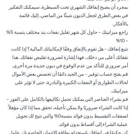
بمجرد أن يصبح إنفاقك الشهري تحت السيطرة، سيمكنك التفكير
في بعض الطرق لجعل الديون شيئًا من الماضي. إليك قائمة
بالأفكار.
راجع ميزانيتك - حاول كل شهر تقليل نفقات بند مختلف بنسبة 5%
- 10%
تتبع إنفاقك - هل تقوم بالإنفاق وفقًا لإمكانياتك المالية؟ إذا كانت
نفقاتك أعلى من دخلك، فهذا إشارة لضرورة تقليص نفقاتك. هذا
أمر ضروري للتأكد من عدم الوقوع في ديون جديدة مرة أخرى.
قم بفتح حساب توفير - من الجيد دائمًا أن تخصص بعض الأموال
لحالات الطوارئ أو النفقات الكبيرة والنادرة، حتى لا تؤثر على
ميزانيتك.
قم بشراء العناصر التي يمكنك تحمل تكاليفها بالكامل على الفور -
إذا كانت الشراء ضروريًا ولا يمكن تأجيله، تحقق مما إذا كان مؤهلاً
لصفقات التقسيط بدون فوائد بنسبة0% والتي تتيح لك تحويل
عملية الشراء إلى أقساط بدون فوائد.
كن حكيمًا في إنفاقك باستخدام بطاقة الائتمان الخاصة بك. عامل