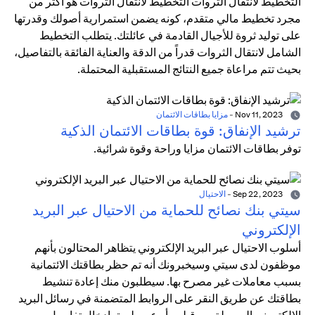
التخطيط لانتقال الثروات التخطيط لانتقال الثروات هو أكثر من
مجرد تخطيط مالي متقدم، كونه يضمن استمرارية أصولك وقدرتها
على توليد ثروة للأجيال القادمة في عائلتك. يتطلب التخطيط
الشامل لانتقال الثروات قدراً من الدقة والعناية الفائقة بالتفاصيل،
بحيث تتم مراعاة جميع النتائج المستقبلية المحتملة.
Nov 11, 2023
-
مزايا بطاقات الائتمان
ترشيد الإنفاق: قوة بطاقات الائتمان الذكية
توفر بطاقات الائتمان مزايا وراحة وقوة شرائية.
Sep 22, 2023
-
الاحتيال
سيتي بنك نصائح للحماية من الاحتيال عبر البريد
الإلكتروني
أسلوب الاحتيال عبر البريد الإلكتروني يتظاهر المحتالون بأنهم
موظفون لدى سيتي وسيخبرونك أنه تم حظر بطاقتك الائتمانية
بسبب معاملات غير مصرح بها. سيطلبون منك إعادة تنشيط
بطاقتك عن طريق النقر على الروابط المتضمنة في رسائل البريد