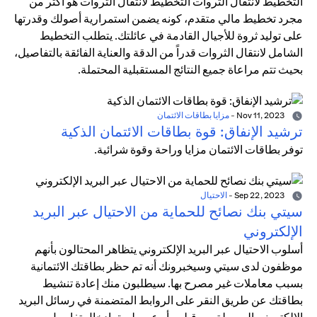
التخطيط لانتقال الثروات التخطيط لانتقال الثروات هو أكثر من
مجرد تخطيط مالي متقدم، كونه يضمن استمرارية أصولك وقدرتها
على توليد ثروة للأجيال القادمة في عائلتك. يتطلب التخطيط
الشامل لانتقال الثروات قدراً من الدقة والعناية الفائقة بالتفاصيل،
بحيث تتم مراعاة جميع النتائج المستقبلية المحتملة.
Nov 11, 2023
-
مزايا بطاقات الائتمان
ترشيد الإنفاق: قوة بطاقات الائتمان الذكية
توفر بطاقات الائتمان مزايا وراحة وقوة شرائية.
Sep 22, 2023
-
الاحتيال
سيتي بنك نصائح للحماية من الاحتيال عبر البريد
الإلكتروني
أسلوب الاحتيال عبر البريد الإلكتروني يتظاهر المحتالون بأنهم
موظفون لدى سيتي وسيخبرونك أنه تم حظر بطاقتك الائتمانية
بسبب معاملات غير مصرح بها. سيطلبون منك إعادة تنشيط
بطاقتك عن طريق النقر على الروابط المتضمنة في رسائل البريد