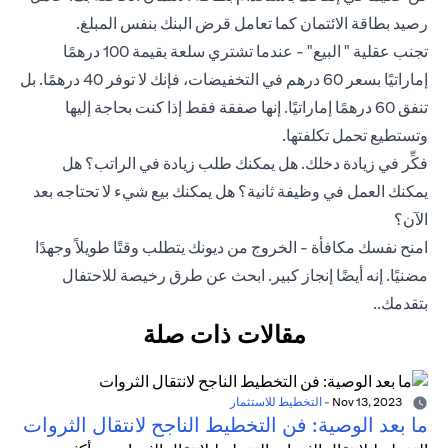
رصيد بطاقة الائتمان كما تعامل قرض البنك بنفس المبلغ.
تجنب عقلية " البيع" - عندما تشتري سلعة بقيمة 100 درهمًا
إماراتيًا بسعر 60 درهم في التخفيضات، فإنك لا توفر 40 درهمًا. بل
تنفق 60 درهمًا إماراتيًا. إنها صفقة فقط إذا كنت بحاجة إليها
وتستطيع تحمل تكلفتها.
فكِّر في زيادة دخلك. هل يمكنك طلب زيادة في الراتب؟ هل
يمكنك العمل في وظيفة ثانية؟ هل يمكنك بيع شيء لا تحتاجه بعد
الآن؟
امنح نفسك مكافأة - الخروج من ديونك يتطلب وقتًا طويلاً وجهدًا
مضنيًا. إنه أيضًا إنجاز كبير. ابحث عن طرق رخيصة للاحتفال
بتقدمك..
مقالات ذات صلة
Nov 13, 2023
-
التخطيط للاستثمار
ما بعد الوصية: فن التخطيط الناجح لانتقال الثروات