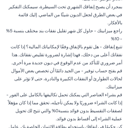
بمجرد أن يصبح إنفاقك الشهري تحت السيطرة، سيمكنك التفكير
في بعض الطرق لجعل الديون شيئًا من الماضي. إليك قائمة
بالأفكار.
راجع ميزانيتك - حاول كل شهر تقليل نفقات بند مختلف بنسبة 5%
- 10%
تتبع إنفاقك - هل تقوم بالإنفاق وفقًا لإمكانياتك المالية؟ إذا كانت
نفقاتك أعلى من دخلك، فهذا إشارة لضرورة تقليص نفقاتك. هذا
أمر ضروري للتأكد من عدم الوقوع في ديون جديدة مرة أخرى.
قم بفتح حساب توفير - من الجيد دائمًا أن تخصص بعض الأموال
لحالات الطوارئ أو النفقات الكبيرة والنادرة، حتى لا تؤثر على
ميزانيتك.
قم بشراء العناصر التي يمكنك تحمل تكاليفها بالكامل على الفور -
إذا كانت الشراء ضروريًا ولا يمكن تأجيله، تحقق مما إذا كان مؤهلاً
لصفقات التقسيط بدون فوائد بنسبة0% والتي تتيح لك تحويل
عملية الشراء إلى أقساط بدون فوائد.
كن حكيمًا في إنفاقك باستخدام بطاقة الائتمان الخاصة بك. عامل