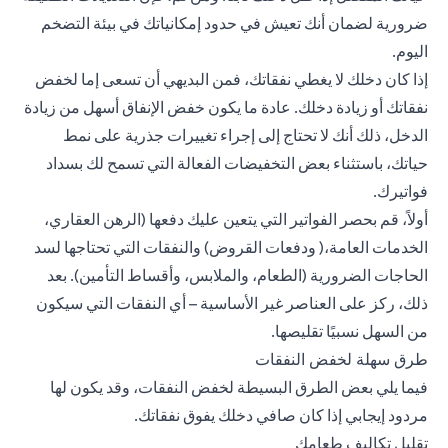
ضرورية لضمان أنك تعيش في حدود إمكانياتك في بيئة التضخم
اليوم.
إذا كان دخلك لا يغطي نفقاتك، فمن البديهي أن تسعى إما لخفض
نفقاتك أو زيادة دخلك. عادة ما يكون خفض الإنفاق أسهل من زيادة
الدخل، ذلك أنك لا تحتاج إلى إجراء تغييرات جذرية على نمط
حياتك، باستثناء بعض التخفيضات الفعالة التي تسمح لك بسداد
فواتيرك.
أولاً، قم بحصر الفواتير التي يتعين عليك دفعها (الرهن العقاري،
الخدمات العامة،(
ودفعات القروض
) والنفقات التي تحتاجها لسد
الحاجات الضرورية (الطعام، والملابس،
وأقساط التأمين
). بعد
ذلك، ركز على العناصر غير الأساسية – أي النفقات التي سيكون
من السهل نسبيًا تقليصها.
طرق سهلة لخفض النفقات
فيما يلي بعض الطرق البسيطة لخفض النفقات، وقد يكون لها
مردود إيجابي إذا كان صافي دخلك يفوق نفقاتك.
تقليل تكاليف طعامك