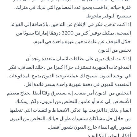
فترة حياته. إذا قمت بجمع عدد المصابيح التي لديك في منزلك،
سيصبح التوفير ملحوظ.
إذا كنت تدخن، فكر في الإقلاع عن التدخين. بالإضافة إلى الفوائد
الصحية، يمكنك توفير أكثر من 3200 درهمًا إماراتيًا سنويًا من
خلال التوقف عن عادة تدخين عبوة واحدة في اليوم.
تخلص من الديون
إذا كانت لديك ديون على بطاقات ائتمان متعددة وتجد أن
المدفوعات الشهرية تستنزف جزءًا كبيرًا من دخلك الصافي، فكر
في توحيد الديون. تسمح لك عملية توحيد الديون بدمج المدفوعات
المتعددة للديون في دفعة شهرية واحدة بسعر فائدة أقل.
التخلص من الديون أمر صعب. إنه يستغرق وقتًا أيضًا. يحتاج معظم
الأشخاص إلى عام أو عامين للتخلص من الديون، ولكن يمكنك
القيام بذلك إذا التزمت بها. تذكر، الانضباط والتقنيات التي تتعلمها
من خلال حل مشاكلك ستفيدك طوال حياتك. التخلص من الديون
شعور رائع. البقاء خارج الديون شعور أفضل.
أفكار لتوفير التكاليف: