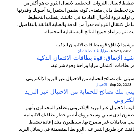
خطيط لانتقال الثروات التخطيط لانتقال الثروات هو أكثر من
د تخطيط مالي متقدم، كونه يضمن استمرارية أصولك وقدرتها
 توليد ثروة للأجيال القادمة في عائلتك. يتطلب التخطيط
امل لانتقال الثروات قدراً من الدقة والعناية الفائقة بالتفاصيل،
ث تتم مراعاة جميع النتائج المستقبلية المحتملة.
Nov 11, 2023
-
مزايا بطاقات الائتمان
يد الإنفاق: قوة بطاقات الائتمان الذكية
ر بطاقات الائتمان مزايا وراحة وقوة شرائية.
Sep 22, 2023
-
الاحتيال
ي بنك نصائح للحماية من الاحتيال عبر البريد
لكتروني
وب الاحتيال عبر البريد الإلكتروني يتظاهر المحتالون بأنهم
فون لدى سيتي وسيخبرونك أنه تم حظر بطاقتك الائتمانية
ب معاملات غير مصرح بها. سيطلبون منك إعادة تنشيط
قتك عن طريق النقر على الروابط المتضمنة في رسائل البريد