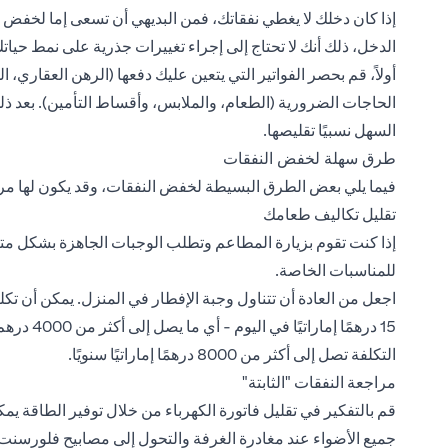
إذا كان دخلك لا يغطي نفقاتك، فمن البديهي أن تسعى إما لخفض ن
الدخل، ذلك أنك لا تحتاج إلى إجراء تغييرات جذرية على نمط حيات
أولاً، قم بحصر الفواتير التي يتعين عليك دفعها (الرهن العقاري، 
الحاجات الضرورية (الطعام، والملابس،
وأقساط التأمين
). بعد 
السهل نسبيًا تقليصها.
طرق سهلة لخفض النفقات
فيما يلي بعض الطرق البسيطة لخفض النفقات، وقد يكون لها مرد
تقليل تكاليف طعامك
إذا كنت تقوم بزيارة المطاعم وتطلب الوجبات الجاهزة بشكل م
للمناسبات الخاصة.
اجعل من العادة أن تتناول وجبة الإفطار في المنزل. يمكن أن 
15 درهمًا 
التكلفة تصل إلى أكثر من 8000 درهمًا إماراتيًا سنويًا.
مراجعة النفقات "الثابتة"
قم بالتفكير في تقليل فاتورة الكهرباء من خلال توفير الطاقة 
جميع الأضواء عند مغادرة الغرفة والتحول إلى مصابيح فلورسنت 