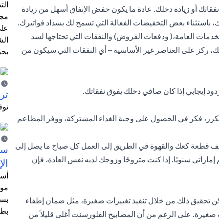
الت
فقاتك أو زيادة دخلك. عادة ما يكون خفض الإنفاق أسهل من زيادة
مجر
ك، باستثناء بعض التخفيضات الفعالة التي تسمح لك بسداد فواتيرك.
على
الخدمات العامة،(
ودفعات القروض
) والنفقات التي تحتاجها لسد
الش
ذلك، ركز على العناصر غير الأساسية – أي النفقات التي سيكون من
بحي
ود إيجابي إذا كان صافي دخلك يفوق نفقاتك.
ترش
توف
تكرر، فكر في الحصول على وجبة الغداء المشتركة، ووفر المطاعم
تكلف قطعة كعك والقهوة في الطريق إلى العمل كل صباح ما يصل إلى
سيت
إماراتيًا في اليوم - أي ما يصل إلى أكثر من 4000 درهم إماراتي سنويًا. إذا كنت متزوجًا وزوجك لديه نفس العادة، فإن
الإ
أسل
موظ
بسب
يمكن تحقيق ذلك من خلال تنفيذ تغييرات صغيرة، مثل ضمان إطفاء
بطا
صغيرة. على الرغم من أن المصابيح الفلورسنت أغلى قليلاً من