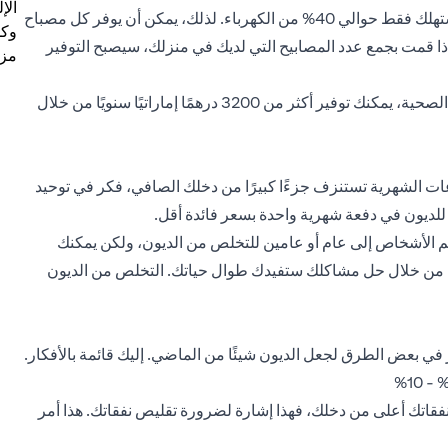
الإ
المصابيح العادية، إلا أنها تدوم ما لا يقل عن خمس مرات أكثر وتستهلك فقط حوالي 40% من الكهرباء. لذلك، يمكن أن يوفر كل مصباح
وكل
ر فترة حياته. إذا قمت بجمع عدد المصابيح التي لديك في منزلك، سيصبح التوفير
مزي
إذا كنت تدخن، فكر في الإقلاع عن التدخين. بالإضافة إلى الفوائد الصحية، يمكنك توفير أكثر من 3200 درهمًا إماراتيًا سنويًا من خلال
عات الشهرية تستنزف جزءًا كبيرًا من دخلك الصافي، فكر في توحيد
 للديون في دفعة شهرية واحدة بسعر فائدة أقل.
ظم الأشخاص إلى عام أو عامين للتخلص من الديون، ولكن يمكنك
علمها من خلال حل مشاكلك ستفيدك طوال حياتك. التخلص من الديون
ي بعض الطرق لجعل الديون شيئًا من الماضي. إليك قائمة بالأفكار.
انت نفقاتك أعلى من دخلك، فهذا إشارة لضرورة تقليص نفقاتك. هذا أمر