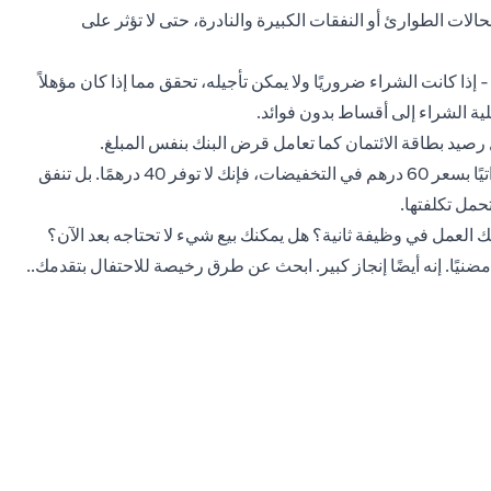
لات الطوارئ أو النفقات الكبيرة والنادرة، حتى لا تؤثر على
إذا كانت الشراء ضروريًا ولا يمكن تأجيله، تحقق مما إذا كان مؤهلاً
 رصيد بطاقة الائتمان كما تعامل قرض البنك بنفس المبلغ.
تجنب عقلية " البيع" - عندما تشتري سلعة بقيمة 100 درهمًا إماراتيًا بسعر 60 درهم في التخفيضات، فإنك لا توفر 40 درهمًا. بل تنفق
 العمل في وظيفة ثانية؟ هل يمكنك بيع شيء لا تحتاجه بعد الآن؟
مضنيًا. إنه أيضًا إنجاز كبير. ابحث عن طرق رخيصة للاحتفال بتقدمك..