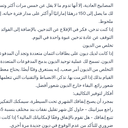
لك ما يصل إلى 150 درهمًا إماراتيًا أو أكثر على مدا
ملحوظ.
التوقف عن عادة تدخين عبوة واحدة في اليوم.
تخلص من الديون
إذا كانت لديك ديون على بطاقات ائتمان متعددة وتجد أن المدفو
الديون. تسمح لك عملية توحيد الديون بدمج المدفوعات المتعددة
التخلص من الديون أمر صعب. إنه يستغرق وقتًا أيضًا. يحتاج مع
القيام بذلك إذا التزمت بها. تذكر، الانضباط والتقنيات التي تت
شعور رائع. البقاء خارج الديون شعور أفضل.
أفكار لتوفير التكاليف:
بمجرد أن يصبح إنفاقك الشهري تحت السيطرة، سيمكنك التفكير ف
راجع ميزانيتك - حاول كل شهر تقليل نفقات بند مختلف بنسبة 5% - 10%
تتبع إنفاقك - هل تقوم بالإنفاق وفقًا لإمكانياتك المالية؟ إذا ك
ضروري للتأكد من عدم الوقوع في ديون جديدة مرة أخرى.