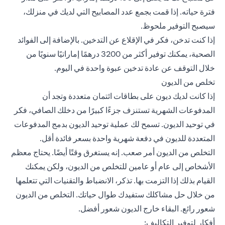
فترة حياته. إذا قمت بجمع عدد المصابيح التي لديك في منزلك،
سيصبح التوفير ملحوظ.
إذا كنت تدخن، فكر في الإقلاع عن التدخين. بالإضافة إلى الفوائد
الصحية، يمكنك توفير أكثر من 3200 درهمًا إماراتيًا سنويًا من
خلال التوقف عن عادة تدخين عبوة واحدة في اليوم.
تخلص من الديون
إذا كانت لديك ديون على بطاقات ائتمان متعددة وتجد أن
المدفوعات الشهرية تستنزف جزءًا كبيرًا من دخلك الصافي، فكر
في توحيد الديون. تسمح لك عملية توحيد الديون بدمج المدفوعات
المتعددة للديون في دفعة شهرية واحدة بسعر فائدة أقل.
التخلص من الديون أمر صعب. إنه يستغرق وقتًا أيضًا. يحتاج معظم
الأشخاص إلى عام أو عامين للتخلص من الديون، ولكن يمكنك
القيام بذلك إذا التزمت بها. تذكر، الانضباط والتقنيات التي تتعلمها
من خلال حل مشاكلك ستفيدك طوال حياتك. التخلص من الديون
شعور رائع. البقاء خارج الديون شعور أفضل.
أفكار لتوفير التكاليف: