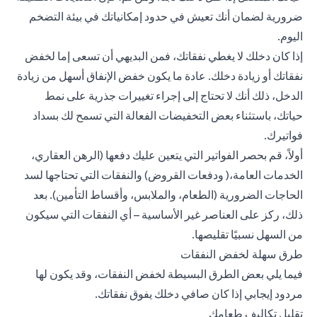
ضرورية لضمان أنك تعيش في حدود إمكانياتك في بيئة التضخم
اليوم.
إذا كان دخلك لا يغطي نفقاتك، فمن البديهي أن تسعى إما لخفض
نفقاتك أو زيادة دخلك. عادة ما يكون خفض الإنفاق أسهل من زيادة
الدخل، ذلك أنك لا تحتاج إلى إجراء تغييرات جذرية على نمط
حياتك، باستثناء بعض التخفيضات الفعالة التي تسمح لك بسداد
فواتيرك.
أولاً، قم بحصر الفواتير التي يتعين عليك دفعها (الرهن العقاري،
الخدمات العامة،(
ودفعات القروض
) والنفقات التي تحتاجها لسد
الحاجات الضرورية (الطعام، والملابس،
وأقساط التأمين
). بعد
ذلك، ركز على العناصر غير الأساسية – أي النفقات التي سيكون
من السهل نسبيًا تقليصها.
طرق سهلة لخفض النفقات
فيما يلي بعض الطرق البسيطة لخفض النفقات، وقد يكون لها
مردود إيجابي إذا كان صافي دخلك يفوق نفقاتك.
تقليل تكاليف طعامك