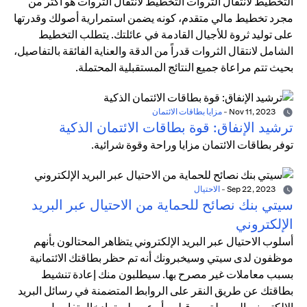
التخطيط لانتقال الثروات التخطيط لانتقال الثروات هو أكثر من
مجرد تخطيط مالي متقدم، كونه يضمن استمرارية أصولك وقدرتها
على توليد ثروة للأجيال القادمة في عائلتك. يتطلب التخطيط
الشامل لانتقال الثروات قدراً من الدقة والعناية الفائقة بالتفاصيل،
بحيث تتم مراعاة جميع النتائج المستقبلية المحتملة.
Nov 11, 2023
-
مزايا بطاقات الائتمان
ترشيد الإنفاق: قوة بطاقات الائتمان الذكية
توفر بطاقات الائتمان مزايا وراحة وقوة شرائية.
Sep 22, 2023
-
الاحتيال
سيتي بنك نصائح للحماية من الاحتيال عبر البريد
الإلكتروني
أسلوب الاحتيال عبر البريد الإلكتروني يتظاهر المحتالون بأنهم
موظفون لدى سيتي وسيخبرونك أنه تم حظر بطاقتك الائتمانية
بسبب معاملات غير مصرح بها. سيطلبون منك إعادة تنشيط
بطاقتك عن طريق النقر على الروابط المتضمنة في رسائل البريد