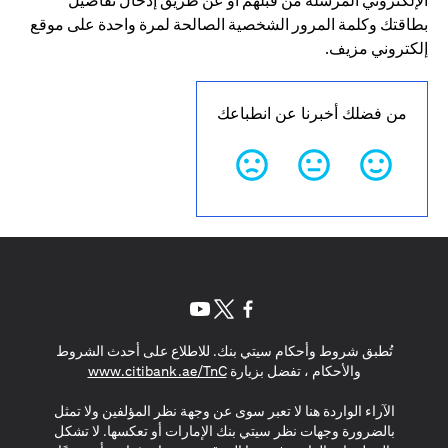
الإلكتروني المرسلة من قبلهم أو عن طريق إدخال تفاصيل
بطاقتك وكلمة المرور الشخصية الصالحة لمرة واحدة على موقع
إلكتروني مزيف.
من فضلك أخبرنا عن انطباعك
opens in a new tab
opens in a new tab
opens in a new tab
تُطبق شروط وأحكام سيتي بنك. للاطلاع على أحدث الشروط
s in a new tab
والأحكام ، تفضل بزيارة
www.citibank.ae/TnC
الآراء الواردة هنا لا تعبر سوى عن وجهة نظر المؤلفين ولا تمثل
بالضرورة وجهات نظر سيتي بنك الإمارات أو تعكسها. لا تشكل