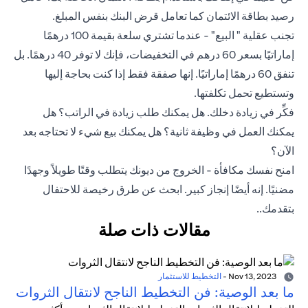
رصيد بطاقة الائتمان كما تعامل قرض البنك بنفس المبلغ.
تجنب عقلية " البيع" - عندما تشتري سلعة بقيمة 100 درهمًا
إماراتيًا بسعر 60 درهم في التخفيضات، فإنك لا توفر 40 درهمًا. بل
تنفق 60 درهمًا إماراتيًا. إنها صفقة فقط إذا كنت بحاجة إليها
وتستطيع تحمل تكلفتها.
فكِّر في زيادة دخلك. هل يمكنك طلب زيادة في الراتب؟ هل
يمكنك العمل في وظيفة ثانية؟ هل يمكنك بيع شيء لا تحتاجه بعد
الآن؟
امنح نفسك مكافأة - الخروج من ديونك يتطلب وقتًا طويلاً وجهدًا
مضنيًا. إنه أيضًا إنجاز كبير. ابحث عن طرق رخيصة للاحتفال
بتقدمك..
مقالات ذات صلة
Nov 13, 2023
-
التخطيط للاستثمار
ما بعد الوصية: فن التخطيط الناجح لانتقال الثروات