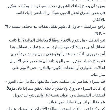
بمجرد أن يصبح إنفاقك الشهري تحت السيطرة، سيمكنك التفكير
في بعض الطرق لجعل الديون شيئًا من الماضي. إليك قائمة
بالأفكار.
راجع ميزانيتك - حاول كل شهر تقليل نفقات بند مختلف بنسبة 5%
- 10%
تتبع إنفاقك - هل تقوم بالإنفاق وفقًا لإمكانياتك المالية؟ إذا كانت
نفقاتك أعلى من دخلك، فهذا إشارة لضرورة تقليص نفقاتك. هذا
أمر ضروري للتأكد من عدم الوقوع في ديون جديدة مرة أخرى.
قم بفتح حساب توفير - من الجيد دائمًا أن تخصص بعض الأموال
لحالات الطوارئ أو النفقات الكبيرة والنادرة، حتى لا تؤثر على
ميزانيتك.
قم بشراء العناصر التي يمكنك تحمل تكاليفها بالكامل على الفور -
إذا كانت الشراء ضروريًا ولا يمكن تأجيله، تحقق مما إذا كان مؤهلاً
لصفقات التقسيط بدون فوائد بنسبة0% والتي تتيح لك تحويل
عملية الشراء إلى أقساط بدون فوائد.
كن حكيمًا في إنفاقك باستخدام بطاقة الائتمان الخاصة بك. عامل