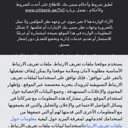
تُطبق شروط وأحكام سيتي بنك. للاطلاع على أحدث الشروط
s in a new tab
والأحكام ، تفضل بزيارة
www.citibank.ae/TnC
الآراء الواردة هنا لا تعبر سوى عن وجهة نظر المؤلفين ولا تمثل
بالضرورة وجهات نظر سيتي بنك الإمارات أو تعكسها. لا تشكل
المعلومات الواردة في هذا الموقع نصيحة استثمارية أو عرضًا
للاستثمار أو تقديم خدمات إدارية وتخضع للتعديل دون إشعار
مسبق.
لا يتم تقديم المنتجات والخدمات المذكورة في هذا الموقع للأفراد
المقيمين في الاتحاد الأوروبي أو المنطقة الاقتصادية الأوروبية أو
يستخدم موقعنا ملفات تعريف الارتباط. ملفات تعريف الارتباط
سويسرا أو غيرنسي أو جيرسي أو موناكو أو سان مارينو أو
الأساسية مطلوبة لأمان وسلامة موقعنا ولا يمكن إيقاف تشغيلها.
الفاتيكان أو جزيرة مان أو المملكة المتحدة أو خصوصية البيانات
بالنقر على 'موافق' ، فإنك توافق على استخدامنا لملفات تعريف
(لائحة حماية البيانات العامة \ قانون حماية البيانات الشخصية
الارتباط التسويقية لتزويدك بتجربة مخصصة عبر الموقع ، وإظهار
العامة \ قانون خصوصية نيوزيلندا). المحتوى الموجود في هذه
الصفحة ليس ولا ينبغي تفسيره على أنه عرض أو دعوة أو دعوة
المحتوى والإعلانات المستهدفة ، وجمع البيانات الإحصائية حول
لشراء أو بيع أي من المنتجات والخدمات المذكورة هنا لمثل هؤلاء
استخدام الموقع. يمكن مشاركة هذه المعلومات مع شركائنا في
الأفراد.
وسائل التواصل الاجتماعي والإعلان والتحليل والذين قد يجمعونها
مع المعلومات الأخرى التي قدمتها لهم أو التي جمعوها من
*GDPR – اللائحة العامة لحماية البيانات؛ * LGPD – Lei Geral de
استخدامك لخدماتهم. لمعرفة المزيد حول كيفية
معلومات حول
Proteção de Dados Pessoais ; *NZPA – قانون الخصوصية
النيوزيلندي
ملفات تعريف الارتباط
استخدامنا لبيانات ملفات تعريف الارتباط ،