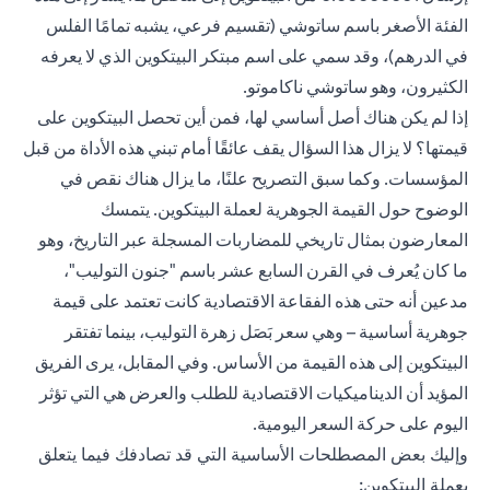
الفئة الأصغر باسم ساتوشي (تقسيم فرعي، يشبه تمامًا الفلس
في الدرهم)، وقد سمي على اسم مبتكر البيتكوين الذي لا يعرفه
الكثيرون، وهو ساتوشي ناكاموتو.
إذا لم يكن هناك أصل أساسي لها، فمن أين تحصل البيتكوين على
قيمتها؟ لا يزال هذا السؤال يقف عائقًا أمام تبني هذه الأداة من قبل
المؤسسات. وكما سبق التصريح علنًا، ما يزال هناك نقص في
الوضوح حول القيمة الجوهرية لعملة البيتكوين. يتمسك
المعارضون بمثال تاريخي للمضاربات المسجلة عبر التاريخ، وهو
ما كان يُعرف في القرن السابع عشر باسم "جنون التوليب"،
مدعين أنه حتى هذه الفقاعة الاقتصادية كانت تعتمد على قيمة
جوهرية أساسية – وهي سعر بَصَل زهرة التوليب، بينما تفتقر
البيتكوين إلى هذه القيمة من الأساس. وفي المقابل، يرى الفريق
المؤيد أن الديناميكيات الاقتصادية للطلب والعرض هي التي تؤثر
اليوم على حركة السعر اليومية.
وإليك بعض المصطلحات الأساسية التي قد تصادفك فيما يتعلق
بعملة البيتكوين: