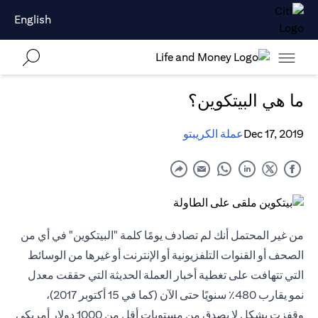
English
ما هي البيتكوين؟
Dec 17, 2019
عملة الكريبتو
من غير المحتمل أنك لم تصادف يومًا كلمة "البيتكوين" في أي من
الصحف أو القنوات التلفزيونية أو الإنترنت أو غيرها من الوسائط
التي تتهافت على تغطية أخبار العملة الحديثة التي حققت معدل
نمو يقارب 480٪ سنويًا حتى الآن (كما في 15 أكتوبر 2017)،
وقفزت بشكل لا يصدق من مستويات أقل من 1000 دولار أمريكي