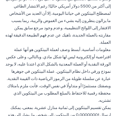
إلى أكثر من 5500 دولار أمريكي حاليًا! رغم الانتشار الطاغي
لمصطلح البيتكوين في حياتنا اليومية، إلا أن العديد من الأشخاص
ما يزالون ينظرون إليه بشيء من الغموض والريبة، ربما بسبب
الافتقار إلى اللوائح التنظيمية، وعدم وجود مرجع سابق يمكن
مقارنته بالعملة الجديدة، ناهيك عن عدم فهم الطبيعة الدقيقة لهذه
العملة.
معلومات أساسية. أبسط وصف لعملة البيتكوين هو أنها عملة
افتراضية أو إلكترونية ليس لها شكل مادي. وبالتالي، وعلى عكس
الورقة النقدية أو العملة المعدنية بالشكل الذي اعتدنا عليه، لا يوجد
نموذج ورقي داخل نظام البيتكوين. عملة البيتكوين في جوهرها
عبارة عن سلسلة طويلة من الرموز الرياضية ذات القيمة النقدية.
وبصفتك مستثمرًا أو متداولًا في نفس الوقت، فأنت ملزم بامتلاك
محفظة رقمية للاحتفاظ بالمبلغ المطلوب من البيتكوين الذي
تشتريه.
يمكن تقسيم البيتكوين إلى ثمانية منازل عشرية. بمعنى، يمكنك
إرسال 0.00000001 من البيتكوين إلى شخص ما. يشار إلى هذه