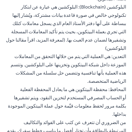
البلوكشين (Blockchain): البلوكشين هي عيارة عن ابتكار
تكنولوجي خالص في صورة قاعدة بيانات مشتركة، ويُشار إليها
ببساطة على أنها دفتر الأستاذ العام الذي يسجل معاملات كتلك
التي تجري بعملة البيتكوين، بحيث يتم تأكيد المعاملات المسجلة
وتشفيرها لضمان عدم العبث بها. (لمعرفة المزيد، اقرأ مقالنا حول
البلوكشين)
التعدين: هي العملية التي يتم من خلالها التحقق من المعاملات
الموزعة داخل شبكة البيتكوين وتخزينها على البلوكشين. وتتسم
هذه العملية بأنها تنافسية وتتضمن حل سلسلة من المشكلات
الرياضية المتخصصة.
المحافظ: محفظة البيتكوين هي ما يعادل المحفظة الفعلية
أو
الحساب المصرفي
المستخدم لتخزين النقود، ويتم تشفيرها
بكلمة مرور لحفظ معلومات قيِّمة حول عملة البيتكوين الموجودة
بداخلها.
من الضروري أن تتعرف عن كثب على الفوائد والتكاليف
المرتبطة بالبطاقة وأن تختار أفضل ما يناسب خطط سفرك.
يقدم