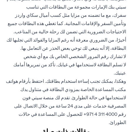
سيتي بنك الإمارات مجموعة من البطاقات التي تناسب
سفرك،
مع ما تضمنه من مزايا مثل كسب أميال سكاي واردز
وتأمين السفر والإقامات المجانية. كما تغطي هذه البطاقات جميع
الاحتياجات الضرورية التي تضمن لك رحلة خالية من المتاعب.
أخيرًا، من الضروري معرفة أنه رغم المزايا والفوائد التي تجلبها لك
البطاقة، إلا أنه ينبغي لك توخي بعض الحذر عن التعامل بها.
لا تشارك رقم المرور الشخصي الخاص بك مع أي شخص
لا تسلم البطاقة لاستخدامها في غيابك. تأكد من تمريرها أمامك
عينيك.
وهكذا، يمكنك تجنب إساءة استخدام بطاقتك. احتفظ بأرقام هواتف
مكتب المساعدة الخاصة بمزودي البطاقة في متناول يدك
لاستخدامها في حالة الطوارئ. تقدم لك منصة سيتي فون
المصرفية خدمات على مدى 24 ساعة من خلال الاتصال على
رقم 4000 311 4 971+ للحصول على المساعدة في حالات
الطورائ.
مقالات ذات صلة