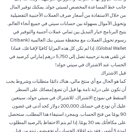
جانب خط المساعدة المخصص لسيتي جولد. يمكنك توفير المال
من خلال الاستفادة من أسعار صرف العملات الأجنبية التفضيلية
وتحويل الأموال بسهولة بين حسابات سيتي في جميع أنحاء العالم.
يتيح البرنامج خيار التبديل بين ثماني عملات أجنبية والتوفير في
رسوم تحويل العملات مع محفظة سيتي بنك العالمية (Citibank
Global Wallet). إذا لم تكن كل هذه المزايا كافيًا لإقناعك، فماذا
عن تلقي هدية ترحيبية تصل إلى 5,750 درهم إماراتي كرصيد في
الحساب عند الاشتراك في سيتي جولد!
قبل الاشتراك
كما هو الحال مع أي منتج مالي، هناك دائمًا متطلبات وشروط يجب
أن تكون على دراية تامة بها قبل أن تضع إمضائك على السطر
المنقط في نموذج الاشتراك. للاشتراك في سيتي جولد، سيتعين
عليك أن تودع في حسابك 200,000 دولار كحد أدنى في غضون
90 يومًا من فتح الحساب. وبمجرد استيفاء هذا المطلب، ستحصل
على مكافأتك بعد 30 يومًا. إذا لم يتم الاحتفاظ بالرصيد المطلوب
لمدة 5 أشهر، فقد يتم إغلاق الحساب أو تخفيضه رتبته من قبل