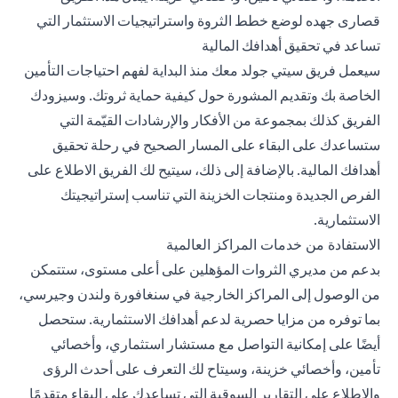
قصارى جهده لوضع خطط الثروة واستراتيجيات الاستثمار التي
تساعد في تحقيق أهدافك المالية
سيعمل فريق سيتي جولد معك منذ البداية لفهم احتياجات التأمين
الخاصة بك وتقديم المشورة حول كيفية حماية ثروتك. وسيزودك
الفريق كذلك بمجموعة من الأفكار والإرشادات القيّمة التي
ستساعدك على البقاء على المسار الصحيح في رحلة تحقيق
أهدافك المالية. بالإضافة إلى ذلك، سيتيح لك الفريق الاطلاع على
الفرص الجديدة ومنتجات الخزينة التي تناسب إستراتيجيتك
الاستثمارية.
الاستفادة من خدمات المراكز العالمية
بدعم من مديري الثروات المؤهلين على أعلى مستوى، ستتمكن
من الوصول إلى المراكز الخارجية في سنغافورة ولندن وجيرسي،
بما توفره من مزايا حصرية لدعم أهدافك الاستثمارية. ستحصل
أيضًا على إمكانية التواصل مع مستشار استثماري، وأخصائي
تأمين، وأخصائي خزينة، وسيتاح لك التعرف على أحدث الرؤى
والاطلاع على التقارير السوقية التي تساعدك على البقاء متقدمًا