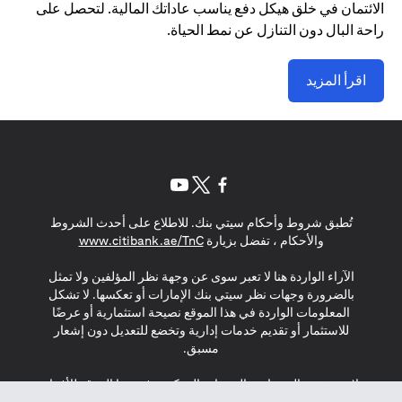
الائتمان في خلق هيكل دفع يناسب عاداتك المالية. لتحصل على
راحة البال دون التنازل عن نمط الحياة.
اقرأ المزيد
(opens in a new tab)
(opens in a new tab)
(opens in a new tab)
تُطبق شروط وأحكام سيتي بنك. للاطلاع على أحدث الشروط
(opens in a new tab)
والأحكام ، تفضل بزيارة
www.citibank.ae/TnC
الآراء الواردة هنا لا تعبر سوى عن وجهة نظر المؤلفين ولا تمثل
بالضرورة وجهات نظر سيتي بنك الإمارات أو تعكسها. لا تشكل
المعلومات الواردة في هذا الموقع نصيحة استثمارية أو عرضًا
للاستثمار أو تقديم خدمات إدارية وتخضع للتعديل دون إشعار
مسبق.
لا يتم تقديم المنتجات والخدمات المذكورة في هذا الموقع للأفراد