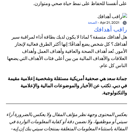
على أنفسنا للحفاظ على نمط حياة صحي ومتوازن.
Apr 21, 2021
-
الصحة
راقب أهدافك
هل أهدافك متسقة؟ لماذا لا يكون لديك بطاقة أداء لمراقبة سير
أهدافك؟ كل شخص يضع أهدافًا؛ إنها أكثر الطرق فعالية لإنجاز
الأمور. تُعد أهداف الصحة والعافية وأهداف العمل وأهداف
العلاقات والأهداف المالية من بين أعلى فئات الأهداف التي يضعها
الناس كل عام.
جمانة سعد هي صحفية أمريكية مستقلة وشخصية إعلامية مقيمة
في دبي. تكتب عن الأخبار والموضوعات المالية والإعلامية
والتكنولوجية.
يعكس المحتوى وجهة نظر مؤلف المقال ولا يعكس بالضرورة آراء
سيتي أو موظفيها، ولا نضمن دقة أو كفاية المعلومات الواردة في
المقالة باستثناء المعلومات المتعلقة بمنتجات سيتي بنك إن.إيه-