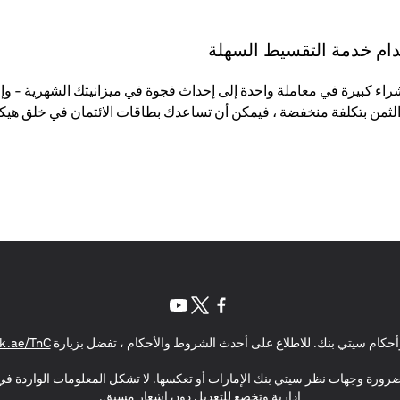
تخدام خدمة التقسيط السهلة
لثمن بتكلفة منخفضة ، فيمكن أن تساعدك بطاقات الائتمان في خلق هيكل
(opens in a new tab)
(opens in a new tab)
(opens in a new tab)
حكام سيتي بنك. للاطلاع على أحدث الشروط والأحكام ، تفضل بزيارة
k.ae/TnC
بالضرورة وجهات نظر سيتي بنك الإمارات أو تعكسها. لا تشكل المعلومات الواردة في 
إدارية وتخضع للتعديل دون إشعار مسبق.