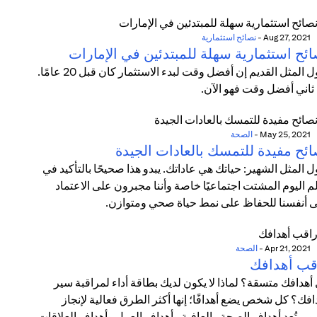
Aug 27, 2021
-
نصائح استثمارية
ائح استثمارية سهلة للمبتدئين في الإمارات
يقول المثل القديم إن أفضل وقت لبدء الاستثمار كان قبل 20 عامًا.
 ثاني أفضل وقت فهو الآن.
May 25, 2021
-
الصحة
ائح مفيدة للتمسك بالعادات الجيدة
ل المثل الشهير: حياتك هي عاداتك. يبدو هذا صحيحًا بالتأكيد في
م اليوم المشتت اجتماعيًا خاصة وأننا مجبرون على الاعتماد
 أنفسنا للحفاظ على نمط حياة صحي ومتوازن.
Apr 21, 2021
-
الصحة
قب أهدافك
أهدافك متسقة؟ لماذا لا يكون لديك بطاقة أداء لمراقبة سير
افك؟ كل شخص يضع أهدافًا؛ إنها أكثر الطرق فعالية لإنجاز
مور. تُعد أهداف الصحة والعافية وأهداف العمل وأهداف العلاقات