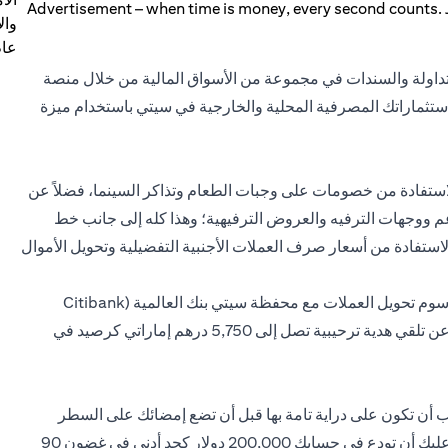
وال
عام
متداولة والسندات في مجموعة من الأسواق المالية من خلال منصة
استثماراتك المصرفية المحلية والخارجية في سيتي باستخدام ميزة
لاستفادة من خصومات على وجبات الطعام وتذاكر السينما، فضلاً عن
 ووجهات الترفيه والعروض الترفيهية؛ وهذا كله إلى جانب خط
ستفادة من أسعار صرف العملات الأجنبية التفضيلية وتحويل الأموال
يتيح البرنامج خيار التبديل بين ثماني عملات أجنبية والتوفير في رسوم تحويل العملات مع محفظة سيتي بنك العالمية (Citibank
Global Wallet). إذا لم تكن كل هذه المزايا كافيًا لإقناعك، فماذا عن تلقي هدية ترحيبية تصل إلى 5,750 درهم إماراتي كرصيد في
ب أن تكون على دراية تامة بها قبل أن تضع إمضائك على السطر
المنقط في نموذج الاشتراك. للاشتراك في سيتي جولد، سيتعين عليك أن تودع في حسابك 200,000 دولار كحد أدنى في غضون 90