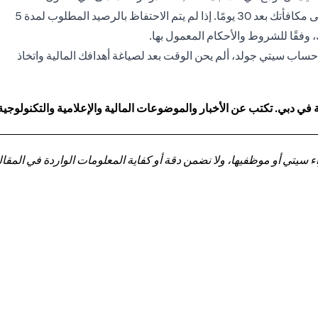
يومًا من فتح الحساب. وبمجرد استيفاء هذا المطلب، ستحصل على مكافأتك بعد 30 يومًا. إذا لم يتم الاحتفاظ بالرصيد المطلوب لمدة 5
 وفقًا للشروط والأحكام المعمول بها.
 حساب سيتي جولد، ألم يحن الوقت بعد لصياغة أهدافك المالية واتخاذ
 دبي. تكتب عن الأخبار والموضوعات المالية والإعلامية والتكنولوجية
تي أو موظفيها، ولا نضمن دقة أو كفاية المعلومات الواردة في المقالة 