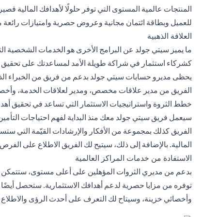
المنتجات عالمية المستوى التي توفر حلولًا لأهدافك المالية قصي
للعميل وبطاقة ائتمان مجانية وعروض حصرية وامتيازات رائعة م
العلاقة الذهبية
ما يميز سيتي جولد عن البرامج الأخرى هو الخدمات الشخصية الت
كشركاء استثمار في شراكة طويلة الأمد لمساعدتك على تحقيق أه
يحظى مديرو حسابات سيتي جولد بدعم من فريق من الخبراء الذين
الفريق من مدير علاقات مخصص، ومدير لعلاقات الخدمة، وأخصائ
خطط الثروة واستراتيجيات الاستثمار التي تساعد في تحقيق أهدا
سيعمل فريق سيتي جولد معك منذ البداية لفهم احتياجات التأمي
الفريق كذلك بمجموعة من الأفكار والإرشادات القيّمة التي ست
المالية. بالإضافة إلى ذلك، سيتيح لك الفريق الاطلاع على الفرص 
الاستفادة من خدمات المراكز العالمية
بدعم من مديري الثروات المؤهلين على أعلى مستوى، ستتمكن م
توفره من مزايا حصرية لدعم أهدافك الاستثمارية. ستحصل أيضًا
وأخصائي خزينة، وسيتاح لك التعرف على أحدث الرؤى والاطلاع عل