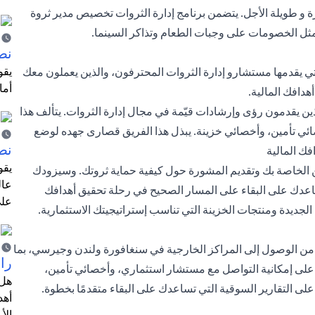
رة و طويلة الأجل. يتضمن برنامج إدارة الثروات تخصيص مدير ثروة
ثل الخصومات على وجبات الطعام وتذاكر السينما.
نص
ي يقدمها مستشارو إدارة الثروات المحترفون، والذين يعملون معك
أما
دافك المالية.
 يقدمون رؤى وإرشادات قيّمة في مجال إدارة الثروات. يتألف هذا
ي تأمين، وأخصائي خزينة. يبذل هذا الفريق قصارى جهده لوضع
نص
فك المالية
يقو
ن الخاصة بك وتقديم المشورة حول كيفية حماية ثروتك. وسيزودك
عال
ساعدك على البقاء على المسار الصحيح في رحلة تحقيق أهدافك
على
الجديدة ومنتجات الخزينة التي تناسب إستراتيجيتك الاستثمارية.
ن الوصول إلى المراكز الخارجية في سنغافورة ولندن وجيرسي، بما
را
 على إمكانية التواصل مع مستشار استثماري، وأخصائي تأمين،
هل 
ى التقارير السوقية التي تساعدك على البقاء متقدمًا بخطوة.
أهد
الأ