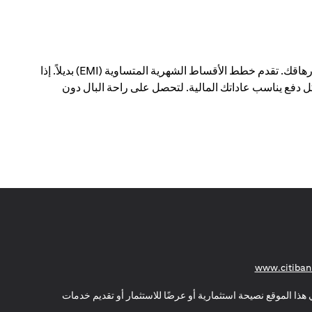
يمكن أن يؤدي الدفع مقابل عمليات شراء كبيرة في معاملة واحدة إلى إحداث فجوة في ميزانيتك الشهرية - وإرهاقك. تقدم خطط الأقساط الشهرية المتساوية (EMI) بديلاً. إذا
 دفع يناسب عاداتك المالية. لتحصل على راحة البال دون
(opens in a new tab)
www.citiban
هذا الموقع نصيحة استثمارية أو عرضًا للاستثمار أو تقديم خدمات