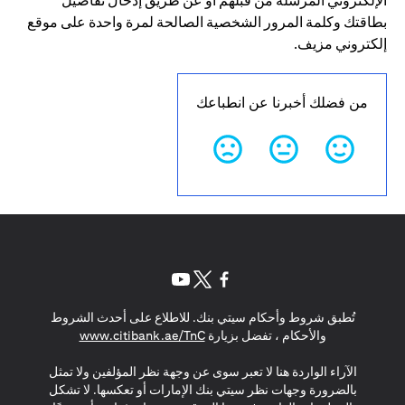
الإلكتروني المرسلة من قبلهم أو عن طريق إدخال تفاصيل
بطاقتك وكلمة المرور الشخصية الصالحة لمرة واحدة على موقع
إلكتروني مزيف.
من فضلك أخبرنا عن انطباعك
opens in a new tab
opens in a new tab
opens in a new tab
تُطبق شروط وأحكام سيتي بنك. للاطلاع على أحدث الشروط
s in a new tab
والأحكام ، تفضل بزيارة
www.citibank.ae/TnC
الآراء الواردة هنا لا تعبر سوى عن وجهة نظر المؤلفين ولا تمثل
بالضرورة وجهات نظر سيتي بنك الإمارات أو تعكسها. لا تشكل