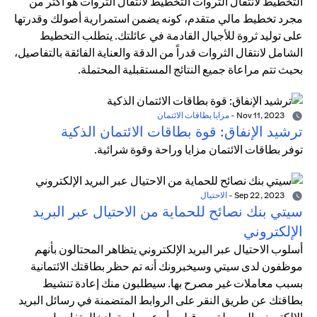
التخطيط لانتقال الثروات التخطيط لانتقال الثروات هو أكثر من
مجرد تخطيط مالي متقدم، كونه يضمن استمرارية أصولك وقدرتها
على توليد ثروة للأجيال القادمة في عائلتك. يتطلب التخطيط
الشامل لانتقال الثروات قدراً من الدقة والعناية الفائقة بالتفاصيل،
بحيث تتم مراعاة جميع النتائج المستقبلية المحتملة.
Nov 11, 2023
-
مزايا بطاقات الائتمان
ترشيد الإنفاق: قوة بطاقات الائتمان الذكية
توفر بطاقات الائتمان مزايا وراحة وقوة شرائية.
Sep 22, 2023
-
الاحتيال
سيتي بنك نصائح للحماية من الاحتيال عبر البريد
الإلكتروني
أسلوب الاحتيال عبر البريد الإلكتروني يتظاهر المحتالون بأنهم
موظفون لدى سيتي وسيخبرونك أنه تم حظر بطاقتك الائتمانية
بسبب معاملات غير مصرح بها. سيطلبون منك إعادة تنشيط
بطاقتك عن طريق النقر على الروابط المتضمنة في رسائل البريد