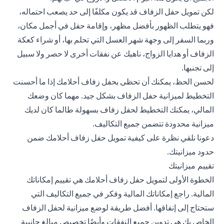
لكن تمويل حفل الزفاف قد يكون مكلفًا إلى حد يصعب احتماله،
فهو يتطلب الظهور بأفضل مظهر، وإقامة حفل في أجمل مكان،
وربما السفر إلى وجهة شهر العسل التي تحلم بها، أو شراء كعكة
الزفاف أو هدايا الزواج، ناهيك عن نفقات أخرى لا حصر ولا سبيل
إلى تجنبها.
لحسن الحظ، يمكنك أن تحظى بحفل زفاف أحلامك إذا ما أحسنت
التخطيط لميزانية حفل الزفاف بشكل جيد. مهما كان وضعك
المالي، يمكنك التخطيط لحفل زفاف بسهولة طالما كان لديك
ميزانية محدودة تتضمن جميع التكاليف.
دعونا نلقي نظرة على كيفية تمويل حفل زفاف أحلامك ضمن
حدود ميزانيتك.
تقييم ميزانيتك
الخطوة الأولى لتمويل حفل زفاف أحلامك هي تقييم إمكاناتك
المالية. راجع إمكاناتك المالية وفكر في جميع التكاليف التي
ستحتاج إلى إنفاقها. أفضل طريقة لوضع ميزانية لحفل الزفاف
الخاص بك هي تدوين جميع النفقات وأيضًا تخصيص مبالغ جانبية