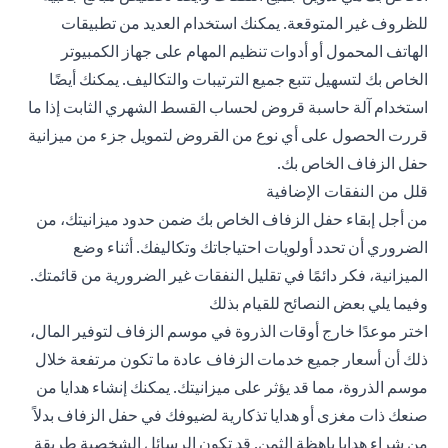
للظروف غير المتوقعة. يمكنك استخدام العديد من تطبيقات
الهاتف المحمول أو أدوات تنظيم المهام على جهاز الكمبيوتر
الخاص بك لتسهيل تتبع جميع الترتيبات والتكاليف. يمكنك أيضًا
استخدام آلة حاسبة قروض لحساب القسط الشهري الثابت إذا ما
قررت الحصول على أي نوع من القروض لتمويل جزء من ميزانية
حفل الزفاف الخاص بك.
قلل من النفقات الإضافية
من أجل إبقاء حفل الزفاف الخاص بك ضمن حدود ميزانيتك، من
الضروري أن تحدد أولويات احتياجاتك وتكاليفك. أثناء وضع
الميزانية، فكر دائمًا في تقليل النفقات غير الضرورية من قائمتك.
وفيما يلي بعض النصائح للقيام بذلك
اختر موعدًا خارج أوقات الذروة في موسم الزفاف لتوفير المال،
ذلك أن أسعار جميع خدمات الزفاف عادة ما تكون مرتفعة خلال
موسم الذروة، مما قد يؤثر على ميزانيتك. يمكنك إنشاء هدايا من
صنعك ذات مغزى أو هدايا تذكارية لضيوفك في حفل الزفاف بدلاً
من شراء هدايا باهظة الثمن. قد تكون الرسائل الشخصية طريقة