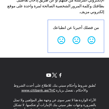
الإلكتروني المرسلة من قبلهم أو عن طريق إدخال تفاصيل
بطاقتك وكلمة المرور الشخصية الصالحة لمرة واحدة على موقع
إلكتروني مزيف.
من فضلك أخبرنا عن انطباعك
opens in a new tab
opens in a new tab
opens in a new tab
تُطبق شروط وأحكام سيتي بنك. للاطلاع على أحدث الشروط
s in a new tab
والأحكام ، تفضل بزيارة
www.citibank.ae/TnC
الآراء الواردة هنا لا تعبر سوى عن وجهة نظر المؤلفين ولا تمثل
بالضرورة وجهات نظر سيتي بنك الإمارات أو تعكسها. لا تشكل