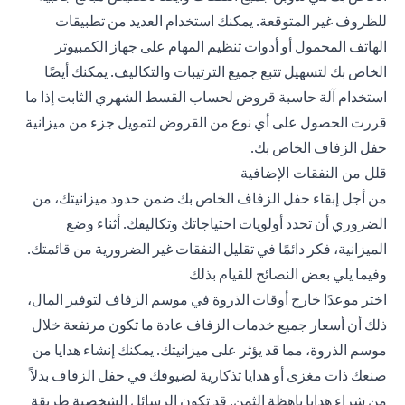
للظروف غير المتوقعة. يمكنك استخدام العديد من تطبيقات
الهاتف المحمول أو أدوات تنظيم المهام على جهاز الكمبيوتر
الخاص بك لتسهيل تتبع جميع الترتيبات والتكاليف. يمكنك أيضًا
استخدام آلة حاسبة قروض لحساب القسط الشهري الثابت إذا ما
قررت الحصول على أي نوع من القروض لتمويل جزء من ميزانية
حفل الزفاف الخاص بك.
قلل من النفقات الإضافية
من أجل إبقاء حفل الزفاف الخاص بك ضمن حدود ميزانيتك، من
الضروري أن تحدد أولويات احتياجاتك وتكاليفك. أثناء وضع
الميزانية، فكر دائمًا في تقليل النفقات غير الضرورية من قائمتك.
وفيما يلي بعض النصائح للقيام بذلك
اختر موعدًا خارج أوقات الذروة في موسم الزفاف لتوفير المال،
ذلك أن أسعار جميع خدمات الزفاف عادة ما تكون مرتفعة خلال
موسم الذروة، مما قد يؤثر على ميزانيتك. يمكنك إنشاء هدايا من
صنعك ذات مغزى أو هدايا تذكارية لضيوفك في حفل الزفاف بدلاً
من شراء هدايا باهظة الثمن. قد تكون الرسائل الشخصية طريقة