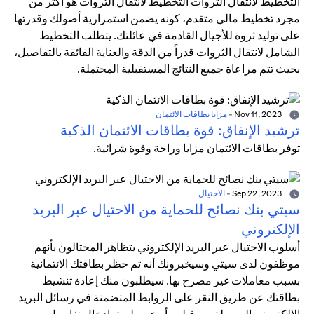
التخطيط لانتقال الثروات التخطيط لانتقال الثروات هو أكثر من
مجرد تخطيط مالي متقدم، كونه يضمن استمرارية أصولك وقدرتها
على توليد ثروة للأجيال القادمة في عائلتك. يتطلب التخطيط
الشامل لانتقال الثروات قدراً من الدقة والعناية الفائقة بالتفاصيل،
بحيث تتم مراعاة جميع النتائج المستقبلية المحتملة.
Nov 11, 2023
-
مزايا بطاقات الائتمان
ترشيد الإنفاق: قوة بطاقات الائتمان الذكية
توفر بطاقات الائتمان مزايا وراحة وقوة شرائية.
Sep 22, 2023
-
الاحتيال
سيتي بنك نصائح للحماية من الاحتيال عبر البريد
الإلكتروني
أسلوب الاحتيال عبر البريد الإلكتروني يتظاهر المحتالون بأنهم
موظفون لدى سيتي وسيخبرونك أنه تم حظر بطاقتك الائتمانية
بسبب معاملات غير مصرح بها. سيطلبون منك إعادة تنشيط
بطاقتك عن طريق النقر على الروابط المتضمنة في رسائل البريد