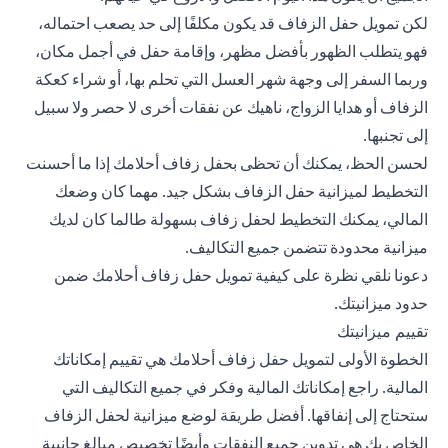
لكن تمويل حفل الزفاف قد يكون مكلفًا إلى حد يصعب احتماله،
فهو يتطلب الظهور بأفضل مظهر، وإقامة حفل في أجمل مكان،
وربما السفر إلى وجهة شهر العسل التي تحلم بها، أو شراء كعكة
الزفاف أو هدايا الزواج، ناهيك عن نفقات أخرى لا حصر ولا سبيل
إلى تجنبها.
لحسن الحظ، يمكنك أن تحظى بحفل زفاف أحلامك إذا ما أحسنت
التخطيط لميزانية حفل الزفاف بشكل جيد. مهما كان وضعك
المالي، يمكنك التخطيط لحفل زفاف بسهولة طالما كان لديك
ميزانية محدودة تتضمن جميع التكاليف.
دعونا نلقي نظرة على كيفية تمويل حفل زفاف أحلامك ضمن
حدود ميزانيتك.
تقييم ميزانيتك
الخطوة الأولى لتمويل حفل زفاف أحلامك هي تقييم إمكاناتك
المالية. راجع إمكاناتك المالية وفكر في جميع التكاليف التي
ستحتاج إلى إنفاقها. أفضل طريقة لوضع ميزانية لحفل الزفاف
الخاص بك هي تدوين جميع النفقات وأيضًا تخصيص مبالغ جانبية