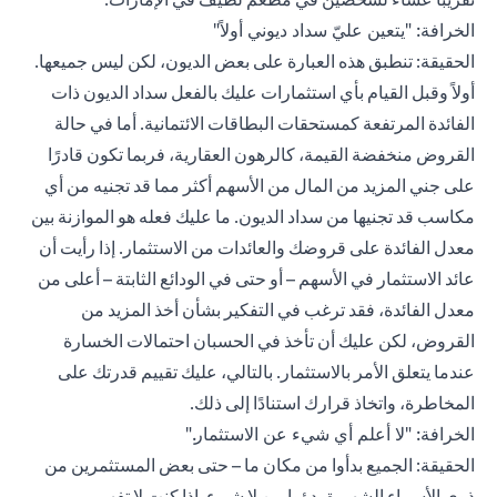
الخرافة: "يتعين عليّ سداد ديوني أولاً"
الحقيقة: تنطبق هذه العبارة على بعض الديون، لكن ليس جميعها.
أولاً وقبل القيام بأي استثمارات عليك بالفعل سداد الديون ذات
الفائدة المرتفعة كمستحقات البطاقات الائتمانية. أما في حالة
القروض منخفضة القيمة، كالرهون العقارية، فربما تكون قادرًا
على جني المزيد من المال من الأسهم أكثر مما قد تجنيه من أي
مكاسب قد تجنيها من سداد الديون. ما عليك فعله هو الموازنة بين
معدل الفائدة على قروضك والعائدات من الاستثمار. إذا رأيت أن
عائد الاستثمار في الأسهم – أو حتى في الودائع الثابتة – أعلى من
معدل الفائدة، فقد ترغب في التفكير بشأن أخذ المزيد من
القروض، لكن عليك أن تأخذ في الحسبان احتمالات الخسارة
عندما يتعلق الأمر بالاستثمار. بالتالي، عليك تقييم قدرتك على
المخاطرة، واتخاذ قرارك استنادًا إلى ذلك.
الخرافة: "لا أعلم أي شيء عن الاستثمار."
الحقيقة: الجميع بدأوا من مكان ما – حتى بعض المستثمرين من
ذوي الأسماء الشهيرة بدؤوا من لا شيء. إذا كنت لا تفهم