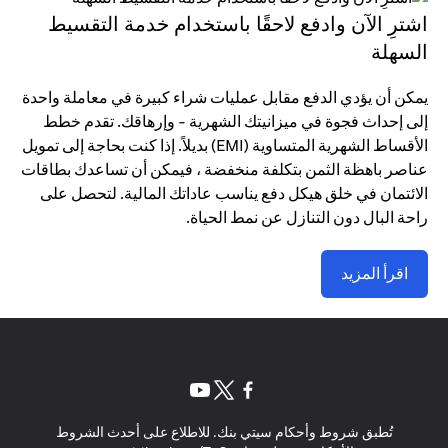
اشترِ الآن وادفع لاحقًا باستخدام خدمة التقسيط
السهلة
يمكن أن يؤدي الدفع مقابل عمليات شراء كبيرة في معاملة واحدة
إلى إحداث فجوة في ميزانيتك الشهرية - وإرهاقك. تقدم خطط
الأقساط الشهرية المتساوية (EMI) بديلاً. إذا كنت بحاجة إلى تمويل
عناصر باهظة الثمن بتكلفة منخفضة ، فيمكن أن تساعدك بطاقات
الائتمان في خلق هيكل دفع يناسب عاداتك المالية. لتحصل على
راحة البال دون التنازل عن نمط الحياة.
اقرأ المزيد
(opens in a new tab)
(opens in a new tab)
(opens in a new tab)
تُطبق شروط وأحكام سيتي بنك. للاطلاع على أحدث الشروط