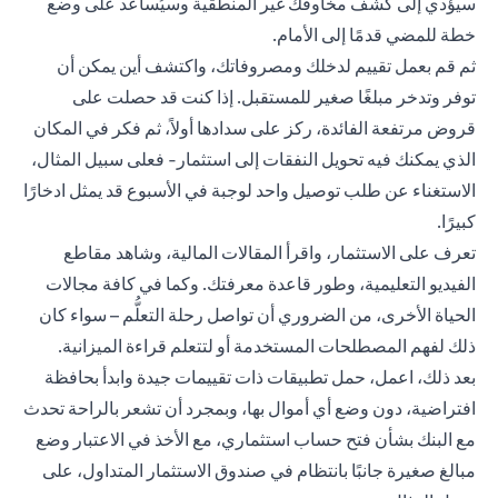
سيؤدي إلى كشف مخاوفك غير المنطقية وسيُساعد على وضع
خطة للمضي قدمًا إلى الأمام.
ثم قم بعمل تقييم لدخلك ومصروفاتك، واكتشف أين يمكن أن
توفر وتدخر مبلغًا صغير للمستقبل. إذا كنت قد حصلت على
قروض مرتفعة الفائدة، ركز على سدادها أولاً، ثم فكر في المكان
الذي يمكنك فيه تحويل النفقات إلى استثمار- فعلى سبيل المثال،
الاستغناء عن طلب توصيل واحد لوجبة في الأسبوع قد يمثل ادخارًا
كبيرًا.
تعرف على الاستثمار، واقرأ المقالات المالية، وشاهد مقاطع
الفيديو التعليمية، وطور قاعدة معرفتك. وكما في كافة مجالات
الحياة الأخرى، من الضروري أن تواصل رحلة التعلُّم – سواء كان
ذلك لفهم المصطلحات المستخدمة أو لتتعلم قراءة الميزانية.
بعد ذلك، اعمل، حمل تطبيقات ذات تقييمات جيدة وابدأ بحافظة
افتراضية، دون وضع أي أموال بها، وبمجرد أن تشعر بالراحة تحدث
مع البنك بشأن فتح حساب استثماري، مع الأخذ في الاعتبار وضع
مبالغ صغيرة جانبًا بانتظام في صندوق الاستثمار المتداول، على