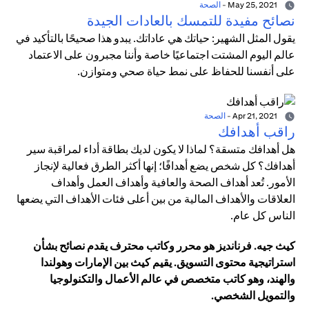
May 25, 2021
-
الصحة
نصائح مفيدة للتمسك بالعادات الجيدة
يقول المثل الشهير: حياتك هي عاداتك. يبدو هذا صحيحًا بالتأكيد في
عالم اليوم المشتت اجتماعيًا خاصة وأننا مجبرون على الاعتماد
على أنفسنا للحفاظ على نمط حياة صحي ومتوازن.
Apr 21, 2021
-
الصحة
راقب أهدافك
هل أهدافك متسقة؟ لماذا لا يكون لديك بطاقة أداء لمراقبة سير
أهدافك؟ كل شخص يضع أهدافًا؛ إنها أكثر الطرق فعالية لإنجاز
الأمور. تُعد أهداف الصحة والعافية وأهداف العمل وأهداف
العلاقات والأهداف المالية من بين أعلى فئات الأهداف التي يضعها
الناس كل عام.
كيث جيه. فرنانديز هو محرر وكاتب محترف يقدم نصائح بشأن
استراتيجية محتوى التسويق. يقيم كيث بين الإمارات وهولندا
والهند، وهو كاتب متخصص في عالم الأعمال والتكنولوجيا
والتمويل الشخصي.