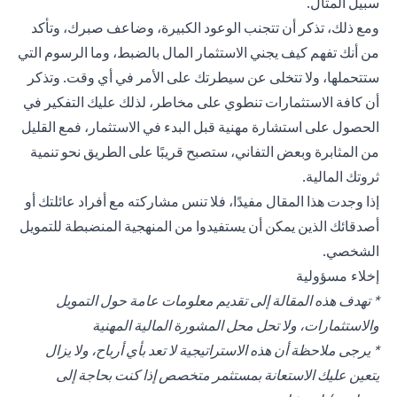
سبيل المثال.
ومع ذلك، تذكر أن تتجنب الوعود الكبيرة، وضاعف صبرك، وتأكد
من أنك تفهم كيف يجني الاستثمار المال بالضبط، وما الرسوم التي
ستتحملها، ولا تتخلى عن سيطرتك على الأمر في أي وقت. وتذكر
أن كافة الاستثمارات تنطوي على مخاطر، لذلك عليك التفكير في
الحصول على استشارة مهنية قبل البدء في الاستثمار، فمع القليل
من المثابرة وبعض التفاني، ستصبح قريبًا على الطريق نحو تنمية
ثروتك المالية.
إذا وجدت هذا المقال مفيدًا، فلا تنس مشاركته مع أفراد عائلتك أو
أصدقائك الذين يمكن أن يستفيدوا من المنهجية المنضبطة للتمويل
الشخصي.
إخلاء مسؤولية
* تهدف هذه المقالة إلى تقديم معلومات عامة حول التمويل
والاستثمارات، ولا تحل محل المشورة المالية المهنية
* يرجى ملاحظة أن هذه الاستراتيجية لا تعد بأي أرباح، ولا يزال
يتعين عليك الاستعانة بمستثمر متخصص إذا كنت بحاجة إلى