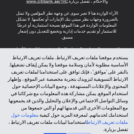
(opens in a new tab)
والأحكام ، تفضل بزيارة
www.citibank.ae/TnC
الآراء الواردة هنا لا تعبر سوى عن وجهة نظر المؤلفين ولا تمثل
بالضرورة وجهات نظر سيتي بنك الإمارات أو تعكسها. لا تشكل
المعلومات الواردة في هذا الموقع نصيحة استثمارية أو عرضًا
للاستثمار أو تقديم خدمات إدارية وتخضع للتعديل دون إشعار
مسبق.
لا يتم تقديم المنتجات والخدمات المذكورة في هذا الموقع للأفراد
المقيمين في الاتحاد الأوروبي أو المنطقة الاقتصادية الأوروبية أو
يستخدم موقعنا ملفات تعريف الارتباط. ملفات تعريف الارتباط
سويسرا أو غيرنسي أو جيرسي أو موناكو أو سان مارينو أو
الأساسية مطلوبة لأمان وسلامة موقعنا ولا يمكن إيقاف تشغيلها.
الفاتيكان أو جزيرة مان أو المملكة المتحدة أو خصوصية البيانات
بالنقر على 'موافق' ، فإنك توافق على استخدامنا لملفات تعريف
(لائحة حماية البيانات العامة \ قانون حماية البيانات الشخصية
الارتباط التسويقية لتزويدك بتجربة مخصصة عبر الموقع ، وإظهار
العامة \ قانون خصوصية نيوزيلندا). المحتوى الموجود في هذه
الصفحة ليس ولا ينبغي تفسيره على أنه عرض أو دعوة أو دعوة
المحتوى والإعلانات المستهدفة ، وجمع البيانات الإحصائية حول
لشراء أو بيع أي من المنتجات والخدمات المذكورة هنا لمثل هؤلاء
استخدام الموقع. يمكن مشاركة هذه المعلومات مع شركائنا في
الأفراد.
وسائل التواصل الاجتماعي والإعلان والتحليل والذين قد يجمعونها
مع المعلومات الأخرى التي قدمتها لهم أو التي جمعوها من
*GDPR – اللائحة العامة لحماية البيانات؛ * LGPD – Lei Geral de
استخدامك لخدماتهم. لمعرفة المزيد حول كيفية
معلومات حول
Proteção de Dados Pessoais ; *NZPA – قانون الخصوصية
النيوزيلندي
ملفات تعريف الارتباط
استخدامنا لبيانات ملفات تعريف الارتباط ،
تفضل بزيارة.