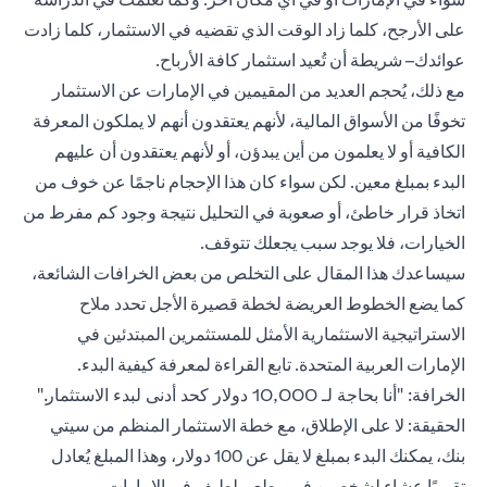
على الأرجح، كلما زاد الوقت الذي تقضيه في الاستثمار، كلما زادت
عوائدك– شريطة أن تُعيد استثمار كافة الأرباح.
مع ذلك، يُحجم العديد من المقيمين في الإمارات عن الاستثمار
تخوفًا من الأسواق المالية، لأنهم يعتقدون أنهم لا يملكون المعرفة
الكافية أو لا يعلمون من أين يبدؤن، أو لأنهم يعتقدون أن عليهم
البدء بمبلغ معين. لكن سواء كان هذا الإحجام ناجمًا عن خوف من
اتخاذ قرار خاطئ، أو صعوبة في التحليل نتيجة وجود كم مفرط من
الخيارات، فلا يوجد سبب يجعلك تتوقف.
سيساعدك هذا المقال على التخلص من بعض الخرافات الشائعة،
كما يضع الخطوط العريضة لخطة قصيرة الأجل تحدد ملاح
الاستراتيجية الاستثمارية الأمثل للمستثمرين المبتدئين في
الإمارات العربية المتحدة. تابع القراءة لمعرفة كيفية البدء.
الخرافة: "أنا بحاجة لـ 10,000 دولار كحد أدنى لبدء الاستثمار."
الحقيقة: لا على الإطلاق، مع خطة الاستثمار المنظم من سيتي
بنك، يمكنك البدء بمبلغ لا يقل عن 100 دولار، وهذا المبلغ يُعادل
تقريبًا عشاء لشخصين في مطعم لطيف في الإمارات.