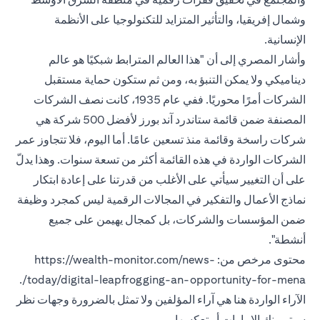
وشمال إفريقيا، والتأثير المتزايد للتكنولوجيا على الأنظمة
الإنسانية.
وأشار المصري إلى أن "هذا العالم المترابط شبكيًا هو عالم
ديناميكي ولا يمكن التنبؤ به، ومن ثم ستكون حماية مستقبل
الشركات أمرًا محوريًا. ففي عام 1935، كانت نصف الشركات
المصنفة ضمن قائمة ستاندرد آند بورز لأفضل 500 شركة هي
شركات راسخة وقائمة منذ تسعين عامًا. أما اليوم، فلا تتجاوز عمر
الشركات الواردة في هذه القائمة أكثر من تسعة سنوات. وهذا يدلّ
على أن التغيير سيأتي على الأغلب من قدرتنا على إعادة ابتكار
نماذج الأعمال والتفكير في المجالات الرقمية ليس كمجرد وظيفة
ضمن المؤسسات والشركات، بل كمجال يهيمن على جميع
أنشطة".
محتوى مرخص من: https://wealth-monitor.com/news-
today/digital-leapfrogging-an-opportunity-for-mena/.
الآراء الواردة هنا هي آراء المؤلفين ولا تمثل بالضرورة وجهات نظر
سيتي بنك الإمارات أو تعكسها.