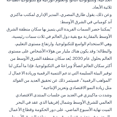
ثلاثية الأبعاد.
وعن ذلك، يقول طارق المصري، المدير الإداري لمكتب
ماكنزي
آند كومباني
في الشرق الأوسط:
"يمكننا حصر السمات الفريدة التي يتميز بها سكان منطقة الشرق
الأوسط بالمقارنة مع بقية دول العالم في ثلاث سمات رئيسية،
وهي الاستخدام الواسع للتكنولوجيا، وارتفاع مستوى التعليم،
والبطالة؛ وقد يكون هناك مليار من هؤلاء الأشخاص على مستوى
العالم بحلول عام 2030. يُعد سكان منطقة الشرق الأوسط من
أكثر سكان العالم اتصالًا وبراعةً في التكنولوجيا، فإذا ما أمكن لنا
توفير البيئة السليمة التي تدعم التنمية الرقمية وريادة الاعمال لـ
"المواهب الرقمية"، فسيثمر ذلك عن تحقيق العديد من الفوائد
مثل زيادة النمو الاقتصادي وتعزيز الإنتاجية."
وشددت ماكينزي في العديد من جلسات المنتدى الاقتصادي
العالمي للشرق الأوسط وشمال إفريقيا الذي عقد في البحر
الميت نهاية الأسبوع الماضي، على دور الحكومة وقطاع الأعمال
والمجتمع في تحقيق قفزات رقمية في منطقة الشرق الأوسط