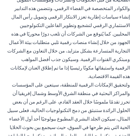
والكوادر المتخصصة في الفضاء الرقمي. وتتضمن هذه التدابير
إنشاء سياسات إطارية تعزز الابتكار الرقمي وتمويل رأس المال
الاستثماري الرقمي لتشجيع وتطوير الفاعلين التكنولوجيين
المحليين. كما يُتوقع من الشركات أن تلعب دورًا محوريًا في هذه
الجهود من خلال إنشاء منصات رقمية تلبي متطلبات بيئة الأعمال
التجارية المتسارعة بشكل متزايد، من خلال التعاون مع الشركات
ومبتكري القنوات الرقمية. وسيكون جذب أفضل المواهب
الرقمية واستبقائها مكونًا رئيسيًا إذا ما تم إطلاق العنان لإمكانات
هذه القيمة الاقتصادية.
ولتحقيق الإمكانات الرقمية للمنطقة، سيتعين على المؤسسات
والمراكز البحثية في منطقة الشرق الأوسط وشمال إفريقيا أن
تحرز تقدمًا ملموسًا خلال العقد القادم، على الرغم من أن بعض
الحلول الرائدة ستنبثق من دمج التكنولوجيات الحالية، فعلى سبيل
المثال، سيكون الجلد البشري المطبوع بيولوجيًا أحد أول الأعضاء
الحية التي يتم طرحها في السوق، حيث سيجمع بين بحوث الخلايا
الجذعية، وتكنولوجيا النانو، والعلوم الوراثية مع تكنولوجيا الطباعة