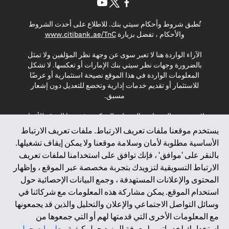
opens in a new tab
opens in a new tab
opens in a new tab
تُطبق شروط وأحكام سيتي بنك. للاطلاع على أحدث الشروط
s in a new tab
والأحكام ، تفضل بزيارة
www.citibank.ae/TnC
الآراء الواردة هنا لا تعبر سوى عن وجهة نظر المؤلفين ولا تمثل
بالضرورة وجهات نظر سيتي بنك الإمارات أو تعكسها. لا تشكل
المعلومات الواردة في هذا الموقع نصيحة استثمارية أو عرضًا
للاستثمار أو تقديم خدمات إدارية وتخضع للتعديل دون إشعار
مسبق.
لا يتم تقديم المنتجات والخدمات المذكورة في هذا الموقع للأفراد
المقيمين في الاتحاد الأوروبي أو المنطقة الاقتصادية الأوروبية أو
يستخدم موقعنا ملفات تعريف الارتباط. ملفات تعريف الارتباط
سويسرا أو غيرنسي أو جيرسي أو موناكو أو سان مارينو أو
الأساسية مطلوبة لأمان وسلامة موقعنا ولا يمكن إيقاف تشغيلها.
الفاتيكان أو جزيرة مان أو المملكة المتحدة أو خصوصية البيانات
بالنقر على 'موافق' ، فإنك توافق على استخدامنا لملفات تعريف
(لائحة حماية البيانات العامة \ قانون حماية البيانات الشخصية
الارتباط التسويقية لتزويدك بتجربة مخصصة عبر الموقع ، وإظهار
العامة \ قانون خصوصية نيوزيلندا). المحتوى الموجود في هذه
الصفحة ليس ولا ينبغي تفسيره على أنه عرض أو دعوة أو دعوة
المحتوى والإعلانات المستهدفة ، وجمع البيانات الإحصائية حول
لشراء أو بيع أي من المنتجات والخدمات المذكورة هنا لمثل هؤلاء
استخدام الموقع. يمكن مشاركة هذه المعلومات مع شركائنا في
الأفراد.
وسائل التواصل الاجتماعي والإعلان والتحليل والذين قد يجمعونها
مع المعلومات الأخرى التي قدمتها لهم أو التي جمعوها من
*GDPR – اللائحة العامة لحماية البيانات؛ * LGPD – Lei Geral de
استخدامك لخدماتهم. لمعرفة المزيد حول كيفية
معلومات حول
Proteção de Dados Pessoais ; *NZPA – قانون الخصوصية