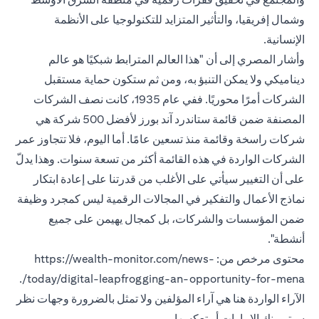
وشمال إفريقيا، والتأثير المتزايد للتكنولوجيا على الأنظمة
الإنسانية.
وأشار المصري إلى أن "هذا العالم المترابط شبكيًا هو عالم
ديناميكي ولا يمكن التنبؤ به، ومن ثم ستكون حماية مستقبل
الشركات أمرًا محوريًا. ففي عام 1935، كانت نصف الشركات
المصنفة ضمن قائمة ستاندرد آند بورز لأفضل 500 شركة هي
شركات راسخة وقائمة منذ تسعين عامًا. أما اليوم، فلا تتجاوز عمر
الشركات الواردة في هذه القائمة أكثر من تسعة سنوات. وهذا يدلّ
على أن التغيير سيأتي على الأغلب من قدرتنا على إعادة ابتكار
نماذج الأعمال والتفكير في المجالات الرقمية ليس كمجرد وظيفة
ضمن المؤسسات والشركات، بل كمجال يهيمن على جميع
أنشطة".
محتوى مرخص من: https://wealth-monitor.com/news-
today/digital-leapfrogging-an-opportunity-for-mena/.
الآراء الواردة هنا هي آراء المؤلفين ولا تمثل بالضرورة وجهات نظر
سيتي بنك الإمارات أو تعكسها.