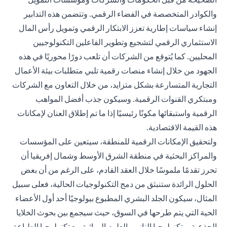
والكوادر المتخصصة في الفضاء الرقمي. وتتضمن هذه التدابير
إنشاء سياسات إطارية تعزز الابتكار الرقمي وتمويل رأس المال
الاستثماري الرقمي لتشجيع وتطوير الفاعلين التكنولوجيين
المحليين. كما يُتوقع من الشركات أن تلعب دورًا محوريًا في هذه
الجهود من خلال إنشاء منصات رقمية تلبي متطلبات بيئة الأعمال
التجارية المتسارعة بشكل متزايد، من خلال التعاون مع الشركات
ومبتكري القنوات الرقمية. وسيكون جذب أفضل المواهب
الرقمية واستبقائها مكونًا رئيسيًا إذا ما تم إطلاق العنان لإمكانات
هذه القيمة الاقتصادية.
ولتحقيق الإمكانات الرقمية للمنطقة، سيتعين على المؤسسات
والمراكز البحثية في منطقة الشرق الأوسط وشمال إفريقيا أن
تحرز تقدمًا ملموسًا خلال العقد القادم، على الرغم من أن بعض
الحلول الرائدة ستنبثق من دمج التكنولوجيات الحالية، فعلى سبيل
المثال، سيكون الجلد البشري المطبوع بيولوجيًا أحد أول الأعضاء
الحية التي يتم طرحها في السوق، حيث سيجمع بين بحوث الخلايا
الجذعية، وتكنولوجيا النانو، والعلوم الوراثية مع تكنولوجيا الطباعة