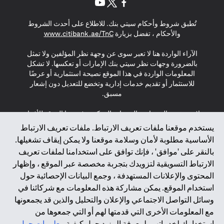
(opens in a new tab)
(opens in a new tab)
(opens in a new tab)
تُطبق شروط وأحكام سيتي بنك. للاطلاع على أحدث الشروط
(opens in a new tab)
والأحكام ، تفضل بزيارة
www.citibank.ae/TnC
الآراء الواردة هنا لا تعبر سوى عن وجهة نظر المؤلفين ولا تمثل
بالضرورة وجهات نظر سيتي بنك الإمارات أو تعكسها. لا تشكل
المعلومات الواردة في هذا الموقع نصيحة استثمارية أو عرضًا
للاستثمار أو تقديم خدمات إدارية وتخضع للتعديل دون إشعار
مسبق.
لا يتم تقديم المنتجات والخدمات المذكورة في هذا الموقع للأفراد
المقيمين في الاتحاد الأوروبي أو المنطقة الاقتصادية الأوروبية أو
يستخدم موقعنا ملفات تعريف الارتباط. ملفات تعريف الارتباط
سويسرا أو غيرنسي أو جيرسي أو موناكو أو سان مارينو أو
الأساسية مطلوبة لأمان وسلامة موقعنا ولا يمكن إيقاف تشغيلها.
الفاتيكان أو جزيرة مان أو المملكة المتحدة أو خصوصية البيانات
بالنقر على 'موافق' ، فإنك توافق على استخدامنا لملفات تعريف
(لائحة حماية البيانات العامة \ قانون حماية البيانات الشخصية
الارتباط التسويقية لتزويدك بتجربة مخصصة عبر الموقع ، وإظهار
العامة \ قانون خصوصية نيوزيلندا). المحتوى الموجود في هذه
الصفحة ليس ولا ينبغي تفسيره على أنه عرض أو دعوة أو دعوة
المحتوى والإعلانات المستهدفة ، وجمع البيانات الإحصائية حول
لشراء أو بيع أي من المنتجات والخدمات المذكورة هنا لمثل هؤلاء
استخدام الموقع. يمكن مشاركة هذه المعلومات مع شركائنا في
الأفراد.
وسائل التواصل الاجتماعي والإعلان والتحليل والذين قد يجمعونها
مع المعلومات الأخرى التي قدمتها لهم أو التي جمعوها من
*GDPR – اللائحة العامة لحماية البيانات؛ * LGPD – Lei Geral de
استخدامك لخدماتهم. لمعرفة المزيد حول كيفية
معلومات حول
Proteção de Dados Pessoais ; *NZPA – قانون الخصوصية