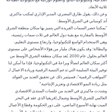
ثلاثية الأبعاد.
وعن ذلك، يقول طارق المصري، المدير الإداري لمكتب
ماكنزي
آند كومباني
في الشرق الأوسط:
"يمكننا حصر السمات الفريدة التي يتميز بها سكان منطقة الشرق
الأوسط بالمقارنة مع بقية دول العالم في ثلاث سمات رئيسية،
وهي الاستخدام الواسع للتكنولوجيا، وارتفاع مستوى التعليم،
والبطالة؛ وقد يكون هناك مليار من هؤلاء الأشخاص على مستوى
العالم بحلول عام 2030. يُعد سكان منطقة الشرق الأوسط من
أكثر سكان العالم اتصالًا وبراعةً في التكنولوجيا، فإذا ما أمكن لنا
توفير البيئة السليمة التي تدعم التنمية الرقمية وريادة الاعمال لـ
"المواهب الرقمية"، فسيثمر ذلك عن تحقيق العديد من الفوائد
مثل زيادة النمو الاقتصادي وتعزيز الإنتاجية."
وشددت ماكينزي في العديد من جلسات المنتدى الاقتصادي
العالمي للشرق الأوسط وشمال إفريقيا الذي عقد في البحر
الميت نهاية الأسبوع الماضي، على دور الحكومة وقطاع الأعمال
والمجتمع في تحقيق قفزات رقمية في منطقة الشرق الأوسط