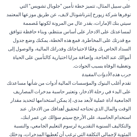
على سبيل المثال، تتميز خطة تأمين
"جلوبال تشويس
" التي
توفرها شركة زيورخ إنترناشونال لايف، عن طريق موزعها المعتمد
سيتي بنك الإمارات، بقدر عال من المرونة لكونها مُصممة
لمساعدتك على الادخار على أساس منتظم، وبناء حافظة تتوافق
مع قدرتك على المخاطرة. فمع هذه الخطة، يمكنك وضع جدول
السداد الخاص بك وفقًا لاحتياجاتك وقدراتك المالية، والوصول إلى
أموالك عند الحاجة، وإضافة مزايا اختيارية كالتأمين على الحياة
وتغطية الوفاة بسبب الحوادث.
جرب هذه الأدوات المفيدة
تقدم أغلب البنوك والمؤسسات المالية أدوات من شأنها مساعدتك
على البدء في رحلة الادخار، وتعتبر حاسبة مدخرات المصاريف
الجامعية أداة عملية لأبعد مدى، إذ يمكن استخدامها لتحديد مقدار
الوقت والمال الذي تحتاجه لتحقيق أهدافك من الادخار. عند
استخدام الحاسبة، على الأرجح سيتم سؤالك عن عمر ابنك،
والتكاليف السنوية التقديرية لرسوم التعليم الجامعي، والنسبة
المئوية لإجمالي التكلفة التي ترغب أن تُغطيها المدخرات، ودخلك