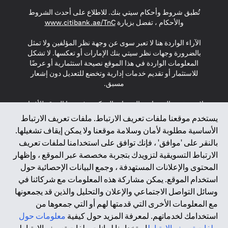
(opens in a new tab)
(opens in a new tab)
(opens in a new tab)
تُطبق شروط وأحكام سيتي بنك. للاطلاع على أحدث الشروط
(opens in a new tab)
والأحكام ، تفضل بزيارة
www.citibank.ae/TnC
الآراء الواردة هنا لا تعبر سوى عن وجهة نظر المؤلفين ولا تمثل
بالضرورة وجهات نظر سيتي بنك الإمارات أو تعكسها. لا تشكل
المعلومات الواردة في هذا الموقع نصيحة استثمارية أو عرضًا
للاستثمار أو تقديم خدمات إدارية وتخضع للتعديل دون إشعار
مسبق.
لا يتم تقديم المنتجات والخدمات المذكورة في هذا الموقع للأفراد
المقيمين في الاتحاد الأوروبي أو المنطقة الاقتصادية الأوروبية أو
يستخدم موقعنا ملفات تعريف الارتباط. ملفات تعريف الارتباط
سويسرا أو غيرنسي أو جيرسي أو موناكو أو سان مارينو أو
الأساسية مطلوبة لأمان وسلامة موقعنا ولا يمكن إيقاف تشغيلها.
الفاتيكان أو جزيرة مان أو المملكة المتحدة أو خصوصية البيانات
بالنقر على 'موافق' ، فإنك توافق على استخدامنا لملفات تعريف
(لائحة حماية البيانات العامة \ قانون حماية البيانات الشخصية
الارتباط التسويقية لتزويدك بتجربة مخصصة عبر الموقع ، وإظهار
العامة \ قانون خصوصية نيوزيلندا). المحتوى الموجود في هذه
الصفحة ليس ولا ينبغي تفسيره على أنه عرض أو دعوة أو دعوة
المحتوى والإعلانات المستهدفة ، وجمع البيانات الإحصائية حول
لشراء أو بيع أي من المنتجات والخدمات المذكورة هنا لمثل هؤلاء
استخدام الموقع. يمكن مشاركة هذه المعلومات مع شركائنا في
الأفراد.
وسائل التواصل الاجتماعي والإعلان والتحليل والذين قد يجمعونها
مع المعلومات الأخرى التي قدمتها لهم أو التي جمعوها من
*GDPR – اللائحة العامة لحماية البيانات؛ * LGPD – Lei Geral de
استخدامك لخدماتهم. لمعرفة المزيد حول كيفية
معلومات حول
Proteção de Dados Pessoais ; *NZPA – قانون الخصوصية
النيوزيلندي