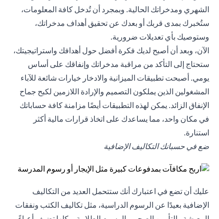
الشهري ومدخراتك الحالية. وبمجرد أن تُدخل كافة المعلومات،
ستُخبرك بمدى قربك أو بعدك عن تحقيق أهداف مدخراتك،
وستوصيك بأي تعديلات ضرورية.
الآن، وبعد أن أصبح لديك فكرة أفضل حول أهدافك واستراتيجيتك،
ستحتاج إلى التأكد من مراقبة مدخراتك وإنفاقك على أساس
يومي. أصبحت تطبيقات الميزانية والادخار خيارات شائعة للآباء
المشغولين الذين يملكون التصميم والإرادة اللازمين لكبح جماح
الإنفاق الزائد. يمكن لهذه التطبيقات أيضًا مزامنة كافة حساباتك
في مكان واحد، مما يساعدك على اتخاذ قرارات مالية أكثر
استنارة.
ضع في حسبانك التكاليف الإضافية
عليك أن تضع في اعتبارك أنك ستتحمل العديد من التكاليف
الإضافية بعيدًا عن الرسوم الدراسية، مثل تكاليف الكتب ونفقات
المعيشة والتأمين الصحي والرسوم الطلابية، وكلها تضيف أعباءً