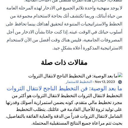
لا يوجد منهجية واحدة تلائم الجميع في الادخار لهذه المرحلة العامة
من حياة أبنائك، وربما تكتشف أنك بحاجة لاستخدام مجموعة من
الخطط والاستراتيجيات المتنوعة لتحقيق أهدافك بينما تحافظ على
أسلوب حياتك في الوقت عينه. إذا كنت جادًا بشأن الادخار من أجل
المصروفات الجامعية، فليس هناك وقت أفضل من الآن لاستخدام
الاستراتيجية المذكورة أعلاه بشكلٍ جيد.
مقالات ذات صلة
Nov 13, 2023
-
التخطيط للاستثمار
ما بعد الوصية: فن التخطيط الناجح لانتقال الثروات
التخطيط لانتقال الثروات التخطيط لانتقال الثروات هو أكثر من
مجرد تخطيط مالي متقدم، كونه يضمن استمرارية أصولك وقدرتها
على توليد ثروة للأجيال القادمة في عائلتك. يتطلب التخطيط
الشامل لانتقال الثروات قدراً من الدقة والعناية الفائقة بالتفاصيل،
بحيث تتم مراعاة جميع النتائج المستقبلية المحتملة.