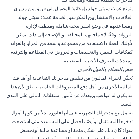
يتمتع عملاء سيتي جولد بإمكانية الوصول إلى فريق من مديري
العلاقات والاستشاريين المكرسين لخدمة عملاء سيتي جولد ،
ومساعدتهم في وضع
استراتيجية شاملة ومنظمة لإدارة
الثروات
وفقًا لاحتياجاتهم المختلفة. وبالإضافة إلى ذلك، يمكن
لأولئك العملاء الاستفادة من مجموعة واسعة من المزايا والفوائد
كمكافآت السفر، والتخفيضات والعروض في المطاعم والترفيه
ومعدلات الصرف الأجنبية التفضيلية.
بعض النصائح والحيل الأخرى
يُحذّر الخبراء الماليون من تقليص مدخراتك التقاعدية أو أهدافك
المالية الأخرى من أجل دفع المصروفات الجامعية، نظرًا لأن هذا
قد يكون له عواقب ويبعدك عن تأمين استقلالك المالي على المدى
البعيد.
تعامل مع مدخراتك الشهرية على أنها فاتورة بدلاً من كونها أموال
تدخرها للمستقبل؛ وأيضًا، احصل على المساعدة متى استطعت،
سواء كان ذلك على شكل منحة أو مساعدة مالية أو تخفيض
للطلاب، حيث أن هذه المزايا ستقلل من أعباءك المالية.