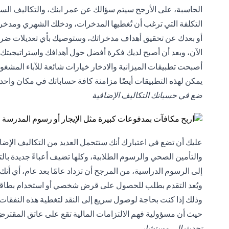
الحاسبة، على الأرجح سيتم سؤالك عن عمر ابنك، والتكاليف السنوي
التكلفة التي ترغب أن تُغطيها المدخرات، ودخلك الشهري ومدخرا
أو بعدك عن تحقيق أهداف مدخراتك، وستوصيك بأي تعديلات ضرو
الآن، وبعد أن أصبح لديك فكرة أفضل حول أهدافك واستراتيجيتك
أصبحت تطبيقات الميزانية والادخار خيارات شائعة للآباء المشغولين
يمكن لهذه التطبيقات أيضًا مزامنة كافة حساباتك في مكان واحد،
ضع في حسبانك التكاليف الإضافية
عليك أن تضع في اعتبارك أنك ستتحمل العديد من التكاليف الإضاف
والتأمين الصحي والرسوم الطلابية، وكلها تضيف أعباءً جديدة بالت
إلى الرسوم الدراسية، من المرجح أن تزداد عامًا بعد عام، أي أنك
ويُعد التقدم بطلب للحصول على قرض شخصي أو استخدام بطاقة ائت
وذلك إذا كنت بحاجة لوصول سريع إلى النقد لتغطية هذه النفقات، ل
حيث أن مسؤولية فهم الالتزامات المالية تقع على عاتق المقترض
تحدث إلى مستشار