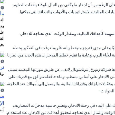
 وعلى الرغم من أن ادخار ما يكفي من المال للوفاء بنفقات التعليم
خيارات المالية والاستراتيجيات والأدوات والنصائح التي يمكنها
ما 
الت
مجر
على
 المهمة كأهدافك المالية، ومقدار الوقت الذي تحتاجه للادخار،
الش
بحي
جيًا وعلى مدى فترة زمنية طويلة، فلربما ترغب في التفكير بخطة
ة للآباء اليوم، وعادة ما تقدم خطط المدخرات هذه العديد من المزايا
ترش
رها شركة زيورخ إنترناشونال لايف، عن طريق موزعها المعتمد سيتي
توف
على الادخار على أساس منتظم، وبناء حافظة تتوافق مع قدرتك على
ًا لاحتياجاتك وقدراتك المالية، والوصول إلى أموالك عند الحاجة،
 الحوادث.
سيت
الإ
 على البدء في رحلة الادخار، وتعتبر حاسبة مدخرات المصاريف
أسل
 الوقت والمال الذي تحتاجه لتحقيق أهدافك من الادخار. عند استخدام