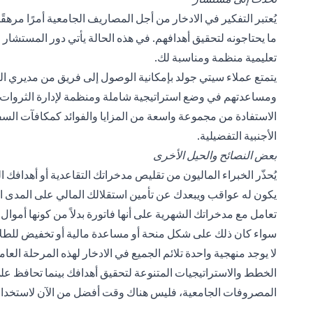
يُعتبر التفكير في الادخار من أجل المصاريف الجامعية أمرًا مرهق
ما يحتاجونه لتحقيق أهدافهم. في هذه الحالة يأتي دور المستشا
تعليمية منظمة ومناسبة لك.
يتمتع عملاء سيتي جولد بإمكانية الوصول إلى فريق من مديري ا
ومساعدتهم في وضع
استراتيجية شاملة ومنظمة لإدارة الثروات
الاستفادة من مجموعة واسعة من المزايا والفوائد كمكافآت ال
الأجنبية التفضيلية.
بعض النصائح والحيل الأخرى
يُحذّر الخبراء الماليون من تقليص مدخراتك التقاعدية أو أهدافك 
يكون له عواقب ويبعدك عن تأمين استقلالك المالي على المدى ال
تعامل مع مدخراتك الشهرية على أنها فاتورة بدلاً من كونها أم
سواء كان ذلك على شكل منحة أو مساعدة مالية أو تخفيض للطلاب
لا يوجد منهجية واحدة تلائم الجميع في الادخار لهذه المرحلة ال
الخطط والاستراتيجيات المتنوعة لتحقيق أهدافك بينما تحافظ على
المصروفات الجامعية، فليس هناك وقت أفضل من الآن لاستخدام ال