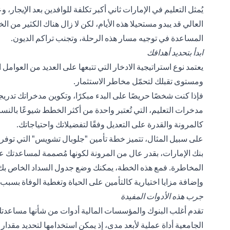
يُمثل التعليم في الإمارات ثاني أكبر تكلفة للوافدين بعد الإيجار،
العالي قد يبدو مستحيلا هذه الأيام، لكن لا زال هناك الكثير من ال
المساعدة في توجيه مسار هذه الرحلة، وتجنب تراكم الديون.
ابدأ بتحديد أهدافك
يعتمد نوع استراتيجية الادخار التي تتبعها على العديد من العوامل
ومستوى تقبلك لتحمّل مخاطر الاستثمار.
فإذا كنت شخصًا حريصًا على البدء مبكرًا، وتكوين مدخراتك تدري
مدخرات التعليم، التي تُعتبر واحدة من أكثر الخطط شيوعًا بالنسب
كالمرونة والقدرة على التعديل وفقًا لتفضيلاتك واحتياجاتك.
على سبيل المثال، تتميز خطة تأمين
"جلوبال تشويس
" التي توف
بنك الإمارات، بقدر عال من المرونة لكونها مُصممة لمساعدتك 
المخاطرة. فمع هذه الخطة، يمكنك وضع جدول السداد الخاص بك وفق
وإضافة مزايا اختيارية كالتأمين على الحياة وتغطية الوفاة بسبب
جرب هذه الأدوات المفيدة
تقدم أغلب البنوك والمؤسسات المالية أدوات من شأنها مساعدتك
الجامعية أداة عملية لأبعد مدى، إذ يمكن استخدامها لتحديد مقدار