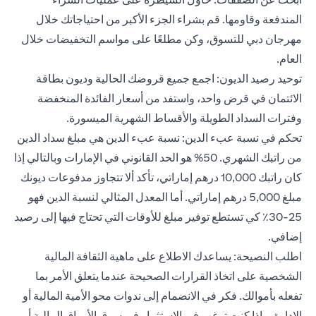
المندفعة وقاومها. قم بشراء الجزء الأكبر من احتياجاتك خلال
مهرجان دبي للتسوق، وكن مطلعًا على مواسم التخفيضات خلال
العام.
توحيد رصيد الديون: اجمع جميع قروضك الحالية وديون بطاقة
الائتمان في قرض واحد، واستفد من أسعار الفائدة المنخفضة
وفترات السداد الطويلة والأقساط الشهرية الميسورة.
تحكم في نسبة عبء الدين: نسبة عبء الدين هي مبلغ سداد الدين
من راتبك الشهري. 50% هو الحد القانوني في الإمارات وبالتالي إذا
كان راتبك 10,000 درهم إماراتي، تأكد ألا تتجاوز مدفوعات ديونك
مبلغ 5,000 درهم إماراتي. أما المعدل المثالي لنسبة الدين فهو
25-30٪ كي تستطع توفير مبلغ للأوقات التي تحتاج فيها إلى رصيد
إضافي.
اطلب النصيحة: يساعدك الاطلاع على ماهية الثقافة المالية
الشخصية على اتخاذ القرارات الصحيحة عندما يتعلق الأمر بما
تفعله بأموالك. فكر في الانضمام إلى ندوات محو الأمية المالية أو
الإدارة، وإذا كنت ترغب في الاستثمار في سوق الأوراق المالية أو