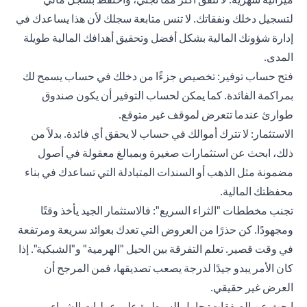
لتسجيل دخلك ونفقاتك. لا تنس متابعة سجلك لأن هذا يساعدك في
إدارة شؤونك المالية بشكل أفضل وتحقيق أهدافك المالية طويلة
المدى.
فتح حساب توفير: تخصيص جزءًا من دخلك في حساب يسمح لك
بمراكمة الفائدة. كما يمكن لحساب التوفير أن يكون صندوق
طوارئ عندما تتعرض لموقف غير متوقع.
الاستثمار: لا تترك أموالك في حساب لا يحقق أي فائدة. بدلاً من
ذلك، ابحث عن استثمارات صغيرة وبمبالغ معقولة في أصول
مضمونة مثل الذهب أو السندات المتبادلة التي تساعدك في بناء
محفظتك المالية.
تجنب مخططات "الثراء السريع": فالاستثمار الجيد يأخذ وقتًا
ومجهودًا. كن حذرًا من العروض التي تعدك بعوائد سريعة ومرتفعة
في وقت قصير. تعلم التفرقة بين الحيل "الهرمية" و"الشبكية". إذا
كان الأمر يبدو جيدًا لدرجة يصعب تصديقها، فمن المرجح أن
العرض غير حقيقي.
ابحث عن الصفقات: حاول السيطرة على عمليات الشراء