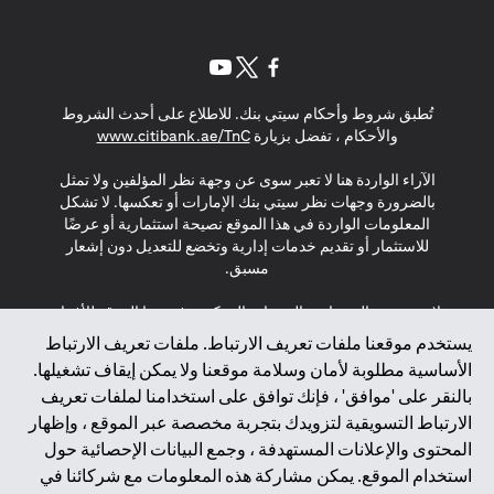
(opens in a new tab)
(opens in a new tab)
(opens in a new tab)
تُطبق شروط وأحكام سيتي بنك. للاطلاع على أحدث الشروط
(opens in a new tab)
والأحكام ، تفضل بزيارة
www.citibank.ae/TnC
الآراء الواردة هنا لا تعبر سوى عن وجهة نظر المؤلفين ولا تمثل
بالضرورة وجهات نظر سيتي بنك الإمارات أو تعكسها. لا تشكل
المعلومات الواردة في هذا الموقع نصيحة استثمارية أو عرضًا
للاستثمار أو تقديم خدمات إدارية وتخضع للتعديل دون إشعار
مسبق.
لا يتم تقديم المنتجات والخدمات المذكورة في هذا الموقع للأفراد
المقيمين في الاتحاد الأوروبي أو المنطقة الاقتصادية الأوروبية أو
يستخدم موقعنا ملفات تعريف الارتباط. ملفات تعريف الارتباط
سويسرا أو غيرنسي أو جيرسي أو موناكو أو سان مارينو أو
الأساسية مطلوبة لأمان وسلامة موقعنا ولا يمكن إيقاف تشغيلها.
الفاتيكان أو جزيرة مان أو المملكة المتحدة أو خصوصية البيانات
بالنقر على 'موافق' ، فإنك توافق على استخدامنا لملفات تعريف
(لائحة حماية البيانات العامة \ قانون حماية البيانات الشخصية
الارتباط التسويقية لتزويدك بتجربة مخصصة عبر الموقع ، وإظهار
العامة \ قانون خصوصية نيوزيلندا). المحتوى الموجود في هذه
الصفحة ليس ولا ينبغي تفسيره على أنه عرض أو دعوة أو دعوة
المحتوى والإعلانات المستهدفة ، وجمع البيانات الإحصائية حول
لشراء أو بيع أي من المنتجات والخدمات المذكورة هنا لمثل هؤلاء
استخدام الموقع. يمكن مشاركة هذه المعلومات مع شركائنا في
الأفراد.