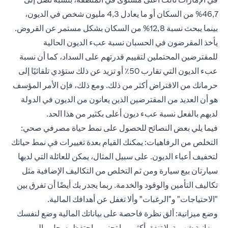
46,7% من السكان أو ما يعادل 4,3 مليون شخص في الديون،
بينما يبحث نسبة 12,8% من السكان بشكل مستمر عن القروض.
يأخذ المقرضون في الحسبان نسبة عبء الديون الحالية
للمقترضين المحتملين لتقييم قدرتهم على السداد، كما أن نسبة
عبء الديون التي تقارب 50٪ أو تزيد عن ذلك ستؤدي تلقائيًا إلى
حرمانك من الاقتراض أكثر من ذلك. ومع ذلك، فإن الأمر المؤسف
هو أن العديد من المقترضين الذين يعانون من الديون في الدولة
لديهم بالفعل نسبة عبء ديون أعلى بكثير من هذا الحد.
فيما يلي بعض النصائح للحصول على نمط حياة مصرفي صحي:
التخلص من الرفاهيات: يمكنك القيام بعدة تغييرات في نمط حياتك
لتخفيف أعباء الديون. على سبيل المثال، يمكن للعائلة التي لديها
سيارتان بيع سيارة ومن ثم التخلص من التكاليف الإضافية مثل
تكاليف التأمين والوقود والخدمة. ربما يجدر بك أيضًا أن تفرق بين
"الاحتياجات" و"الرغبات" وألا تغفل عن أهدافك المالية.
وضع ميزانية: ألق نظرة فاحصة على بياناتك المالية وضع لنفسك
ميزانية شهرية. لا تنفق أكثر مما تجني، واحتفظ بسجل مالي