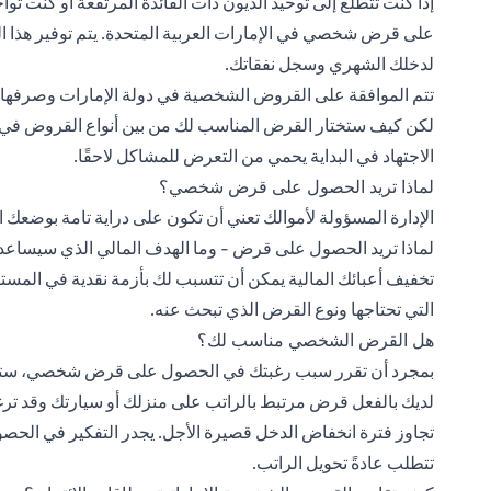
إذا كنت تتطلع إلى توحيد الديون ذات الفائدة المرتفعة أو كنت 
على قرض شخصي في الإمارات العربية المتحدة. يتم توفير هذا الخي
لدخلك الشهري وسجل نفقاتك.
تتم الموافقة على القروض الشخصية في دولة الإمارات وصرفها بشكل عام
لكن كيف ستختار القرض المناسب لك من بين أنواع القروض في ا
الاجتهاد في البداية يحمي من التعرض للمشاكل لاحقًا.
لماذا تريد الحصول على قرض شخصي؟
الإدارة المسؤولة لأموالك تعني أن تكون على دراية تامة بوضعك
لماذا تريد الحصول على قرض - وما الهدف المالي الذي سيساعدك
تخفيف أعبائك المالية يمكن أن تتسبب لك بأزمة نقدية في المستق
التي تحتاجها ونوع القرض الذي تبحث عنه.
هل القرض الشخصي مناسب لك؟
بمجرد أن تقرر سبب رغبتك في الحصول على قرض شخصي، ستحتاج إل
لديك بالفعل قرض مرتبط بالراتب على منزلك أو سيارتك وقد ت
تجاوز فترة انخفاض الدخل قصيرة الأجل. يجدر التفكير في الح
تتطلب عادةً تحويل الراتب.