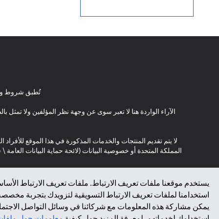
تُطبق شروط وأ
الآراء الواردة هنا لا تعبر سوى عن وجهة نظر المؤلفين ولا تمثل 
لا يتم تقديم المنتجات والخدمات المذكورة في هذا الموقع للأفراد ال
المملكة المتحدة أو خصوصية البيانات (لائحة حماية البيانات العامة 
*GDPR – اللائحة العامة لحماية البيانات؛ * LGPD – Lei Geral de Proteção de Dados Pessoais ; *NZPA – قانون الخصوصية النيوزيلندي
يستخدم موقعنا ملفات تعريف الارتباط. ملفات تعريف الارتباط الأساسي
استخدامنا لملفات تعريف الارتباط التسويقية لتزويدك بتجربة مخصصة ع
↑
يمكن مشاركة هذه المعلومات مع شركائنا في وسائل التواصل الاجتماعي
استخدامك لخدماتهم. لمعرفة المزيد حول كيفية
معلومات حول ملفات 