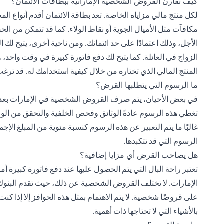
كيف تقارن القروض الشخصية الإماراتية ببطاقات الائتمان؟
لكل منتج مالي مزاياه الخاصة. تعد بطاقة الائتمان أقدم أنواع ال
مكافآت مثل الأميال الجوية أو نقاط الولاء. كما قد تتمكن م
الأجل، وذلك اعتمادًا على حد ائتمانك. ومن ناحية أخرى، يتيح ل
المنتج المالي الذي تختاره من خلال كيفية استخدامك له. قد تر
ما الرسوم التي يتطلبها القرض؟
في بعض الأحيان، يتم صرف القروض الشخصية في الإمارات بعد تح
تغطي هذه الرسوم عادةً الوثائق وفحص الخلفية والتحقق من الوظ
غالبًا ما يتم التعبير عن هذه الرسوم كنسبة مئوية من المبلغ ال
الرسوم التي قد تتكبدها.
هل يصاحب القرض أي مزايا إضافية؟
تعتبر راحة البال التي يتم الحصول عليها عند دفع فاتورة كبيرة أم
الإمارات. لا تختلف القروض الشخصية عن ذلك، حيث تقدم البنوك م
على قروضًا شخصية. لا يتم الاهتمام بمثل هذه الحوافز إلا إذا كنت
بالأشياء التي لا تحتاجها ذات أهمية.