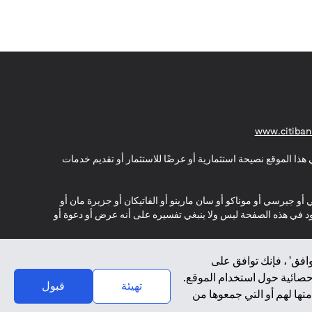
(opens in a new tab)
www.citiban
هذا الموقع نصيحة استثمارية أو عرضًا للاستثمار أو تقديم خدمات
ي أو جيرسي أو موناكو أو سان مارينو أو الفاتيكان أو جزيرة مان أو
موجود في هذه الصفحة ليس ولا ينبغي تفسيره على أنه عرض أو دعوة أو
افق' ، فإنك توافق على
إحصائية حول استخدام الموقع.
تهيئة
قبول
تها لهم أو التي جمعوها من