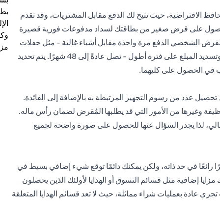
بطا
محافظ الافتراضية، حيث تتيح لك الدفع مقابل المشتريات، وقد تقدم
الإ
ن الحصول على قرض صغير من بطاقتك لسداد مدفوعات فورية قصيرة
وكل
ك القرض الشخصي الدفع مرة واحدة مقابل أشياء غالية - مثل حفلات
مزي
الزواج في العائلة. كما يتيح لك دفع فاتورة كبيرة في وقت واحد، وتسديد المبلغ على فترة أطول - تصل عادةً إلى 48 شهرًا. يتم تحديد
غب في الحصول على كليهما.
صيل عدد من رسوم التجهيز المرتبطة به بالإضافة إلى الفائدة.
يفة وغيرها من الأمور التي قد يطلبها المُقرض لضمان رأس ماله.
إجمالي، لذا يجدر السؤال عنها للحصول على صورة واضحة لجميع
رًا رائعًا في حد ذاته، ولكن يمكنك دائمًا توقع شيء إضافي بسيط في
زايا إضافية مثل قسائم التسوق أو الهدايا لأولئك الذين يحصلون
 تجري عادة بعمليات شراء مماثلة، حيث لا تعد قسائم الهدايا المتعلقة