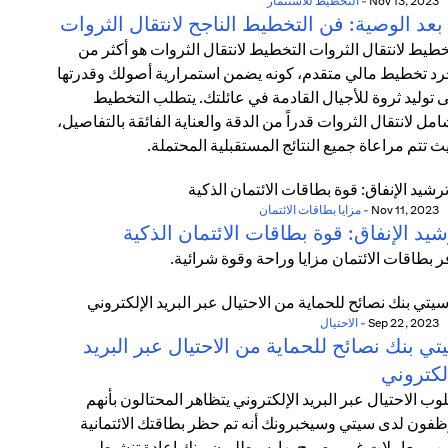
Nov 13, 2023
-
التخطيط للاستثمار
بعد الوصية: فن التخطيط الناجح لانتقال الثروات
خطيط لانتقال الثروات التخطيط لانتقال الثروات هو أكثر من
د تخطيط مالي متقدم، كونه يضمن استمرارية أصولك وقدرتها
 توليد ثروة للأجيال القادمة في عائلتك. يتطلب التخطيط
امل لانتقال الثروات قدراً من الدقة والعناية الفائقة بالتفاصيل،
ث تتم مراعاة جميع النتائج المستقبلية المحتملة.
Nov 11, 2023
-
مزايا بطاقات الائتمان
يد الإنفاق: قوة بطاقات الائتمان الذكية
ر بطاقات الائتمان مزايا وراحة وقوة شرائية.
Sep 22, 2023
-
الاحتيال
ي بنك نصائح للحماية من الاحتيال عبر البريد
لكتروني
وب الاحتيال عبر البريد الإلكتروني يتظاهر المحتالون بأنهم
فون لدى سيتي وسيخبرونك أنه تم حظر بطاقتك الائتمانية
ب معاملات غير مصرح بها. سيطلبون منك إعادة تنشيط