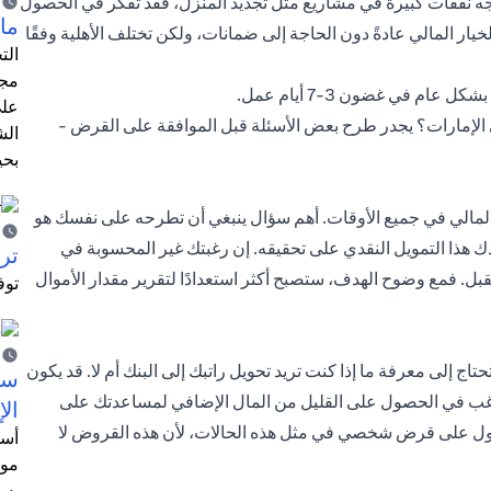
تواجه نفقات كبيرة في مشاريع مثل تجديد المنزل، فقد تفكر في الحصول
ما 
ار المالي عادةً دون الحاجة إلى ضمانات، ولكن تختلف الأهلية وفقًا
الت
مجر
 في غضون 3-7 أيام عمل.
على
لإمارات؟ يجدر طرح بعض الأسئلة قبل الموافقة على القرض -
الش
بحي
 المالي في جميع الأوقات. أهم سؤال ينبغي أن تطرحه على نفسك هو
 هذا التمويل النقدي على تحقيقه. إن رغبتك غير المحسوبة في
ترش
بل. فمع وضوح الهدف، ستصبح أكثر استعدادًا لتقرير مقدار الأموال
توف
ى معرفة ما إذا كنت تريد تحويل راتبك إلى البنك أم لا. قد يكون
سيت
رغب في الحصول على القليل من المال الإضافي لمساعدتك على
الإ
صول على قرض شخصي في مثل هذه الحالات، لأن هذه القروض لا
أسل
موظ
بسب