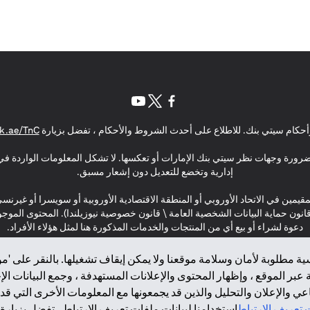
(opens in a new tab)
(opens in a new tab)
(opens in a new tab)
حكام سيتي بنك. للاطلاع على أحدث الشروط والأحكام ، تفضل بزيارة
k.ae/TnC
بالضرورة وجهات نظر سيتي بنك الإمارات أو تعكسها. لا تشكل المعلومات الواردة في 
إدارية وتخضع للتعديل دون إشعار مسبق.
مقيمين في الاتحاد الأوروبي أو المنطقة الاقتصادية الأوروبية أو سويسرا أو غيرنس
\ قانون حماية البيانات الشخصية العامة \ قانون خصوصية نيوزيلندا). المحتوى ال
دعوة لشراء أو بيع أي من المنتجات والخدمات المذكورة هنا لمثل هؤلاء الأفراد.
ة مطلوبة لأمان وسلامة موقعنا ولا يمكن إيقاف تشغيلها. بالنقر على 'مو
بر الموقع ، وإظهار المحتوى والإعلانات المستهدفة ، وجمع البيانات ال
 والإعلان والتحليل والذين قد يجمعونها مع المعلومات الأخرى التي قدم
2025 citibank.ae
تعريف الارتباط
استخدامنا لبيانات ملفات تعريف الارتباط ، تفضل بزيارة.