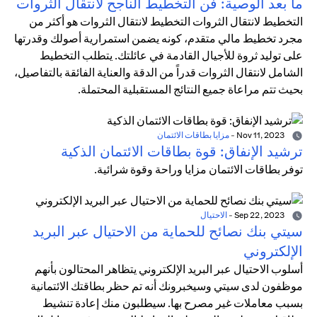
ما بعد الوصية: فن التخطيط الناجح لانتقال الثروات
التخطيط لانتقال الثروات التخطيط لانتقال الثروات هو أكثر من
مجرد تخطيط مالي متقدم، كونه يضمن استمرارية أصولك وقدرتها
على توليد ثروة للأجيال القادمة في عائلتك. يتطلب التخطيط
الشامل لانتقال الثروات قدراً من الدقة والعناية الفائقة بالتفاصيل،
بحيث تتم مراعاة جميع النتائج المستقبلية المحتملة.
Nov 11, 2023
-
مزايا بطاقات الائتمان
ترشيد الإنفاق: قوة بطاقات الائتمان الذكية
توفر بطاقات الائتمان مزايا وراحة وقوة شرائية.
Sep 22, 2023
-
الاحتيال
سيتي بنك نصائح للحماية من الاحتيال عبر البريد
الإلكتروني
أسلوب الاحتيال عبر البريد الإلكتروني يتظاهر المحتالون بأنهم
موظفون لدى سيتي وسيخبرونك أنه تم حظر بطاقتك الائتمانية
بسبب معاملات غير مصرح بها. سيطلبون منك إعادة تنشيط