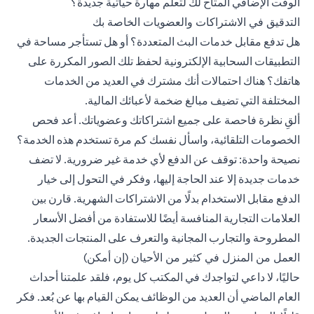
الوقت الإضافي المتاح لك لتعلم مهارة حياتية جديدة؟
التدقيق في الاشتراكات والعضويات الخاصة بك
هل تدفع مقابل خدمات البث المتعددة؟ أو هل تستأجر مساحة في
التطبيقات السحابية الإلكترونية لحفظ تلك الصور المكررة على
هاتفك؟ هناك احتمالات أنك مشترك في العديد من الخدمات
المختلفة التي تضيف مبالغ ضخمة لأعبائك المالية.
ألقِ نظرة فاحصة على جميع اشتراكاتك وعضوياتك. أعد فحص
الخصومات التلقائية، واسأل نفسك كم مرة تستخدم هذه الخدمة؟
نصيحة واحدة: توقف عن الدفع لأي خدمة غير ضرورية. لا تضف
خدمات جديدة إلا عند الحاجة إليها، وفكر في التحول إلى خيار
الدفع مقابل الاستخدام بدلًا من الاشتراكات الشهرية. قارن بين
العلامات التجارية المنافسة أيضًا للاستفادة من أفضل الأسعار
المطروحة والتجارب المجانية والتعرف على المنتجات الجديدة.
العمل من المنزل في كثير من الأحيان (إن أمكن)
حاليًا، لا داعي لتواجدك في المكتب كل يوم، فلقد علمتنا أحداث
العام الماضي أن العديد من الوظائف يمكن القيام بها عن بُعد. فكر