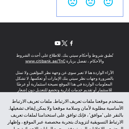
opens in a new tab
opens in a new tab
opens in a new tab
تُطبق شروط وأحكام سيتي بنك. للاطلاع على أحدث الشروط
s in a new tab
والأحكام ، تفضل بزيارة
www.citibank.ae/TnC
الآراء الواردة هنا لا تعبر سوى عن وجهة نظر المؤلفين ولا تمثل
بالضرورة وجهات نظر سيتي بنك الإمارات أو تعكسها. لا تشكل
المعلومات الواردة في هذا الموقع نصيحة استثمارية أو عرضًا
للاستثمار أو تقديم خدمات إدارية وتخضع للتعديل دون إشعار
مسبق.
يستخدم موقعنا ملفات تعريف الارتباط. ملفات تعريف الارتباط
لا يتم تقديم المنتجات والخدمات المذكورة في هذا الموقع للأفراد
الأساسية مطلوبة لأمان وسلامة موقعنا ولا يمكن إيقاف تشغيلها.
المقيمين في الاتحاد الأوروبي أو المنطقة الاقتصادية الأوروبية أو
بالنقر على 'موافق' ، فإنك توافق على استخدامنا لملفات تعريف
سويسرا أو غيرنسي أو جيرسي أو موناكو أو سان مارينو أو
الارتباط التسويقية لتزويدك بتجربة مخصصة عبر الموقع ، وإظهار
الفاتيكان أو جزيرة مان أو المملكة المتحدة أو خصوصية البيانات
المحتوى والإعلانات المستهدفة ، وجمع البيانات الإحصائية حول