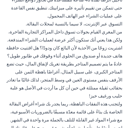
حتى تتمكن من تقييم تأثيره على ميزانيتك. تنطبق نفس القاعدة
على عمليات الشراء عبر الهاتف المحمول.
التسوق عبر الإنترنت، لا سيما بالنسبة لمحلات البقالة.
من المغري القيام بجولات تسوق داخل المراكز التجارية الفاخرة،
ولكن هذا يعني أنك ستكون أكثر عرضة لعمليات الشراء المندفعة.
اشتريت زوجًا من الأحذية لأن البائع كان ودودًا؟ هل اقتنيت حافظة
هاتف جديدة أو صندوق من الحلوى أثناء وقوفك في طابور طويل؟
عادةً ما يتم تصميم المتاجر بطريقة تغريك لإنفاق المال، حيث تضع
المتاجر الكبرى، على سبيل المثال، أغراضًا باهظة الثمن على
الأرفف بنفس مستوى العين في وسط المتجر، لذلك غالبًا ما تغادر
بحقائب ثقيلة ممتلئة في حين أن كل ما أردت في الأصل هو علبة
حليب ورغيف خبز!
ولتجنب هذه النفقات الباهظة، ربما يجدر بك شراء أغراض البقالة
الخاصة بك بناءً على قائمة معدّة مسبقًا بالضروريات الأسبوعية،
مع شراء المواد غير القابلة للتلف بالجملة مرة واحدة في الشهر.
احرص أيضًا على تأجيل شراء أي شيء غير مدرج على قائمتك إلى