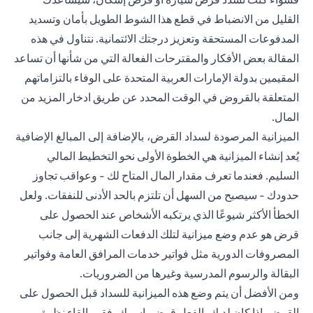
القليل من الانضباط في قطع هذا الشوط الطويل بأمان وتسديد
المدفوعات المستحقة وتعزيز درجتك الائتمانية. نتناول في هذه
المقالة بعض الأفكار والمقترحات الفعالة التي من شأنها أن تساعد
المقيمين بدولة الإمارات العربية المتحدة على الوفاء بالتزاماتهم
المتعلقة بالقروض في الوقت المحدد عن طريق ادخار المزيد من
المال.
الميزانية المرصودة لسداد القرض، بالإضافة إلى المبالغ الإضافية
يُعد إنشاء الميزانية هي الخطوة الأولى نحو التخطيط المالي
السليم. فعندما تعرف مقدار المال المتاح لك - وعواقب تجاوز
حدودك - سيصبح من السهل أن تلتزم بالحد الأدنى للنفقات. ولعل
الخطأ الأكثر شيوعًا الذي يرتكبه الأشخاص عند الحصول على
قرض هو عدم وضع ميزانية لتلك الدفعات الشهرية إلى جانب
المصروفات الدورية مثل فواتير خدمات المرافق العامة وفواتير
البقالة والرسوم المدرسية وغيرها من الضروريات.
ومن الأفضل أن يتم وضع هذه الميزانية للسداد قبل الحصول على
القرض. إذا كان لديك بالفعل قرض باسمك، فقم بإلقاء نظرة