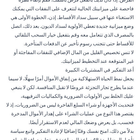
فاحصة على ميزانيتك الحالية لتتعرف على النفقات التي يمكنك
الاستغناء عنها في سبيل سداد الأقساط. إذن، الخطوة الأولى هي
وضع ميزانية جديدة تعطي الأولوية لسداد الديون. بعد ذلك، اتصل
بالمصرف الذي تتعامل معه وقم بتفعيل خيار السحب التلقائي
للأقساط حتى تتجنب رسوم تأخير عن الدفعات المتأخرة.
لا تنس تخصيص القليل من المال الإضافي للنفقات المفاجئة أو
غير المتوقعة عند التخطيط لميزانيتك.
أعد التفكير في المشتريات الكبيرة
يجعل نمط الحياة الاستهلاكية من إنفاق الأموال أمرًا سهلًا، لا سيما
عندما يطرح تجار التجزئة عروضًا لا تقبل المنافسة. لكن لا ينبغي
عليك الخلط بين الأولويات الضرورية والكماليات الترفيهية،
فتحديث الأجهزة أو شراء السلع الفاخرة ليس من الضروريات، إذ لا
يقتصر هذا النوع من عمليات الشراء على إهدار الأموال المدخرة
فحسب، بل يعرض وضعك المالي لعدم الاستقرار أيضًا.
بدلاً من ذلك، امنح نفسك وقتًا إضافيًا لإعادة التفكير واتبع سياسة
تأجيل الرضا لمدة 48 ساعة للمساعدة في تجاوز دوافع الشراء