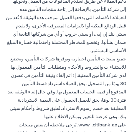
دعم العملاء عن طريق استلام المدفوعات من العميل وتحويلها
إلى شركة التأمين، بالإضافة إلى إتاحة منتجات التأمين هذه
للعملاء. الأقساط التي يدفعها العميل بموجب هذه الوثيقة لا تُعد من
قبيل الودائع البنكية أو الالتزامات المصرفية الأخرى، ولا يقدم
سيتي بنك إن.إيه.، أو سيتي جروب أو أي من شركاتها التابعة أي
ضمان بشأنها، وتخضع للمخاطر المحتملة واحتمالية خسارة المبلغ
الأساسي المستثمر.
جميع منتجات التأمين اختيارية وتوفرها شركات التأمين، وتخضع
للاستثناءات والشروط والأحكام ومتطلبات التأمين المعمول بها
لدى شركة التأمين المعنية. إذا تم إلغاء وثيقة التأمين في غضون
30 يومًا من التسجيل، يحق للعملاء استرداد قسط التأمين
المدفوع أو قيمة الحساب المعمول بها. وفي حال إلغاء الوثيقة بعد
فترة 30 يومًا، يحق للعميل الحصول على القيمة الاستردادية
المطبقة بعد خصم رسوم الاسترداد. تُطبق شروط وأحكام سيتي
بنك، وهي عرضة للتغيير ويمكن الاطلاع عليها
(opens in a new tab)
على
www1.citibank.ae
. يُرجى ملاحظة أن بعض منتجات