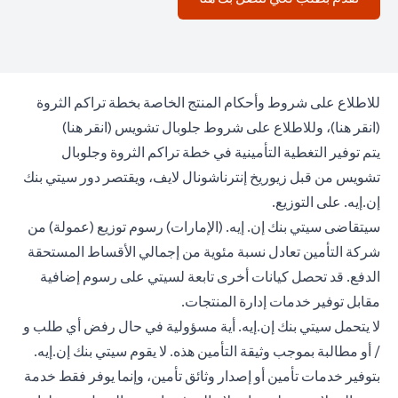
للاطلاع على شروط وأحكام المنتج الخاصة بخطة تراكم الثروة
(opens in a new tab)
(opens in a new tab)
(
انقر هنا
)، وللاطلاع على شروط جلوبال تشويس (
انقر هنا
)
يتم توفير التغطية التأمينية في خطة تراكم الثروة وجلوبال
تشويس من قبل زيوريخ إنترناشونال لايف، ويقتصر دور سيتي بنك
إن.إيه. على التوزيع.
سيتقاضى سيتي بنك إن. إيه. (الإمارات) رسوم توزيع (عمولة) من
شركة التأمين تعادل نسبة مئوية من إجمالي الأقساط المستحقة
الدفع. قد تحصل كيانات أخرى تابعة لسيتي على رسوم إضافية
مقابل توفير خدمات إدارة المنتجات.
لا يتحمل سيتي بنك إن.إيه. أية مسؤولية في حال رفض أي طلب و
/ أو مطالبة بموجب وثيقة التأمين هذه. لا يقوم سيتي بنك إن.إيه.
بتوفير خدمات تأمين أو إصدار وثائق تأمين، وإنما يوفر فقط خدمة