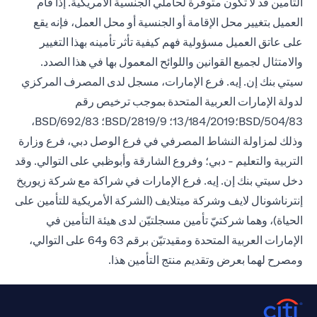
التأمين قد لا تكون متوفرة لحاملي الجنسية الأمريكية. إذا قام
العميل بتغيير محل الإقامة أو الجنسية أو محل العمل، فإنه يقع
على عاتق العميل مسؤولية فهم كيفية تأثر تأمينه بهذا التغيير
والامتثال لجميع القوانين واللوائح المعمول بها في هذا الصدد.
سيتي بنك إن. إيه. فرع الإمارات، مسجل لدى المصرف المركزي
لدولة الإمارات العربية المتحدة بموجب ترخيص رقم
BSD/504/83؛13/184/2019؛ BSD/2819/9؛ BSD/692/83،
وذلك لمزاولة النشاط المصرفي في فرع الوصل دبي، فرع وزارة
التربية والتعليم - دبي؛ وفروع الشارقة وأبوظبي على التوالي. وقد
دخل سيتي بنك إن. إيه. فرع الإمارات في شراكة مع شركة زيوريخ
إنترناشونال لايف وشركة ميتلايف (الشركة الأمريكية للتأمين على
الحياة)، وهما شركتيّ تأمين مسجلتيّن لدى هيئة التأمين في
الإمارات العربية المتحدة ومقيدتيّن برقم 63 و64 على التوالي،
ومصرح لهما بعرض وتقديم منتج التأمين هذا.