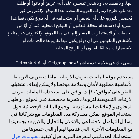
إليها. ولا يُقصد به، ولا ينبغي تفسيره على أنه، عرضٌ أو دعوةٌ أو طلبٌ
لخدماتٍ خارج الإمارات العربية المتحدة. هذا الموقع الإلكتروني غير
مُخصص للتوزيع على أي شخصٍ أو استخدامه في أي دولةٍ يكون فيها هذا
التوزيع أو الاستخدام مخالفًا للقانون أو اللوائح المحلية، كما أن أيًا من
الخدمات أو الاستثمارات المشار إليها في هذا الموقع الإلكتروني غير متاحةٍ
للأشخاص المقيمين في أي دولةٍ يكون فيها تقديم هذه الخدمات أو
الاستثمارات مخالفًا للقانون أو اللوائح المحلية.
سيتي بنك هي علامة خدمة لشركة Citigroup Inc. أو .Citibank N.A ،
مستخدمة ومسجلة في جميع أنحاء العالم.
يستخدم موقعنا ملفات تعريف الارتباط. ملفات تعريف الارتباط
الأساسية مطلوبة لأمان وسلامة موقعنا ولا يمكن إيقاف تشغيلها.
سيتي بنك إن. إيه. الإمارات مسجل لدى مصرف الإمارات المركزي تحت
بالنقر على 'موافق' ، فإنك توافق على استخدامنا لملفات تعريف
أرقام التراخيص 202563 لفرع الوصل في دبي، 531989 لفرع مول
الارتباط التسويقية لتزويدك بتجربة مخصصة عبر الموقع ، وإظهار
الإمارات في دبي، و
CN-1002019
لفرع أبوظبي. هاتف: 4000 311 04.
المحتوى والإعلانات المستهدفة ، وجمع البيانات الإحصائية حول
فرع سيتي بنك إن إيه - الإمارات العربية المتحدة مرخص من مصرف
استخدام الموقع. يمكن مشاركة هذه المعلومات مع شركائنا في
الإمارات العربية المتحدة المركزي كفرع لبنك أجنبي.
وسائل التواصل الاجتماعي والإعلان والتحليل والذين قد يجمعونها
سيتي بنك إن إيه الإمارات العربية المتحدة مرخص من هيئة الأوراق المالية
مع المعلومات الأخرى التي قدمتها لهم أو التي جمعوها من
والسلع في الإمارات العربية المتحدة ("SCA") للقيام بالنشاط المالي لـ أ)
استخدامك لخدماتهم. لمعرفة المزيد حول كيفية
معلومات حول
الاستشارات المالية والتعريف والترويج بموجب ترخيص رقم