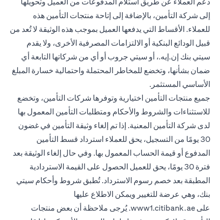
دعم العملاء عن طريق استلام المدفوعات من العميل وتحويلها
إلى شركة التأمين، بالإضافة إلى إتاحة منتجات التأمين هذه
للعملاء. الأقساط التي يدفعها العميل بموجب هذه الوثيقة لا تُعد من
قبيل الودائع البنكية أو الالتزامات المصرفية الأخرى، ولا يقدم
سيتي بنك إن.إيه.، أو سيتي جروب أو أي من شركاتها التابعة أي
ضمان بشأنها، وتخضع للمخاطر المحتملة واحتمالية خسارة المبلغ
الأساسي المستثمر.
جميع منتجات التأمين اختيارية وتوفرها شركات التأمين، وتخضع
للاستثناءات والشروط والأحكام ومتطلبات التأمين المعمول بها
لدى شركة التأمين المعنية. إذا تم إلغاء وثيقة التأمين في غضون
30 يومًا من التسجيل، يحق للعملاء استرداد قسط التأمين
المدفوع أو قيمة الحساب المعمول بها. وفي حال إلغاء الوثيقة بعد
فترة 30 يومًا، يحق للعميل الحصول على القيمة الاستردادية
المطبقة بعد خصم رسوم الاسترداد. تُطبق شروط وأحكام سيتي
بنك، وهي عرضة للتغيير ويمكن الاطلاع عليها
opens in a new tab
على
www1.citibank.ae
. يُرجى ملاحظة أن بعض منتجات