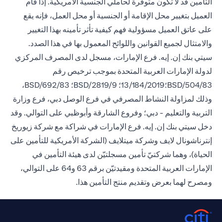
التأمين قد لا تكون متوفرة لحاملي الجنسية الأمريكية. إذا قام
العميل بتغيير محل الإقامة أو الجنسية أو محل العمل، فإنه يقع
على عاتق العميل مسؤولية فهم كيفية تأثر تأمينه بهذا التغيير
والامتثال لجميع القوانين واللوائح المعمول بها في هذا الصدد.
سيتي بنك إن. إيه. فرع الإمارات، مسجل لدى المصرف المركزي
لدولة الإمارات العربية المتحدة بموجب ترخيص رقم
BSD/504/83؛13/184/2019؛ BSD/2819/9؛ BSD/692/83،
وذلك لمزاولة النشاط المصرفي في فرع الوصل دبي، فرع وزارة
التربية والتعليم - دبي؛ وفروع الشارقة وأبوظبي على التوالي. وقد
دخل سيتي بنك إن. إيه. فرع الإمارات في شراكة مع شركة زيوريخ
إنترناشونال لايف وشركة ميتلايف (الشركة الأمريكية للتأمين على
الحياة)، وهما شركتيّ تأمين مسجلتيّن لدى هيئة التأمين في
الإمارات العربية المتحدة ومقيدتيّن برقم 63 و64 على التوالي،
ومصرح لهما بعرض وتقديم منتج التأمين هذا.