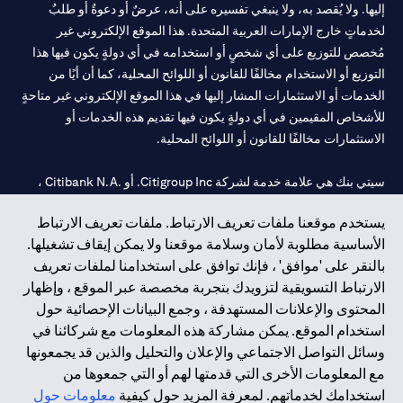
إليها. ولا يُقصد به، ولا ينبغي تفسيره على أنه، عرضٌ أو دعوةٌ أو طلبٌ
لخدماتٍ خارج الإمارات العربية المتحدة. هذا الموقع الإلكتروني غير
مُخصص للتوزيع على أي شخصٍ أو استخدامه في أي دولةٍ يكون فيها هذا
التوزيع أو الاستخدام مخالفًا للقانون أو اللوائح المحلية، كما أن أيًا من
الخدمات أو الاستثمارات المشار إليها في هذا الموقع الإلكتروني غير متاحةٍ
للأشخاص المقيمين في أي دولةٍ يكون فيها تقديم هذه الخدمات أو
الاستثمارات مخالفًا للقانون أو اللوائح المحلية.
سيتي بنك هي علامة خدمة لشركة Citigroup Inc. أو .Citibank N.A ،
مستخدمة ومسجلة في جميع أنحاء العالم.
يستخدم موقعنا ملفات تعريف الارتباط. ملفات تعريف الارتباط
الأساسية مطلوبة لأمان وسلامة موقعنا ولا يمكن إيقاف تشغيلها.
سيتي بنك إن. إيه. الإمارات مسجل لدى مصرف الإمارات المركزي تحت
بالنقر على 'موافق' ، فإنك توافق على استخدامنا لملفات تعريف
أرقام التراخيص 202563 لفرع الوصل في دبي، 531989 لفرع مول
الارتباط التسويقية لتزويدك بتجربة مخصصة عبر الموقع ، وإظهار
الإمارات في دبي، و CN-1002019 لفرع أبوظبي. هاتف: 4000 311 04.
المحتوى والإعلانات المستهدفة ، وجمع البيانات الإحصائية حول
فرع سيتي بنك إن إيه - الإمارات العربية المتحدة مرخص من مصرف
استخدام الموقع. يمكن مشاركة هذه المعلومات مع شركائنا في
الإمارات العربية المتحدة المركزي كفرع لبنك أجنبي.
وسائل التواصل الاجتماعي والإعلان والتحليل والذين قد يجمعونها
سيتي بنك إن إيه الإمارات العربية المتحدة مرخص من هيئة الأوراق المالية
مع المعلومات الأخرى التي قدمتها لهم أو التي جمعوها من
والسلع في الإمارات العربية المتحدة ("SCA") للقيام بالنشاط المالي لـ أ)
استخدامك لخدماتهم. لمعرفة المزيد حول كيفية
معلومات حول
الاستشارات المالية والتعريف والترويج بموجب ترخيص رقم