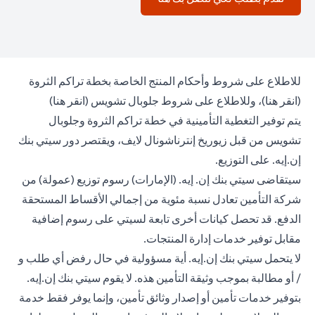
للاطلاع على شروط وأحكام المنتج الخاصة بخطة تراكم الثروة
n a new tab
opens in a new tab
(
انقر هنا
)، وللاطلاع على شروط جلوبال تشويس (
انقر هنا
)
يتم توفير التغطية التأمينية في خطة تراكم الثروة وجلوبال
تشويس من قبل زيوريخ إنترناشونال لايف، ويقتصر دور سيتي بنك
إن.إيه. على التوزيع.
سيتقاضى سيتي بنك إن. إيه. (الإمارات) رسوم توزيع (عمولة) من
شركة التأمين تعادل نسبة مئوية من إجمالي الأقساط المستحقة
الدفع. قد تحصل كيانات أخرى تابعة لسيتي على رسوم إضافية
مقابل توفير خدمات إدارة المنتجات.
لا يتحمل سيتي بنك إن.إيه. أية مسؤولية في حال رفض أي طلب و
/ أو مطالبة بموجب وثيقة التأمين هذه. لا يقوم سيتي بنك إن.إيه.
بتوفير خدمات تأمين أو إصدار وثائق تأمين، وإنما يوفر فقط خدمة