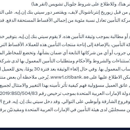
(opens in a new tab)
(opens in a new tab)
ر هنا
)، وللاطلاع على شروط جلوبال تشويس (
انقر هنا
)
من قبل زيوريخ إنترناشونال لايف، ويقتصر دور سيتي بنك إن.إيه. على التو
شركة التأمين تعادل نسبة مئوية من إجمالي الأقساط المستحقة الدفع. ق
 مطالبة بموجب وثيقة التأمين هذه. لا يقوم سيتي بنك إن.إيه. بتوفير خد
تأمين، بالإضافة إلى إتاحة منتجات التأمين هذه للعملاء. الأقساط التي يد
سيتي جروب أو أي من شركاتها التابعة أي ضمان بشأنها، وتخضع للمخاطر ال
التسجيل، يحق للعملاء استرداد قسط التأمين المد
(opens in a new tab)
كن الاطلاع عليها على
www1.citibank.ae
. يُرجى ملاحظة أن بعض منتجا
اتق العميل مسؤولية فهم كيفية تأثر تأمينه بهذا التغيير والامتثال لجميع 
وفروع الشارقة وأبوظبي على التوالي. وقد دخل سيتي بنك إن. إيه. فرع 