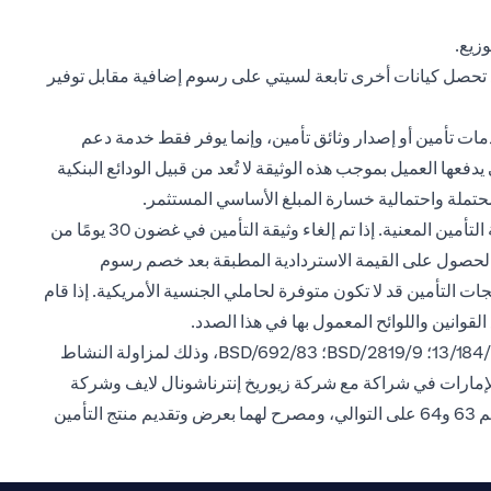
زيع.
د تحصل كيانات أخرى تابعة لسيتي على رسوم إضافية مقابل توفير
مات تأمين أو إصدار وثائق تأمين، وإنما يوفر فقط خدمة دعم
فعها العميل بموجب هذه الوثيقة لا تُعد من قبيل الودائع البنكية
محتملة واحتمالية خسارة المبلغ الأساسي المستثمر.
جميع منتجات التأمين اختيارية وتوفرها شركات التأمين، وتخضع للاستثناءات والشروط والأحكام ومتطلبات التأمين المعمول بها لدى شركة التأمين المعنية. إذا تم إلغاء وثيقة التأمين في غضون 30 يومًا من
فوع أو قيمة الحساب المعمول بها. وفي حال إلغاء الوثيقة بعد فترة 30 يومًا، يحق للعميل الحصول على القيمة الاستردادية المطبقة بعد خصم رسوم
ت التأمين قد لا تكون متوفرة لحاملي الجنسية الأمريكية. إذا قام
القوانين واللوائح المعمول بها في هذا الصدد.
سيتي بنك إن. إيه. فرع الإمارات، مسجل لدى المصرف المركزي لدولة الإمارات العربية المتحدة بموجب ترخيص رقم BSD/504/83؛13/184/2019؛ BSD/2819/9؛ BSD/692/83، وذلك لمزاولة النشاط
الإمارات في شراكة مع شركة زيوريخ إنترناشونال لايف وشركة
ميتلايف (الشركة الأمريكية للتأمين على الحياة)، وهما شركتيّ تأمين مسجلتيّن لدى هيئة التأمين في الإمارات العربية المتحدة ومقيدتيّن برقم 63 و64 على التوالي، ومصرح لهما بعرض وتقديم منتج التأمين