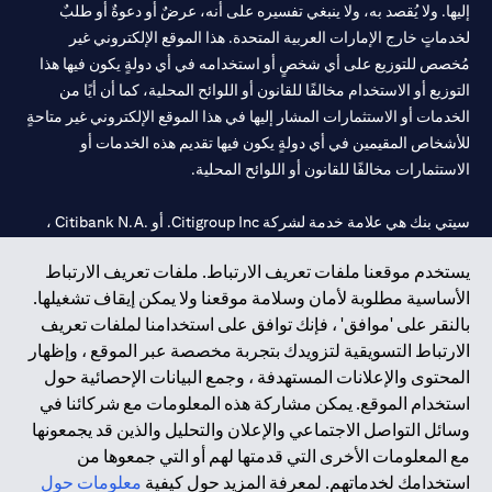
إليها. ولا يُقصد به، ولا ينبغي تفسيره على أنه، عرضٌ أو دعوةٌ أو طلبٌ
لخدماتٍ خارج الإمارات العربية المتحدة. هذا الموقع الإلكتروني غير
مُخصص للتوزيع على أي شخصٍ أو استخدامه في أي دولةٍ يكون فيها هذا
التوزيع أو الاستخدام مخالفًا للقانون أو اللوائح المحلية، كما أن أيًا من
الخدمات أو الاستثمارات المشار إليها في هذا الموقع الإلكتروني غير متاحةٍ
للأشخاص المقيمين في أي دولةٍ يكون فيها تقديم هذه الخدمات أو
الاستثمارات مخالفًا للقانون أو اللوائح المحلية.
سيتي بنك هي علامة خدمة لشركة Citigroup Inc. أو .Citibank N.A ،
مستخدمة ومسجلة في جميع أنحاء العالم.
يستخدم موقعنا ملفات تعريف الارتباط. ملفات تعريف الارتباط
الأساسية مطلوبة لأمان وسلامة موقعنا ولا يمكن إيقاف تشغيلها.
سيتي بنك إن. إيه. الإمارات مسجل لدى مصرف الإمارات المركزي تحت
بالنقر على 'موافق' ، فإنك توافق على استخدامنا لملفات تعريف
أرقام التراخيص 202563 لفرع الوصل في دبي، 531989 لفرع مول
الارتباط التسويقية لتزويدك بتجربة مخصصة عبر الموقع ، وإظهار
الإمارات في دبي، و
CN-1002019
لفرع أبوظبي. هاتف: 4000 311 04.
المحتوى والإعلانات المستهدفة ، وجمع البيانات الإحصائية حول
فرع سيتي بنك إن إيه - الإمارات العربية المتحدة مرخص من مصرف
استخدام الموقع. يمكن مشاركة هذه المعلومات مع شركائنا في
الإمارات العربية المتحدة المركزي كفرع لبنك أجنبي.
وسائل التواصل الاجتماعي والإعلان والتحليل والذين قد يجمعونها
سيتي بنك إن إيه الإمارات العربية المتحدة مرخص من هيئة الأوراق المالية
مع المعلومات الأخرى التي قدمتها لهم أو التي جمعوها من
والسلع في الإمارات العربية المتحدة ("SCA") للقيام بالنشاط المالي لـ أ)
استخدامك لخدماتهم. لمعرفة المزيد حول كيفية
معلومات حول
الاستشارات المالية والتعريف والترويج بموجب ترخيص رقم