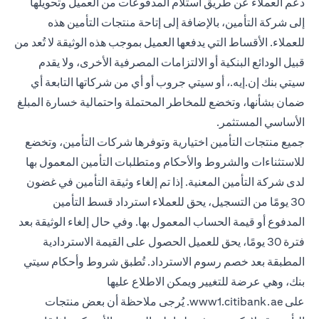
دعم العملاء عن طريق استلام المدفوعات من العميل وتحويلها
إلى شركة التأمين، بالإضافة إلى إتاحة منتجات التأمين هذه
للعملاء. الأقساط التي يدفعها العميل بموجب هذه الوثيقة لا تُعد من
قبيل الودائع البنكية أو الالتزامات المصرفية الأخرى، ولا يقدم
سيتي بنك إن.إيه.، أو سيتي جروب أو أي من شركاتها التابعة أي
ضمان بشأنها، وتخضع للمخاطر المحتملة واحتمالية خسارة المبلغ
الأساسي المستثمر.
جميع منتجات التأمين اختيارية وتوفرها شركات التأمين، وتخضع
للاستثناءات والشروط والأحكام ومتطلبات التأمين المعمول بها
لدى شركة التأمين المعنية. إذا تم إلغاء وثيقة التأمين في غضون
30 يومًا من التسجيل، يحق للعملاء استرداد قسط التأمين
المدفوع أو قيمة الحساب المعمول بها. وفي حال إلغاء الوثيقة بعد
فترة 30 يومًا، يحق للعميل الحصول على القيمة الاستردادية
المطبقة بعد خصم رسوم الاسترداد. تُطبق شروط وأحكام سيتي
بنك، وهي عرضة للتغيير ويمكن الاطلاع عليها
(opens in a new tab)
على
www1.citibank.ae
. يُرجى ملاحظة أن بعض منتجات