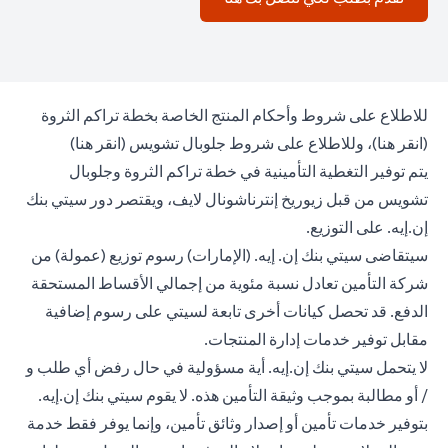
للاطلاع على شروط وأحكام المنتج الخاصة بخطة تراكم الثروة
(opens in a new tab)
(opens in a new tab)
(
انقر هنا
)، وللاطلاع على شروط جلوبال تشويس (
انقر هنا
)
يتم توفير التغطية التأمينية في خطة تراكم الثروة وجلوبال
تشويس من قبل زيوريخ إنترناشونال لايف، ويقتصر دور سيتي بنك
إن.إيه. على التوزيع.
سيتقاضى سيتي بنك إن. إيه. (الإمارات) رسوم توزيع (عمولة) من
شركة التأمين تعادل نسبة مئوية من إجمالي الأقساط المستحقة
الدفع. قد تحصل كيانات أخرى تابعة لسيتي على رسوم إضافية
مقابل توفير خدمات إدارة المنتجات.
لا يتحمل سيتي بنك إن.إيه. أية مسؤولية في حال رفض أي طلب و
/ أو مطالبة بموجب وثيقة التأمين هذه. لا يقوم سيتي بنك إن.إيه.
بتوفير خدمات تأمين أو إصدار وثائق تأمين، وإنما يوفر فقط خدمة