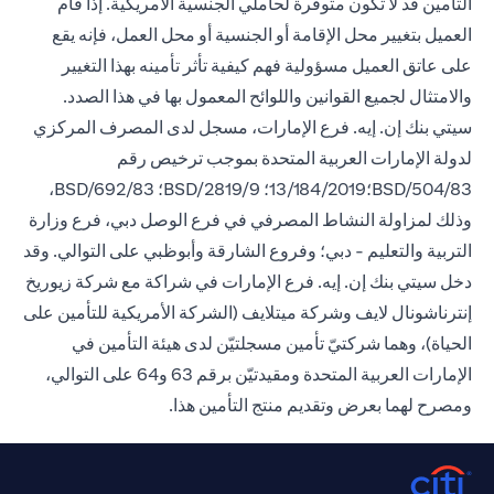
التأمين قد لا تكون متوفرة لحاملي الجنسية الأمريكية. إذا قام
العميل بتغيير محل الإقامة أو الجنسية أو محل العمل، فإنه يقع
على عاتق العميل مسؤولية فهم كيفية تأثر تأمينه بهذا التغيير
والامتثال لجميع القوانين واللوائح المعمول بها في هذا الصدد.
سيتي بنك إن. إيه. فرع الإمارات، مسجل لدى المصرف المركزي
لدولة الإمارات العربية المتحدة بموجب ترخيص رقم
BSD/504/83؛13/184/2019؛ BSD/2819/9؛ BSD/692/83،
وذلك لمزاولة النشاط المصرفي في فرع الوصل دبي، فرع وزارة
التربية والتعليم - دبي؛ وفروع الشارقة وأبوظبي على التوالي. وقد
دخل سيتي بنك إن. إيه. فرع الإمارات في شراكة مع شركة زيوريخ
إنترناشونال لايف وشركة ميتلايف (الشركة الأمريكية للتأمين على
الحياة)، وهما شركتيّ تأمين مسجلتيّن لدى هيئة التأمين في
الإمارات العربية المتحدة ومقيدتيّن برقم 63 و64 على التوالي،
ومصرح لهما بعرض وتقديم منتج التأمين هذا.