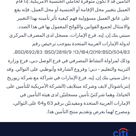
التأمين قد لا تكون متوفرة لحاملي الجنسية الأمريكية. إذا قام
العميل بتغيير محل الإقامة أو الجنسية أو محل العمل، فإنه يقع
على عاتق العميل مسؤولية فهم كيفية تأثر تأمينه بهذا التغيير
والامتثال لجميع القوانين واللوائح المعمول بها في هذا الصدد.
سيتي بنك إن. إيه. فرع الإمارات، مسجل لدى المصرف المركزي
لدولة الإمارات العربية المتحدة بموجب ترخيص رقم
BSD/504/83؛13/184/2019؛ BSD/2819/9؛ BSD/692/83،
وذلك لمزاولة النشاط المصرفي في فرع الوصل دبي، فرع وزارة
التربية والتعليم - دبي؛ وفروع الشارقة وأبوظبي على التوالي. وقد
دخل سيتي بنك إن. إيه. فرع الإمارات في شراكة مع شركة زيوريخ
إنترناشونال لايف وشركة ميتلايف (الشركة الأمريكية للتأمين على
الحياة)، وهما شركتيّ تأمين مسجلتيّن لدى هيئة التأمين في
الإمارات العربية المتحدة ومقيدتيّن برقم 63 و64 على التوالي،
ومصرح لهما بعرض وتقديم منتج التأمين هذا.