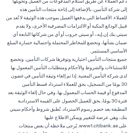
دعم العملاء عن طريق استلام المدفوعات من العميل وتحويلها
إلى شركة التأمين، بالإضافة إلى إتاحة منتجات التأمين هذه
للعملاء. الأقساط التي يدفعها العميل بموجب هذه الوثيقة لا تُعد من
قبيل الودائع البنكية أو الالتزامات المصرفية الأخرى، ولا يقدم
سيتي بنك إن.إيه.، أو سيتي جروب أو أي من شركاتها التابعة أي
ضمان بشأنها، وتخضع للمخاطر المحتملة واحتمالية خسارة المبلغ
الأساسي المستثمر.
جميع منتجات التأمين اختيارية وتوفرها شركات التأمين، وتخضع
للاستثناءات والشروط والأحكام ومتطلبات التأمين المعمول بها
لدى شركة التأمين المعنية. إذا تم إلغاء وثيقة التأمين في غضون
30 يومًا من التسجيل، يحق للعملاء استرداد قسط التأمين
المدفوع أو قيمة الحساب المعمول بها. وفي حال إلغاء الوثيقة بعد
فترة 30 يومًا، يحق للعميل الحصول على القيمة الاستردادية
المطبقة بعد خصم رسوم الاسترداد. تُطبق شروط وأحكام سيتي
بنك، وهي عرضة للتغيير ويمكن الاطلاع عليها
(opens in a new tab)
على
www1.citibank.ae
. يُرجى ملاحظة أن بعض منتجات