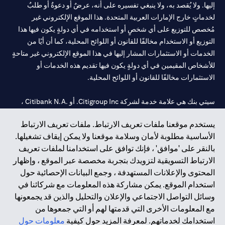
إليها. ولا يُقصد به، ولا ينبغي تفسيره على أنه، عرضٌ أو دعوةٌ أو طلبٌ
لخدماتٍ خارج الإمارات العربية المتحدة. هذا الموقع الإلكتروني غير
مُخصص للتوزيع على أي شخصٍ أو استخدامه في أي دولةٍ يكون فيها هذا
التوزيع أو الاستخدام مخالفًا للقانون أو اللوائح المحلية، كما أن أيًا من
الخدمات أو الاستثمارات المشار إليها في هذا الموقع الإلكتروني غير متاحةٍ
للأشخاص المقيمين في أي دولةٍ يكون فيها تقديم هذه الخدمات أو
الاستثمارات مخالفًا للقانون أو اللوائح المحلية.
سيتي بنك هي علامة خدمة لشركة Citigroup Inc. أو .Citibank N.A ،
مستخدمة ومسجلة في جميع أنحاء العالم.
يستخدم موقعنا ملفات تعريف الارتباط. ملفات تعريف الارتباط
الأساسية مطلوبة لأمان وسلامة موقعنا ولا يمكن إيقاف تشغيلها.
سيتي بنك إن. إيه. الإمارات مسجل لدى مصرف الإمارات المركزي تحت
بالنقر على 'موافق' ، فإنك توافق على استخدامنا لملفات تعريف
أرقام التراخيص 202563 لفرع الوصل في دبي، 531989 لفرع مول
الارتباط التسويقية لتزويدك بتجربة مخصصة عبر الموقع ، وإظهار
الإمارات في دبي، و
CN-1002019
لفرع أبوظبي. هاتف: 4000 311 04.
المحتوى والإعلانات المستهدفة ، وجمع البيانات الإحصائية حول
فرع سيتي بنك إن إيه - الإمارات العربية المتحدة مرخص من مصرف
استخدام الموقع. يمكن مشاركة هذه المعلومات مع شركائنا في
الإمارات العربية المتحدة المركزي كفرع لبنك أجنبي.
وسائل التواصل الاجتماعي والإعلان والتحليل والذين قد يجمعونها
سيتي بنك إن إيه الإمارات العربية المتحدة مرخص من هيئة الأوراق المالية
مع المعلومات الأخرى التي قدمتها لهم أو التي جمعوها من
والسلع في الإمارات العربية المتحدة ("SCA") للقيام بالنشاط المالي لـ أ)
استخدامك لخدماتهم. لمعرفة المزيد حول كيفية
معلومات حول
الاستشارات المالية والتعريف والترويج بموجب ترخيص رقم