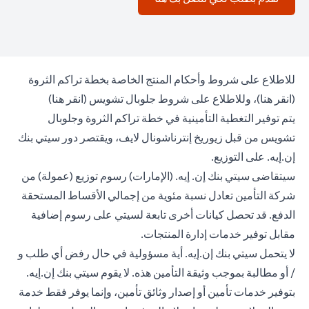
للاطلاع على شروط وأحكام المنتج الخاصة بخطة تراكم الثروة
(opens in a new tab)
(opens in a new tab)
(
انقر هنا
)، وللاطلاع على شروط جلوبال تشويس (
انقر هنا
)
يتم توفير التغطية التأمينية في خطة تراكم الثروة وجلوبال
تشويس من قبل زيوريخ إنترناشونال لايف، ويقتصر دور سيتي بنك
إن.إيه. على التوزيع.
سيتقاضى سيتي بنك إن. إيه. (الإمارات) رسوم توزيع (عمولة) من
شركة التأمين تعادل نسبة مئوية من إجمالي الأقساط المستحقة
الدفع. قد تحصل كيانات أخرى تابعة لسيتي على رسوم إضافية
مقابل توفير خدمات إدارة المنتجات.
لا يتحمل سيتي بنك إن.إيه. أية مسؤولية في حال رفض أي طلب و
/ أو مطالبة بموجب وثيقة التأمين هذه. لا يقوم سيتي بنك إن.إيه.
بتوفير خدمات تأمين أو إصدار وثائق تأمين، وإنما يوفر فقط خدمة