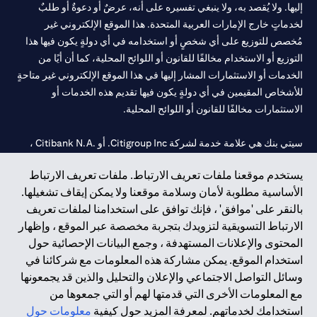
إليها. ولا يُقصد به، ولا ينبغي تفسيره على أنه، عرضٌ أو دعوةٌ أو طلبٌ
لخدماتٍ خارج الإمارات العربية المتحدة. هذا الموقع الإلكتروني غير
مُخصص للتوزيع على أي شخصٍ أو استخدامه في أي دولةٍ يكون فيها هذا
التوزيع أو الاستخدام مخالفًا للقانون أو اللوائح المحلية، كما أن أيًا من
الخدمات أو الاستثمارات المشار إليها في هذا الموقع الإلكتروني غير متاحةٍ
للأشخاص المقيمين في أي دولةٍ يكون فيها تقديم هذه الخدمات أو
الاستثمارات مخالفًا للقانون أو اللوائح المحلية.
سيتي بنك هي علامة خدمة لشركة Citigroup Inc. أو .Citibank N.A ،
مستخدمة ومسجلة في جميع أنحاء العالم.
يستخدم موقعنا ملفات تعريف الارتباط. ملفات تعريف الارتباط
الأساسية مطلوبة لأمان وسلامة موقعنا ولا يمكن إيقاف تشغيلها.
سيتي بنك إن. إيه. الإمارات مسجل لدى مصرف الإمارات المركزي تحت
بالنقر على 'موافق' ، فإنك توافق على استخدامنا لملفات تعريف
أرقام التراخيص 202563 لفرع الوصل في دبي، 531989 لفرع مول
الارتباط التسويقية لتزويدك بتجربة مخصصة عبر الموقع ، وإظهار
الإمارات في دبي، و CN-1002019 لفرع أبوظبي. هاتف: 4000 311 04.
المحتوى والإعلانات المستهدفة ، وجمع البيانات الإحصائية حول
فرع سيتي بنك إن إيه - الإمارات العربية المتحدة مرخص من مصرف
استخدام الموقع. يمكن مشاركة هذه المعلومات مع شركائنا في
الإمارات العربية المتحدة المركزي كفرع لبنك أجنبي.
وسائل التواصل الاجتماعي والإعلان والتحليل والذين قد يجمعونها
سيتي بنك إن إيه الإمارات العربية المتحدة مرخص من هيئة الأوراق المالية
مع المعلومات الأخرى التي قدمتها لهم أو التي جمعوها من
والسلع في الإمارات العربية المتحدة ("SCA") للقيام بالنشاط المالي لـ أ)
استخدامك لخدماتهم. لمعرفة المزيد حول كيفية
معلومات حول
الاستشارات المالية والتعريف والترويج بموجب ترخيص رقم