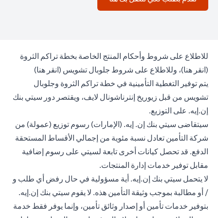
للاطلاع على شروط وأحكام المنتج الخاصة بخطة تراكم الثروة
n a new tab
opens in a new tab
(
انقر هنا
)، وللاطلاع على شروط جلوبال تشويس (
انقر هنا
)
يتم توفير التغطية التأمينية في خطة تراكم الثروة وجلوبال
تشويس من قبل زيوريخ إنترناشونال لايف، ويقتصر دور سيتي بنك
إن.إيه. على التوزيع.
سيتقاضى سيتي بنك إن. إيه. (الإمارات) رسوم توزيع (عمولة) من
شركة التأمين تعادل نسبة مئوية من إجمالي الأقساط المستحقة
الدفع. قد تحصل كيانات أخرى تابعة لسيتي على رسوم إضافية
مقابل توفير خدمات إدارة المنتجات.
لا يتحمل سيتي بنك إن.إيه. أية مسؤولية في حال رفض أي طلب و
/ أو مطالبة بموجب وثيقة التأمين هذه. لا يقوم سيتي بنك إن.إيه.
بتوفير خدمات تأمين أو إصدار وثائق تأمين، وإنما يوفر فقط خدمة