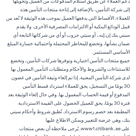
دعم العملاء عن طريق استلام المدفوعات من العميل وتحويلها
إلى شركة التأمين، بالإضافة إلى إتاحة منتجات التأمين هذه
للعملاء. الأقساط التي يدفعها العميل بموجب هذه الوثيقة لا تُعد من
قبيل الودائع البنكية أو الالتزامات المصرفية الأخرى، ولا يقدم
سيتي بنك إن.إيه.، أو سيتي جروب أو أي من شركاتها التابعة أي
ضمان بشأنها، وتخضع للمخاطر المحتملة واحتمالية خسارة المبلغ
الأساسي المستثمر.
جميع منتجات التأمين اختيارية وتوفرها شركات التأمين، وتخضع
للاستثناءات والشروط والأحكام ومتطلبات التأمين المعمول بها
لدى شركة التأمين المعنية. إذا تم إلغاء وثيقة التأمين في غضون
30 يومًا من التسجيل، يحق للعملاء استرداد قسط التأمين
المدفوع أو قيمة الحساب المعمول بها. وفي حال إلغاء الوثيقة بعد
فترة 30 يومًا، يحق للعميل الحصول على القيمة الاستردادية
المطبقة بعد خصم رسوم الاسترداد. تُطبق شروط وأحكام سيتي
بنك، وهي عرضة للتغيير ويمكن الاطلاع عليها
opens in a new tab
على
www1.citibank.ae
. يُرجى ملاحظة أن بعض منتجات