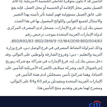
التأمين قد لا تكون متوفرة لحاملي الجنسية الأمريكية. إذا قام
العميل بتغيير محل الإقامة أو الجنسية أو محل العمل، فإنه يقع
على عاتق العميل مسؤولية فهم كيفية تأثر تأمينه بهذا التغيير
والامتثال لجميع القوانين واللوائح المعمول بها في هذا الصدد.
سيتي بنك إن. إيه. فرع الإمارات، مسجل لدى المصرف المركزي
لدولة الإمارات العربية المتحدة بموجب ترخيص رقم
BSD/504/83؛13/184/2019؛ BSD/2819/9؛ BSD/692/83،
وذلك لمزاولة النشاط المصرفي في فرع الوصل دبي، فرع وزارة
التربية والتعليم - دبي؛ وفروع الشارقة وأبوظبي على التوالي. وقد
دخل سيتي بنك إن. إيه. فرع الإمارات في شراكة مع شركة زيوريخ
إنترناشونال لايف وشركة ميتلايف (الشركة الأمريكية للتأمين على
الحياة)، وهما شركتيّ تأمين مسجلتيّن لدى هيئة التأمين في
الإمارات العربية المتحدة ومقيدتيّن برقم 63 و64 على التوالي،
ومصرح لهما بعرض وتقديم منتج التأمين هذا.