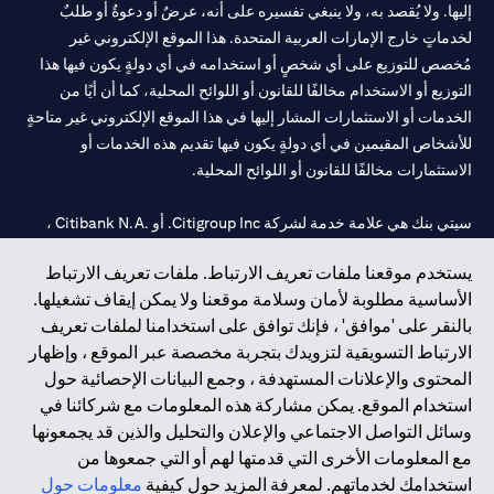
إليها. ولا يُقصد به، ولا ينبغي تفسيره على أنه، عرضٌ أو دعوةٌ أو طلبٌ
لخدماتٍ خارج الإمارات العربية المتحدة. هذا الموقع الإلكتروني غير
مُخصص للتوزيع على أي شخصٍ أو استخدامه في أي دولةٍ يكون فيها هذا
التوزيع أو الاستخدام مخالفًا للقانون أو اللوائح المحلية، كما أن أيًا من
الخدمات أو الاستثمارات المشار إليها في هذا الموقع الإلكتروني غير متاحةٍ
للأشخاص المقيمين في أي دولةٍ يكون فيها تقديم هذه الخدمات أو
الاستثمارات مخالفًا للقانون أو اللوائح المحلية.
سيتي بنك هي علامة خدمة لشركة Citigroup Inc. أو .Citibank N.A ،
مستخدمة ومسجلة في جميع أنحاء العالم.
يستخدم موقعنا ملفات تعريف الارتباط. ملفات تعريف الارتباط
الأساسية مطلوبة لأمان وسلامة موقعنا ولا يمكن إيقاف تشغيلها.
سيتي بنك إن. إيه. الإمارات مسجل لدى مصرف الإمارات المركزي تحت
بالنقر على 'موافق' ، فإنك توافق على استخدامنا لملفات تعريف
أرقام التراخيص 202563 لفرع الوصل في دبي، 531989 لفرع مول
الارتباط التسويقية لتزويدك بتجربة مخصصة عبر الموقع ، وإظهار
الإمارات في دبي، و CN-1002019 لفرع أبوظبي. هاتف: 4000 311 04.
المحتوى والإعلانات المستهدفة ، وجمع البيانات الإحصائية حول
فرع سيتي بنك إن إيه - الإمارات العربية المتحدة مرخص من مصرف
استخدام الموقع. يمكن مشاركة هذه المعلومات مع شركائنا في
الإمارات العربية المتحدة المركزي كفرع لبنك أجنبي.
وسائل التواصل الاجتماعي والإعلان والتحليل والذين قد يجمعونها
سيتي بنك إن إيه الإمارات العربية المتحدة مرخص من هيئة الأوراق المالية
مع المعلومات الأخرى التي قدمتها لهم أو التي جمعوها من
والسلع في الإمارات العربية المتحدة ("SCA") للقيام بالنشاط المالي لـ أ)
استخدامك لخدماتهم. لمعرفة المزيد حول كيفية
معلومات حول
الاستشارات المالية والتعريف والترويج بموجب ترخيص رقم