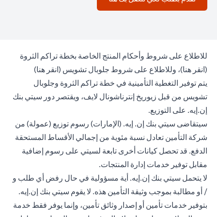
للاطلاع على شروط وأحكام المنتج الخاصة بخطة تراكم الثروة
n a new tab
opens in a new tab
(
انقر هنا
)، وللاطلاع على شروط جلوبال تشويس (
انقر هنا
)
يتم توفير التغطية التأمينية في خطة تراكم الثروة وجلوبال
تشويس من قبل زيوريخ إنترناشونال لايف، ويقتصر دور سيتي بنك
إن.إيه. على التوزيع.
سيتقاضى سيتي بنك إن. إيه. (الإمارات) رسوم توزيع (عمولة) من
شركة التأمين تعادل نسبة مئوية من إجمالي الأقساط المستحقة
الدفع. قد تحصل كيانات أخرى تابعة لسيتي على رسوم إضافية
مقابل توفير خدمات إدارة المنتجات.
لا يتحمل سيتي بنك إن.إيه. أية مسؤولية في حال رفض أي طلب و
/ أو مطالبة بموجب وثيقة التأمين هذه. لا يقوم سيتي بنك إن.إيه.
بتوفير خدمات تأمين أو إصدار وثائق تأمين، وإنما يوفر فقط خدمة