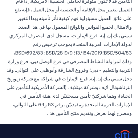
التأمين قد لا تكون متوفرة لحاملي الجنسية الأمريكية. إذا قام
العميل بتغيير محل الإقامة أو الجنسية أو محل العمل، فإنه يقع
على عاتق العميل مسؤولية فهم كيفية تأثر تأمينه بهذا التغيير
والامتثال لجميع القوانين واللوائح المعمول بها في هذا الصدد.
سيتي بنك إن. إيه. فرع الإمارات، مسجل لدى المصرف المركزي
لدولة الإمارات العربية المتحدة بموجب ترخيص رقم
BSD/504/83؛13/184/2019؛ BSD/2819/9؛ BSD/692/83،
وذلك لمزاولة النشاط المصرفي في فرع الوصل دبي، فرع وزارة
التربية والتعليم - دبي؛ وفروع الشارقة وأبوظبي على التوالي. وقد
دخل سيتي بنك إن. إيه. فرع الإمارات في شراكة مع شركة زيوريخ
إنترناشونال لايف وشركة ميتلايف (الشركة الأمريكية للتأمين على
الحياة)، وهما شركتيّ تأمين مسجلتيّن لدى هيئة التأمين في
الإمارات العربية المتحدة ومقيدتيّن برقم 63 و64 على التوالي،
ومصرح لهما بعرض وتقديم منتج التأمين هذا.