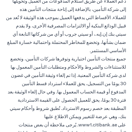
دعم العملاء عن طريق استلام المدفوعات من العميل وتحويلها
إلى شركة التأمين، بالإضافة إلى إتاحة منتجات التأمين هذه
للعملاء. الأقساط التي يدفعها العميل بموجب هذه الوثيقة لا تُعد من
قبيل الودائع البنكية أو الالتزامات المصرفية الأخرى، ولا يقدم
سيتي بنك إن.إيه.، أو سيتي جروب أو أي من شركاتها التابعة أي
ضمان بشأنها، وتخضع للمخاطر المحتملة واحتمالية خسارة المبلغ
الأساسي المستثمر.
جميع منتجات التأمين اختيارية وتوفرها شركات التأمين، وتخضع
للاستثناءات والشروط والأحكام ومتطلبات التأمين المعمول بها
لدى شركة التأمين المعنية. إذا تم إلغاء وثيقة التأمين في غضون
30 يومًا من التسجيل، يحق للعملاء استرداد قسط التأمين
المدفوع أو قيمة الحساب المعمول بها. وفي حال إلغاء الوثيقة بعد
فترة 30 يومًا، يحق للعميل الحصول على القيمة الاستردادية
المطبقة بعد خصم رسوم الاسترداد. تُطبق شروط وأحكام سيتي
بنك، وهي عرضة للتغيير ويمكن الاطلاع عليها
opens in a new tab
على
www1.citibank.ae
. يُرجى ملاحظة أن بعض منتجات