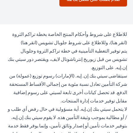
للاطلاع على شروط وأحكام المنتج الخاصة بخطة تراكم الثروة
n a new tab
opens in a new tab
(
انقر هنا
)، وللاطلاع على شروط جلوبال تشويس (
انقر هنا
)
يتم توفير التغطية التأمينية في خطة تراكم الثروة وجلوبال
تشويس من قبل زيوريخ إنترناشونال لايف، ويقتصر دور سيتي بنك
إن.إيه. على التوزيع.
سيتقاضى سيتي بنك إن. إيه. (الإمارات) رسوم توزيع (عمولة) من
شركة التأمين تعادل نسبة مئوية من إجمالي الأقساط المستحقة
الدفع. قد تحصل كيانات أخرى تابعة لسيتي على رسوم إضافية
مقابل توفير خدمات إدارة المنتجات.
لا يتحمل سيتي بنك إن.إيه. أية مسؤولية في حال رفض أي طلب و
/ أو مطالبة بموجب وثيقة التأمين هذه. لا يقوم سيتي بنك إن.إيه.
بتوفير خدمات تأمين أو إصدار وثائق تأمين، وإنما يوفر فقط خدمة