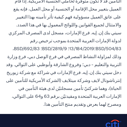
التأمين قد لا تكون متوفرة لحاملي الجنسية الأمريكية. إذا قام
العميل بتغيير محل الإقامة أو الجنسية أو محل العمل، فإنه يقع
على عاتق العميل مسؤولية فهم كيفية تأثر تأمينه بهذا التغيير
والامتثال لجميع القوانين واللوائح المعمول بها في هذا الصدد.
سيتي بنك إن. إيه. فرع الإمارات، مسجل لدى المصرف المركزي
لدولة الإمارات العربية المتحدة بموجب ترخيص رقم
BSD/504/83؛13/184/2019؛ BSD/2819/9؛ BSD/692/83،
وذلك لمزاولة النشاط المصرفي في فرع الوصل دبي، فرع وزارة
التربية والتعليم - دبي؛ وفروع الشارقة وأبوظبي على التوالي. وقد
دخل سيتي بنك إن. إيه. فرع الإمارات في شراكة مع شركة زيوريخ
إنترناشونال لايف وشركة ميتلايف (الشركة الأمريكية للتأمين على
الحياة)، وهما شركتيّ تأمين مسجلتيّن لدى هيئة التأمين في
الإمارات العربية المتحدة ومقيدتيّن برقم 63 و64 على التوالي،
ومصرح لهما بعرض وتقديم منتج التأمين هذا.