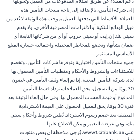
دعم العملاء عن طريق استلام المدفوعات من العميل وتحويلها
إلى شركة التأمين، بالإضافة إلى إتاحة منتجات التأمين هذه
للعملاء. الأقساط التي يدفعها العميل بموجب هذه الوثيقة لا تُعد من
قبيل الودائع البنكية أو الالتزامات المصرفية الأخرى، ولا يقدم
سيتي بنك إن.إيه.، أو سيتي جروب أو أي من شركاتها التابعة أي
ضمان بشأنها، وتخضع للمخاطر المحتملة واحتمالية خسارة المبلغ
الأساسي المستثمر.
جميع منتجات التأمين اختيارية وتوفرها شركات التأمين، وتخضع
للاستثناءات والشروط والأحكام ومتطلبات التأمين المعمول بها
لدى شركة التأمين المعنية. إذا تم إلغاء وثيقة التأمين في غضون
30 يومًا من التسجيل، يحق للعملاء استرداد قسط التأمين
المدفوع أو قيمة الحساب المعمول بها. وفي حال إلغاء الوثيقة بعد
فترة 30 يومًا، يحق للعميل الحصول على القيمة الاستردادية
المطبقة بعد خصم رسوم الاسترداد. تُطبق شروط وأحكام سيتي
بنك، وهي عرضة للتغيير ويمكن الاطلاع عليها
opens in a new tab
على
www1.citibank.ae
. يُرجى ملاحظة أن بعض منتجات