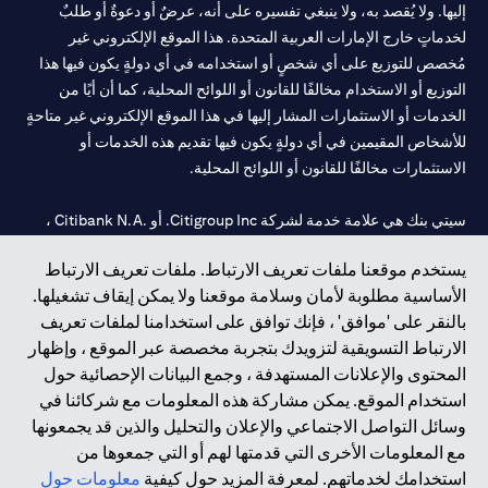
إليها. ولا يُقصد به، ولا ينبغي تفسيره على أنه، عرضٌ أو دعوةٌ أو طلبٌ
لخدماتٍ خارج الإمارات العربية المتحدة. هذا الموقع الإلكتروني غير
مُخصص للتوزيع على أي شخصٍ أو استخدامه في أي دولةٍ يكون فيها هذا
التوزيع أو الاستخدام مخالفًا للقانون أو اللوائح المحلية، كما أن أيًا من
الخدمات أو الاستثمارات المشار إليها في هذا الموقع الإلكتروني غير متاحةٍ
للأشخاص المقيمين في أي دولةٍ يكون فيها تقديم هذه الخدمات أو
الاستثمارات مخالفًا للقانون أو اللوائح المحلية.
سيتي بنك هي علامة خدمة لشركة Citigroup Inc. أو .Citibank N.A ،
مستخدمة ومسجلة في جميع أنحاء العالم.
يستخدم موقعنا ملفات تعريف الارتباط. ملفات تعريف الارتباط
الأساسية مطلوبة لأمان وسلامة موقعنا ولا يمكن إيقاف تشغيلها.
سيتي بنك إن. إيه. الإمارات مسجل لدى مصرف الإمارات المركزي تحت
بالنقر على 'موافق' ، فإنك توافق على استخدامنا لملفات تعريف
أرقام التراخيص 202563 لفرع الوصل في دبي، 531989 لفرع مول
الارتباط التسويقية لتزويدك بتجربة مخصصة عبر الموقع ، وإظهار
الإمارات في دبي، و CN-1002019 لفرع أبوظبي. هاتف: 4000 311 04.
المحتوى والإعلانات المستهدفة ، وجمع البيانات الإحصائية حول
فرع سيتي بنك إن إيه - الإمارات العربية المتحدة مرخص من مصرف
استخدام الموقع. يمكن مشاركة هذه المعلومات مع شركائنا في
الإمارات العربية المتحدة المركزي كفرع لبنك أجنبي.
وسائل التواصل الاجتماعي والإعلان والتحليل والذين قد يجمعونها
سيتي بنك إن إيه الإمارات العربية المتحدة مرخص من هيئة الأوراق المالية
مع المعلومات الأخرى التي قدمتها لهم أو التي جمعوها من
والسلع في الإمارات العربية المتحدة ("SCA") للقيام بالنشاط المالي لـ أ)
استخدامك لخدماتهم. لمعرفة المزيد حول كيفية
معلومات حول
الاستشارات المالية والتعريف والترويج بموجب ترخيص رقم