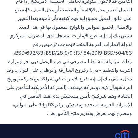
التأمين قد لا تكون متوفرة لحاملي الجنسية الأمريكية. إذا قام
العميل بتغيير محل الإقامة أو الجنسية أو محل العمل، فإنه يقع
على عاتق العميل مسؤولية فهم كيفية تأثر تأمينه بهذا التغيير
والامتثال لجميع القوانين واللوائح المعمول بها في هذا الصدد.
سيتي بنك إن. إيه. فرع الإمارات، مسجل لدى المصرف المركزي
لدولة الإمارات العربية المتحدة بموجب ترخيص رقم
BSD/504/83؛13/184/2019؛ BSD/2819/9؛ BSD/692/83،
وذلك لمزاولة النشاط المصرفي في فرع الوصل دبي، فرع وزارة
التربية والتعليم - دبي؛ وفروع الشارقة وأبوظبي على التوالي. وقد
دخل سيتي بنك إن. إيه. فرع الإمارات في شراكة مع شركة زيوريخ
إنترناشونال لايف وشركة ميتلايف (الشركة الأمريكية للتأمين على
الحياة)، وهما شركتيّ تأمين مسجلتيّن لدى هيئة التأمين في
الإمارات العربية المتحدة ومقيدتيّن برقم 63 و64 على التوالي،
ومصرح لهما بعرض وتقديم منتج التأمين هذا.