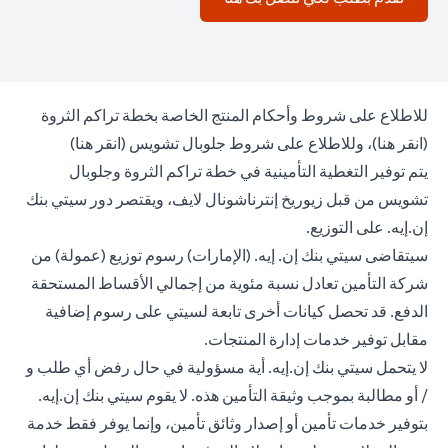
للاطلاع على شروط وأحكام المنتج الخاصة بخطة تراكم الثروة
(opens in a new tab)
(opens in a new tab)
(
انقر هنا
)، وللاطلاع على شروط جلوبال تشويس (
انقر هنا
)
يتم توفير التغطية التأمينية في خطة تراكم الثروة وجلوبال
تشويس من قبل زيوريخ إنترناشونال لايف، ويقتصر دور سيتي بنك
إن.إيه. على التوزيع.
سيتقاضى سيتي بنك إن. إيه. (الإمارات) رسوم توزيع (عمولة) من
شركة التأمين تعادل نسبة مئوية من إجمالي الأقساط المستحقة
الدفع. قد تحصل كيانات أخرى تابعة لسيتي على رسوم إضافية
مقابل توفير خدمات إدارة المنتجات.
لا يتحمل سيتي بنك إن.إيه. أية مسؤولية في حال رفض أي طلب و
/ أو مطالبة بموجب وثيقة التأمين هذه. لا يقوم سيتي بنك إن.إيه.
بتوفير خدمات تأمين أو إصدار وثائق تأمين، وإنما يوفر فقط خدمة