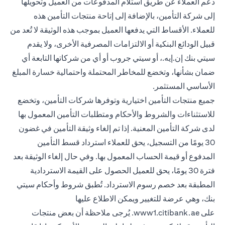
دعم العملاء عن طريق استلام المدفوعات من العميل وتحويلها
إلى شركة التأمين، بالإضافة إلى إتاحة منتجات التأمين هذه
للعملاء. الأقساط التي يدفعها العميل بموجب هذه الوثيقة لا تُعد من
قبيل الودائع البنكية أو الالتزامات المصرفية الأخرى، ولا يقدم
سيتي بنك إن.إيه.، أو سيتي جروب أو أي من شركاتها التابعة أي
ضمان بشأنها، وتخضع للمخاطر المحتملة واحتمالية خسارة المبلغ
الأساسي المستثمر.
جميع منتجات التأمين اختيارية وتوفرها شركات التأمين، وتخضع
للاستثناءات والشروط والأحكام ومتطلبات التأمين المعمول بها
لدى شركة التأمين المعنية. إذا تم إلغاء وثيقة التأمين في غضون
30 يومًا من التسجيل، يحق للعملاء استرداد قسط التأمين
المدفوع أو قيمة الحساب المعمول بها. وفي حال إلغاء الوثيقة بعد
فترة 30 يومًا، يحق للعميل الحصول على القيمة الاستردادية
المطبقة بعد خصم رسوم الاسترداد. تُطبق شروط وأحكام سيتي
بنك، وهي عرضة للتغيير ويمكن الاطلاع عليها
(opens in a new tab)
على
www1.citibank.ae
. يُرجى ملاحظة أن بعض منتجات