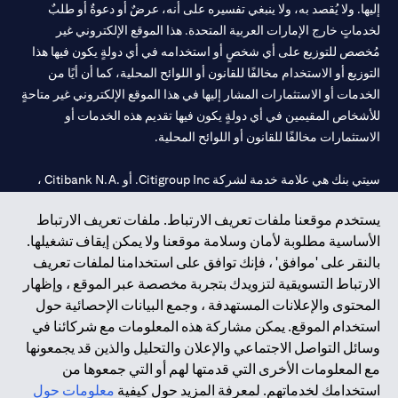
إليها. ولا يُقصد به، ولا ينبغي تفسيره على أنه، عرضٌ أو دعوةٌ أو طلبٌ
لخدماتٍ خارج الإمارات العربية المتحدة. هذا الموقع الإلكتروني غير
مُخصص للتوزيع على أي شخصٍ أو استخدامه في أي دولةٍ يكون فيها هذا
التوزيع أو الاستخدام مخالفًا للقانون أو اللوائح المحلية، كما أن أيًا من
الخدمات أو الاستثمارات المشار إليها في هذا الموقع الإلكتروني غير متاحةٍ
للأشخاص المقيمين في أي دولةٍ يكون فيها تقديم هذه الخدمات أو
الاستثمارات مخالفًا للقانون أو اللوائح المحلية.
سيتي بنك هي علامة خدمة لشركة Citigroup Inc. أو .Citibank N.A ،
مستخدمة ومسجلة في جميع أنحاء العالم.
يستخدم موقعنا ملفات تعريف الارتباط. ملفات تعريف الارتباط
الأساسية مطلوبة لأمان وسلامة موقعنا ولا يمكن إيقاف تشغيلها.
سيتي بنك إن. إيه. الإمارات مسجل لدى مصرف الإمارات المركزي تحت
بالنقر على 'موافق' ، فإنك توافق على استخدامنا لملفات تعريف
أرقام التراخيص 202563 لفرع الوصل في دبي، 531989 لفرع مول
الارتباط التسويقية لتزويدك بتجربة مخصصة عبر الموقع ، وإظهار
الإمارات في دبي، و
CN-1002019
لفرع أبوظبي. هاتف: 4000 311 04.
المحتوى والإعلانات المستهدفة ، وجمع البيانات الإحصائية حول
فرع سيتي بنك إن إيه - الإمارات العربية المتحدة مرخص من مصرف
استخدام الموقع. يمكن مشاركة هذه المعلومات مع شركائنا في
الإمارات العربية المتحدة المركزي كفرع لبنك أجنبي.
وسائل التواصل الاجتماعي والإعلان والتحليل والذين قد يجمعونها
سيتي بنك إن إيه الإمارات العربية المتحدة مرخص من هيئة الأوراق المالية
مع المعلومات الأخرى التي قدمتها لهم أو التي جمعوها من
والسلع في الإمارات العربية المتحدة ("SCA") للقيام بالنشاط المالي لـ أ)
استخدامك لخدماتهم. لمعرفة المزيد حول كيفية
معلومات حول
الاستشارات المالية والتعريف والترويج بموجب ترخيص رقم