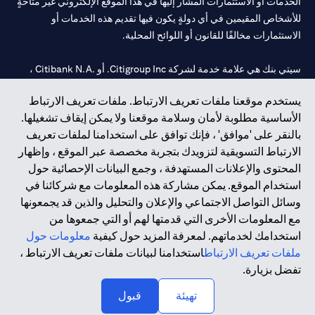
الخدمات أو الاستثمارات المشار إليها في هذا الموقع الإلكتروني غير متاحةٍ
للأشخاص المقيمين في أي دولةٍ يكون فيها تقديم هذه الخدمات أو
الاستثمارات مخالفًا للقانون أو اللوائح المحلية.
سيتي بنك هي علامة خدمة لشركة Citigroup Inc. أو .Citibank N.A ،
مستخدمة ومسجلة في جميع أنحاء العالم.
يستخدم موقعنا ملفات تعريف الارتباط. ملفات تعريف الارتباط
الأساسية مطلوبة لأمان وسلامة موقعنا ولا يمكن إيقاف تشغيلها.
سيتي بنك إن. إيه. الإمارات مسجل لدى مصرف الإمارات المركزي تحت
بالنقر على 'موافق' ، فإنك توافق على استخدامنا لملفات تعريف
أرقام التراخيص 202563 لفرع الوصل في دبي، 531989 لفرع مول
الارتباط التسويقية لتزويدك بتجربة مخصصة عبر الموقع ، وإظهار
الإمارات في دبي، و
CN-1002019
لفرع أبوظبي. هاتف: 4000 311 04.
المحتوى والإعلانات المستهدفة ، وجمع البيانات الإحصائية حول
فرع سيتي بنك إن إيه - الإمارات العربية المتحدة مرخص من مصرف
استخدام الموقع. يمكن مشاركة هذه المعلومات مع شركائنا في
الإمارات العربية المتحدة المركزي كفرع لبنك أجنبي.
وسائل التواصل الاجتماعي والإعلان والتحليل والذين قد يجمعونها
سيتي بنك إن إيه الإمارات العربية المتحدة مرخص من هيئة الأوراق المالية
مع المعلومات الأخرى التي قدمتها لهم أو التي جمعوها من
والسلع في الإمارات العربية المتحدة ("SCA") للقيام بالنشاط المالي لـ أ)
استخدامك لخدماتهم. لمعرفة المزيد حول كيفية
معلومات حول
الاستشارات المالية والتعريف والترويج بموجب ترخيص رقم
ملفات تعريف الارتباط
استخدامنا لبيانات ملفات تعريف الارتباط ،
20200000097 ب) وسيط تداول في الأسواق الدولية بموجب ترخيص
تفضل بزيارة.
رقم 20200000198 ج) إدارة المحافظ بموجب ترخيص رقم
20200000240 د) الحفظ بموجب ترخيص رقم 602003.
تهيئة
قبول
حقوق الطبع والنشر محفوظة ©2026 سيتي جروب انك.