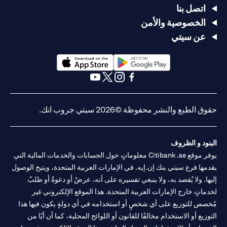
اتصل بنا
الخصوصية والأمن
عن سيتي
(opens in a new tab)
(opens in a new tab)
(opens in a new tab)
(opens in a new tab)
(opens in a new tab)
(opens in a new tab)
حقوق الطبع والنشر محفوظة ©2026 سيتي جروب انك.
البنود و الظروف
يوفر موقع Citibank.ae معلوماتٍ حول الحسابات والخدمات المالية التي
يقدمها فرع سيتي بنك إن.إيه. في الإمارات العربية المتحدة، ويتيح الوصول
إليها. ولا يُقصد به، ولا ينبغي تفسيره على أنه، عرضٌ أو دعوةٌ أو طلبٌ
لخدماتٍ خارج الإمارات العربية المتحدة. هذا الموقع الإلكتروني غير
مُخصص للتوزيع على أي شخصٍ أو استخدامه في أي دولةٍ يكون فيها هذا
التوزيع أو الاستخدام مخالفًا للقانون أو اللوائح المحلية، كما أن أيًا من