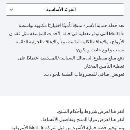
الفوائد الأساسية
تعد خطة حماية الأسرة منتجًا تأمينًا اختياريًا مكتوبة بواسطة
MetLife التي توفر تغطية في حالة الأحداث المؤسفة مثل فقدان
الأرواح ، والإعاقة الكلية الدائمة ، و/أو الإعاقة الجزئية الدائمة
بسبب وقوع حادث و يكون:
دفع مبلغ مقطوع إلى مالك السياسة/المستفيد اعتمادًا على
تغطية التأمين المختار.
تعويض إضافي للمصروفات الطبية للحوادث.
(opens in a new tab)
انقر هنا
لعرض شروط وأحكام المنتج.
(opens in a new tab)
انقر هنا
لعرض مزايا المنتج وتفاصيل الأقساط.
يتم توفير خطة حماية الأسرة من قبل شركة MetLife الأمريكية