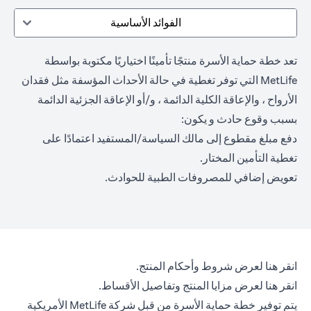
الفوائد الأساسية
تعد خطة حماية الأسرة منتجًا تأمينًا اختياريًا مكتوبة بواسطة
MetLife التي توفر تغطية في حالة الأحداث المؤسفة مثل فقدان
الأرواح ، والإعاقة الكلية الدائمة ، و/أو الإعاقة الجزئية الدائمة
بسبب وقوع حادث و يكون:
دفع مبلغ مقطوع إلى مالك السياسة/المستفيد اعتمادًا على
تغطية التأمين المختار.
تعويض إضافي للمصروفات الطبية للحوادث.
(opens in a new tab)
انقر هنا
لعرض شروط وأحكام المنتج.
(opens in a new tab)
انقر هنا
لعرض مزايا المنتج وتفاصيل الأقساط.
يتم توفير خطة حماية الأسرة من قبل شركة MetLife الأمريكية