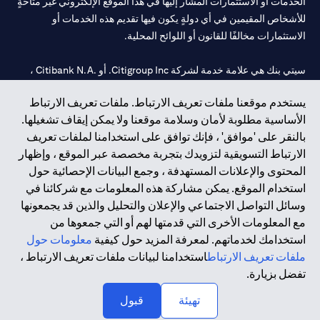
الخدمات أو الاستثمارات المشار إليها في هذا الموقع الإلكتروني غير متاحةٍ
للأشخاص المقيمين في أي دولةٍ يكون فيها تقديم هذه الخدمات أو
الاستثمارات مخالفًا للقانون أو اللوائح المحلية.
سيتي بنك هي علامة خدمة لشركة Citigroup Inc. أو .Citibank N.A ،
مستخدمة ومسجلة في جميع أنحاء العالم.
يستخدم موقعنا ملفات تعريف الارتباط. ملفات تعريف الارتباط
الأساسية مطلوبة لأمان وسلامة موقعنا ولا يمكن إيقاف تشغيلها.
سيتي بنك إن. إيه. الإمارات مسجل لدى مصرف الإمارات المركزي تحت
بالنقر على 'موافق' ، فإنك توافق على استخدامنا لملفات تعريف
أرقام التراخيص 202563 لفرع الوصل في دبي، 531989 لفرع مول
الارتباط التسويقية لتزويدك بتجربة مخصصة عبر الموقع ، وإظهار
الإمارات في دبي، و
CN-1002019
لفرع أبوظبي. هاتف: 4000 311 04.
المحتوى والإعلانات المستهدفة ، وجمع البيانات الإحصائية حول
فرع سيتي بنك إن إيه - الإمارات العربية المتحدة مرخص من مصرف
استخدام الموقع. يمكن مشاركة هذه المعلومات مع شركائنا في
الإمارات العربية المتحدة المركزي كفرع لبنك أجنبي.
وسائل التواصل الاجتماعي والإعلان والتحليل والذين قد يجمعونها
سيتي بنك إن إيه الإمارات العربية المتحدة مرخص من هيئة الأوراق المالية
مع المعلومات الأخرى التي قدمتها لهم أو التي جمعوها من
والسلع في الإمارات العربية المتحدة ("SCA") للقيام بالنشاط المالي لـ أ)
استخدامك لخدماتهم. لمعرفة المزيد حول كيفية
معلومات حول
الاستشارات المالية والتعريف والترويج بموجب ترخيص رقم
ملفات تعريف الارتباط
استخدامنا لبيانات ملفات تعريف الارتباط ،
20200000097 ب) وسيط تداول في الأسواق الدولية بموجب ترخيص
تفضل بزيارة.
رقم 20200000198 ج) إدارة المحافظ بموجب ترخيص رقم
20200000240 د) الحفظ بموجب ترخيص رقم 602003.
تهيئة
قبول
حقوق الطبع والنشر محفوظة ©2026 سيتي جروب انك.