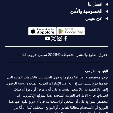
اتصل بنا
الخصوصية والأمن
عن سيتي
(opens in a new tab)
(opens in a new tab)
(opens in a new tab)
(opens in a new tab)
(opens in a new tab)
(opens in a new tab)
حقوق الطبع والنشر محفوظة ©2026 سيتي جروب انك.
البنود و الظروف
يوفر موقع Citibank.ae معلوماتٍ حول الحسابات والخدمات المالية التي
يقدمها فرع سيتي بنك إن.إيه. في الإمارات العربية المتحدة، ويتيح الوصول
إليها. ولا يُقصد به، ولا ينبغي تفسيره على أنه، عرضٌ أو دعوةٌ أو طلبٌ
لخدماتٍ خارج الإمارات العربية المتحدة. هذا الموقع الإلكتروني غير
مُخصص للتوزيع على أي شخصٍ أو استخدامه في أي دولةٍ يكون فيها هذا
التوزيع أو الاستخدام مخالفًا للقانون أو اللوائح المحلية، كما أن أيًا من