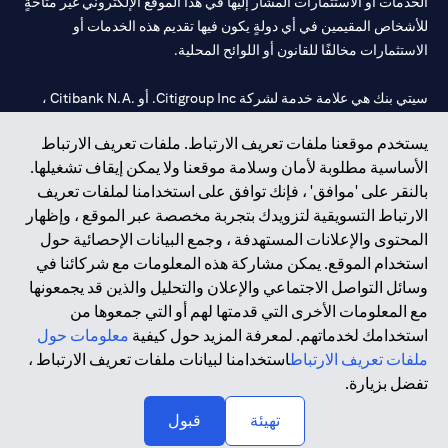
الخدمات أو الاستثمارات المشار إليها في هذا الموقع الإلكتروني غير متاحةٍ
للأشخاص المقيمين في أي دولةٍ يكون فيها تقديم هذه الخدمات أو
الاستثمارات مخالفًا للقانون أو اللوائح المحلية.
سيتي بنك هي علامة خدمة لشركة Citigroup Inc. أو .Citibank N.A ،
مستخدمة ومسجلة في جميع أنحاء العالم.
يستخدم موقعنا ملفات تعريف الارتباط. ملفات تعريف الارتباط
الأساسية مطلوبة لأمان وسلامة موقعنا ولا يمكن إيقاف تشغيلها.
سيتي بنك إن. إيه. الإمارات مسجل لدى مصرف الإمارات المركزي تحت
بالنقر على 'موافق' ، فإنك توافق على استخدامنا لملفات تعريف
أرقام التراخيص 202563 لفرع الوصل في دبي، 531989 لفرع مول
الارتباط التسويقية لتزويدك بتجربة مخصصة عبر الموقع ، وإظهار
الإمارات في دبي، و
CN-1002019
لفرع أبوظبي. هاتف: 4000 311 04.
المحتوى والإعلانات المستهدفة ، وجمع البيانات الإحصائية حول
فرع سيتي بنك إن إيه - الإمارات العربية المتحدة مرخص من مصرف
استخدام الموقع. يمكن مشاركة هذه المعلومات مع شركائنا في
الإمارات العربية المتحدة المركزي كفرع لبنك أجنبي.
وسائل التواصل الاجتماعي والإعلان والتحليل والذين قد يجمعونها
سيتي بنك إن إيه الإمارات العربية المتحدة مرخص من هيئة الأوراق المالية
مع المعلومات الأخرى التي قدمتها لهم أو التي جمعوها من
والسلع في الإمارات العربية المتحدة ("SCA") للقيام بالنشاط المالي لـ أ)
استخدامك لخدماتهم. لمعرفة المزيد حول كيفية
معلومات حول
الاستشارات المالية والتعريف والترويج بموجب ترخيص رقم
ملفات تعريف الارتباط
استخدامنا لبيانات ملفات تعريف الارتباط ،
20200000097 ب) وسيط تداول في الأسواق الدولية بموجب ترخيص
تفضل بزيارة.
رقم 20200000198 ج) إدارة المحافظ بموجب ترخيص رقم
20200000240 د) الحفظ بموجب ترخيص رقم 602003.
تهيئة
قبول
حقوق الطبع والنشر محفوظة ©2026 سيتي جروب انك.