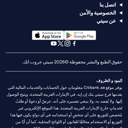
اتصل بنا
الخصوصية والأمن
عن سيتي
(opens in a new tab)
(opens in a new tab)
(opens in a new tab)
(opens in a new tab)
(opens in a new tab)
(opens in a new tab)
حقوق الطبع والنشر محفوظة ©2026 سيتي جروب انك.
البنود و الظروف
يوفر موقع Citibank.ae معلوماتٍ حول الحسابات والخدمات المالية التي
يقدمها فرع سيتي بنك إن.إيه. في الإمارات العربية المتحدة، ويتيح الوصول
إليها. ولا يُقصد به، ولا ينبغي تفسيره على أنه، عرضٌ أو دعوةٌ أو طلبٌ
لخدماتٍ خارج الإمارات العربية المتحدة. هذا الموقع الإلكتروني غير
مُخصص للتوزيع على أي شخصٍ أو استخدامه في أي دولةٍ يكون فيها هذا
التوزيع أو الاستخدام مخالفًا للقانون أو اللوائح المحلية، كما أن أيًا من