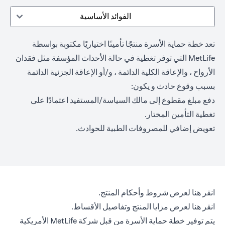
الفوائد الأساسية
تعد خطة حماية الأسرة منتجًا تأمينًا اختياريًا مكتوبة بواسطة
MetLife التي توفر تغطية في حالة الأحداث المؤسفة مثل فقدان
الأرواح ، والإعاقة الكلية الدائمة ، و/أو الإعاقة الجزئية الدائمة
بسبب وقوع حادث و يكون:
دفع مبلغ مقطوع إلى مالك السياسة/المستفيد اعتمادًا على
تغطية التأمين المختار.
تعويض إضافي للمصروفات الطبية للحوادث.
(opens in a new tab)
انقر هنا
لعرض شروط وأحكام المنتج.
(opens in a new tab)
انقر هنا
لعرض مزايا المنتج وتفاصيل الأقساط.
يتم توفير خطة حماية الأسرة من قبل شركة MetLife الأمريكية