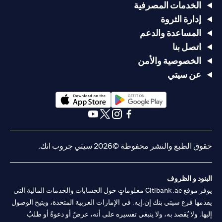
الخدمات المصرفية
إدارة الثروة
المساعدة والدعم
اتصل بنا
الخصوصية والأمن
عن سيتي
(opens in a new tab)
(opens in a new tab)
(opens in a new tab)
(opens in a new tab)
(opens in a new tab)
(opens in a new tab)
حقوق الطبع والنشر محفوظة ©2026 سيتي جروب انك.
البنود و الظروف
يوفر موقع Citibank.ae معلوماتٍ حول الحسابات والخدمات المالية التي
يقدمها فرع سيتي بنك إن.إيه. في الإمارات العربية المتحدة، ويتيح الوصول
إليها. ولا يُقصد به، ولا ينبغي تفسيره على أنه، عرضٌ أو دعوةٌ أو طلبٌ