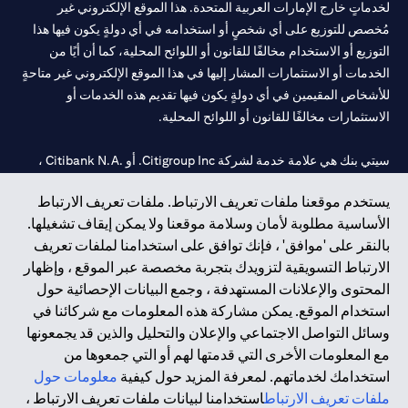
لخدماتٍ خارج الإمارات العربية المتحدة. هذا الموقع الإلكتروني غير
مُخصص للتوزيع على أي شخصٍ أو استخدامه في أي دولةٍ يكون فيها هذا
التوزيع أو الاستخدام مخالفًا للقانون أو اللوائح المحلية، كما أن أيًا من
الخدمات أو الاستثمارات المشار إليها في هذا الموقع الإلكتروني غير متاحةٍ
للأشخاص المقيمين في أي دولةٍ يكون فيها تقديم هذه الخدمات أو
الاستثمارات مخالفًا للقانون أو اللوائح المحلية.
سيتي بنك هي علامة خدمة لشركة Citigroup Inc. أو .Citibank N.A ،
مستخدمة ومسجلة في جميع أنحاء العالم.
يستخدم موقعنا ملفات تعريف الارتباط. ملفات تعريف الارتباط
الأساسية مطلوبة لأمان وسلامة موقعنا ولا يمكن إيقاف تشغيلها.
سيتي بنك إن. إيه. الإمارات مسجل لدى مصرف الإمارات المركزي تحت
بالنقر على 'موافق' ، فإنك توافق على استخدامنا لملفات تعريف
أرقام التراخيص 202563 لفرع الوصل في دبي، 531989 لفرع مول
الارتباط التسويقية لتزويدك بتجربة مخصصة عبر الموقع ، وإظهار
الإمارات في دبي، و
CN-1002019
لفرع أبوظبي. هاتف: 4000 311 04.
المحتوى والإعلانات المستهدفة ، وجمع البيانات الإحصائية حول
فرع سيتي بنك إن إيه - الإمارات العربية المتحدة مرخص من مصرف
استخدام الموقع. يمكن مشاركة هذه المعلومات مع شركائنا في
الإمارات العربية المتحدة المركزي كفرع لبنك أجنبي.
وسائل التواصل الاجتماعي والإعلان والتحليل والذين قد يجمعونها
سيتي بنك إن إيه الإمارات العربية المتحدة مرخص من هيئة الأوراق المالية
مع المعلومات الأخرى التي قدمتها لهم أو التي جمعوها من
والسلع في الإمارات العربية المتحدة ("SCA") للقيام بالنشاط المالي لـ أ)
استخدامك لخدماتهم. لمعرفة المزيد حول كيفية
معلومات حول
الاستشارات المالية والتعريف والترويج بموجب ترخيص رقم
ملفات تعريف الارتباط
استخدامنا لبيانات ملفات تعريف الارتباط ،
20200000097 ب) وسيط تداول في الأسواق الدولية بموجب ترخيص