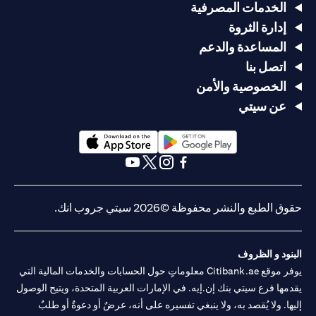
الخدمات المصرفية
إدارة الثروة
المساعدة والدعم
اتصل بنا
الخصوصية والأمن
عن سيتي
(opens in a new tab)
(opens in a new tab)
(opens in a new tab)
(opens in a new tab)
(opens in a new tab)
(opens in a new tab)
حقوق الطبع والنشر محفوظة ©2026 سيتي جروب انك.
البنود و الظروف
يوفر موقع Citibank.ae معلوماتٍ حول الحسابات والخدمات المالية التي
يقدمها فرع سيتي بنك إن.إيه. في الإمارات العربية المتحدة، ويتيح الوصول
إليها. ولا يُقصد به، ولا ينبغي تفسيره على أنه، عرضٌ أو دعوةٌ أو طلبٌ