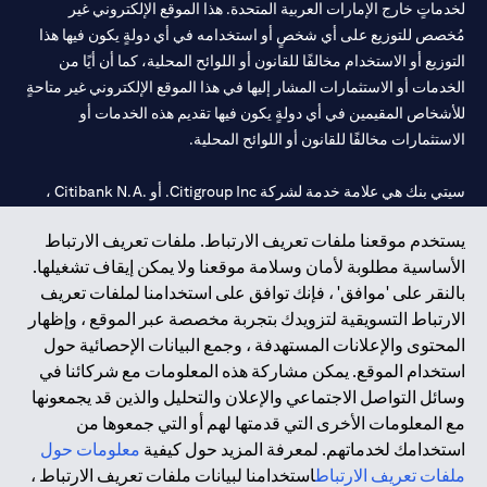
لخدماتٍ خارج الإمارات العربية المتحدة. هذا الموقع الإلكتروني غير
مُخصص للتوزيع على أي شخصٍ أو استخدامه في أي دولةٍ يكون فيها هذا
التوزيع أو الاستخدام مخالفًا للقانون أو اللوائح المحلية، كما أن أيًا من
الخدمات أو الاستثمارات المشار إليها في هذا الموقع الإلكتروني غير متاحةٍ
للأشخاص المقيمين في أي دولةٍ يكون فيها تقديم هذه الخدمات أو
الاستثمارات مخالفًا للقانون أو اللوائح المحلية.
سيتي بنك هي علامة خدمة لشركة Citigroup Inc. أو .Citibank N.A ،
مستخدمة ومسجلة في جميع أنحاء العالم.
يستخدم موقعنا ملفات تعريف الارتباط. ملفات تعريف الارتباط
الأساسية مطلوبة لأمان وسلامة موقعنا ولا يمكن إيقاف تشغيلها.
سيتي بنك إن. إيه. الإمارات مسجل لدى مصرف الإمارات المركزي تحت
بالنقر على 'موافق' ، فإنك توافق على استخدامنا لملفات تعريف
أرقام التراخيص 202563 لفرع الوصل في دبي، 531989 لفرع مول
الارتباط التسويقية لتزويدك بتجربة مخصصة عبر الموقع ، وإظهار
الإمارات في دبي، و
CN-1002019
لفرع أبوظبي. هاتف: 4000 311 04.
المحتوى والإعلانات المستهدفة ، وجمع البيانات الإحصائية حول
فرع سيتي بنك إن إيه - الإمارات العربية المتحدة مرخص من مصرف
استخدام الموقع. يمكن مشاركة هذه المعلومات مع شركائنا في
الإمارات العربية المتحدة المركزي كفرع لبنك أجنبي.
وسائل التواصل الاجتماعي والإعلان والتحليل والذين قد يجمعونها
سيتي بنك إن إيه الإمارات العربية المتحدة مرخص من هيئة الأوراق المالية
مع المعلومات الأخرى التي قدمتها لهم أو التي جمعوها من
والسلع في الإمارات العربية المتحدة ("SCA") للقيام بالنشاط المالي لـ أ)
استخدامك لخدماتهم. لمعرفة المزيد حول كيفية
معلومات حول
الاستشارات المالية والتعريف والترويج بموجب ترخيص رقم
ملفات تعريف الارتباط
استخدامنا لبيانات ملفات تعريف الارتباط ،
20200000097 ب) وسيط تداول في الأسواق الدولية بموجب ترخيص