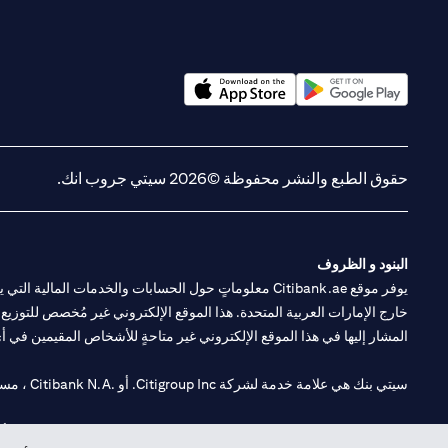
(opens in a new tab)
(opens in a new tab)
حقوق الطبع والنشر محفوظة ©2026 سيتي جروب انك.
البنود و الظروف
يوفر موقع Citibank.ae معلوماتٍ حول الحسابات والخدمات 
خارج الإمارات العربية المتحدة. هذا الموقع الإلكتروني غير مُخصص للتوزيع ع
المشار إليها في هذا الموقع الإلكتروني غير متاحةٍ للأشخاص المقيمين في أي د
سيتي بنك هي علامة خدمة لشركة Citigroup Inc. أو .Citibank N.A ، مستخدمة ومسجلة في جميع أنحاء العالم.
سيتي بنك إن. إيه. الإمارات مسجل لدى مصرف الإمارات المركزي تحت أرقام التراخيص 202563 لفرع الوصل في دبي، 531989 لفرع