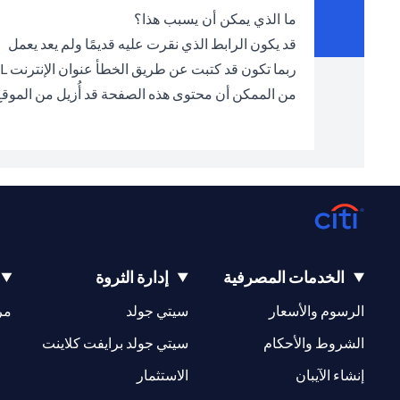
ما الذي يمكن أن يسبب هذا؟
قد يكون الرابط الذي نقرت عليه قديمًا ولم يعد يعمل
ربما تكون قد كتبت عن طريق الخطأ عنوان الإنترنت URL الخطأ في شريط العناوين
من الممكن أن محتوى هذه الصفحة قد أُزيل من الموق
الخدمات المصرفية
إدارة الثروة
(opens in a new tab)
(opens in a new tab)
الرسوم والأسعار
سيتي جولد
مر
(opens in a new tab)
(opens in a new tab)
الشروط والأحكام
سيتي جولد برايفت كلاينت
(opens in a new tab)
(opens in a new tab)
إنشاء الآيبان
الاستثمار