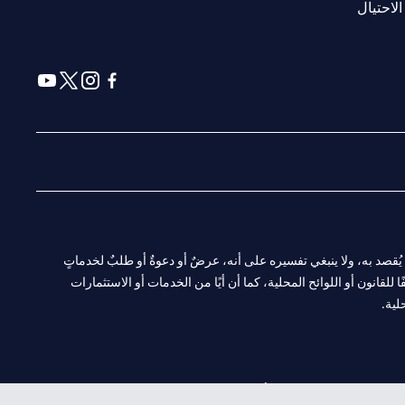
(opens in a new tab)
الاحتيال
(opens in a new tab)
(opens in a new tab)
(opens in a new tab)
(opens in a new tab)
ا. ولا يُقصد به، ولا ينبغي تفسيره على أنه، عرضٌ أو دعوةٌ أو طلبٌ لخدماتٍ
لقانون أو اللوائح المحلية، كما أن أيًا من الخدمات أو الاستثمارات
لية.
CN-1002019
لفرع أبوظبي. هاتف: 4000 311 04.