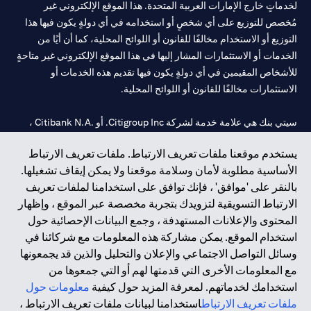
لخدماتٍ خارج الإمارات العربية المتحدة. هذا الموقع الإلكتروني غير
مُخصص للتوزيع على أي شخصٍ أو استخدامه في أي دولةٍ يكون فيها هذا
التوزيع أو الاستخدام مخالفًا للقانون أو اللوائح المحلية، كما أن أيًا من
الخدمات أو الاستثمارات المشار إليها في هذا الموقع الإلكتروني غير متاحةٍ
للأشخاص المقيمين في أي دولةٍ يكون فيها تقديم هذه الخدمات أو
الاستثمارات مخالفًا للقانون أو اللوائح المحلية.
سيتي بنك هي علامة خدمة لشركة Citigroup Inc. أو .Citibank N.A ،
مستخدمة ومسجلة في جميع أنحاء العالم.
يستخدم موقعنا ملفات تعريف الارتباط. ملفات تعريف الارتباط
الأساسية مطلوبة لأمان وسلامة موقعنا ولا يمكن إيقاف تشغيلها.
سيتي بنك إن. إيه. الإمارات مسجل لدى مصرف الإمارات المركزي تحت
بالنقر على 'موافق' ، فإنك توافق على استخدامنا لملفات تعريف
أرقام التراخيص 202563 لفرع الوصل في دبي، 531989 لفرع مول
الارتباط التسويقية لتزويدك بتجربة مخصصة عبر الموقع ، وإظهار
الإمارات في دبي، و
CN-1002019
لفرع أبوظبي. هاتف: 4000 311 04.
المحتوى والإعلانات المستهدفة ، وجمع البيانات الإحصائية حول
فرع سيتي بنك إن إيه - الإمارات العربية المتحدة مرخص من مصرف
استخدام الموقع. يمكن مشاركة هذه المعلومات مع شركائنا في
الإمارات العربية المتحدة المركزي كفرع لبنك أجنبي.
وسائل التواصل الاجتماعي والإعلان والتحليل والذين قد يجمعونها
سيتي بنك إن إيه الإمارات العربية المتحدة مرخص من هيئة الأوراق المالية
مع المعلومات الأخرى التي قدمتها لهم أو التي جمعوها من
والسلع في الإمارات العربية المتحدة ("SCA") للقيام بالنشاط المالي لـ أ)
استخدامك لخدماتهم. لمعرفة المزيد حول كيفية
معلومات حول
الاستشارات المالية والتعريف والترويج بموجب ترخيص رقم
ملفات تعريف الارتباط
استخدامنا لبيانات ملفات تعريف الارتباط ،
20200000097 ب) وسيط تداول في الأسواق الدولية بموجب ترخيص