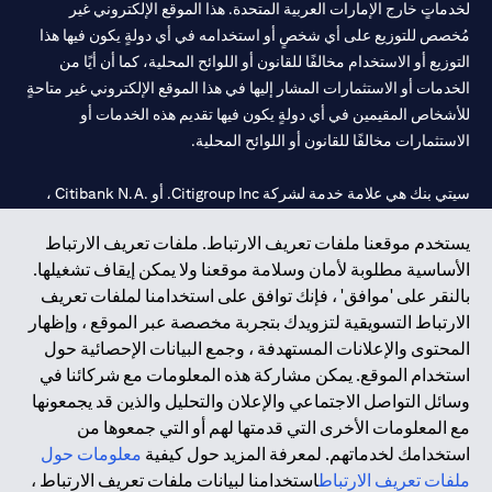
لخدماتٍ خارج الإمارات العربية المتحدة. هذا الموقع الإلكتروني غير
مُخصص للتوزيع على أي شخصٍ أو استخدامه في أي دولةٍ يكون فيها هذا
التوزيع أو الاستخدام مخالفًا للقانون أو اللوائح المحلية، كما أن أيًا من
الخدمات أو الاستثمارات المشار إليها في هذا الموقع الإلكتروني غير متاحةٍ
للأشخاص المقيمين في أي دولةٍ يكون فيها تقديم هذه الخدمات أو
الاستثمارات مخالفًا للقانون أو اللوائح المحلية.
سيتي بنك هي علامة خدمة لشركة Citigroup Inc. أو .Citibank N.A ،
مستخدمة ومسجلة في جميع أنحاء العالم.
يستخدم موقعنا ملفات تعريف الارتباط. ملفات تعريف الارتباط
الأساسية مطلوبة لأمان وسلامة موقعنا ولا يمكن إيقاف تشغيلها.
سيتي بنك إن. إيه. الإمارات مسجل لدى مصرف الإمارات المركزي تحت
بالنقر على 'موافق' ، فإنك توافق على استخدامنا لملفات تعريف
أرقام التراخيص 202563 لفرع الوصل في دبي، 531989 لفرع مول
الارتباط التسويقية لتزويدك بتجربة مخصصة عبر الموقع ، وإظهار
الإمارات في دبي، و CN-1002019 لفرع أبوظبي. هاتف: 4000 311 04.
المحتوى والإعلانات المستهدفة ، وجمع البيانات الإحصائية حول
فرع سيتي بنك إن إيه - الإمارات العربية المتحدة مرخص من مصرف
استخدام الموقع. يمكن مشاركة هذه المعلومات مع شركائنا في
الإمارات العربية المتحدة المركزي كفرع لبنك أجنبي.
وسائل التواصل الاجتماعي والإعلان والتحليل والذين قد يجمعونها
سيتي بنك إن إيه الإمارات العربية المتحدة مرخص من هيئة الأوراق المالية
مع المعلومات الأخرى التي قدمتها لهم أو التي جمعوها من
والسلع في الإمارات العربية المتحدة ("SCA") للقيام بالنشاط المالي لـ أ)
استخدامك لخدماتهم. لمعرفة المزيد حول كيفية
معلومات حول
الاستشارات المالية والتعريف والترويج بموجب ترخيص رقم
ملفات تعريف الارتباط
استخدامنا لبيانات ملفات تعريف الارتباط ،
20200000097 ب) وسيط تداول في الأسواق الدولية بموجب ترخيص