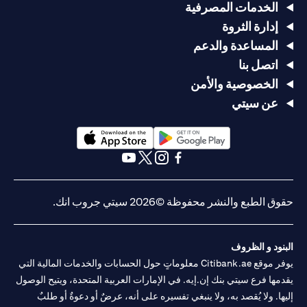
الخدمات المصرفية
إدارة الثروة
المساعدة والدعم
اتصل بنا
الخصوصية والأمن
عن سيتي
opens in a new tab
opens in a new tab
opens in a new tab
opens in a new tab
opens in a new tab
opens in a new tab
حقوق الطبع والنشر محفوظة ©2026 سيتي جروب انك.
البنود و الظروف
يوفر موقع Citibank.ae معلوماتٍ حول الحسابات والخدمات المالية التي
يقدمها فرع سيتي بنك إن.إيه. في الإمارات العربية المتحدة، ويتيح الوصول
إليها. ولا يُقصد به، ولا ينبغي تفسيره على أنه، عرضٌ أو دعوةٌ أو طلبٌ