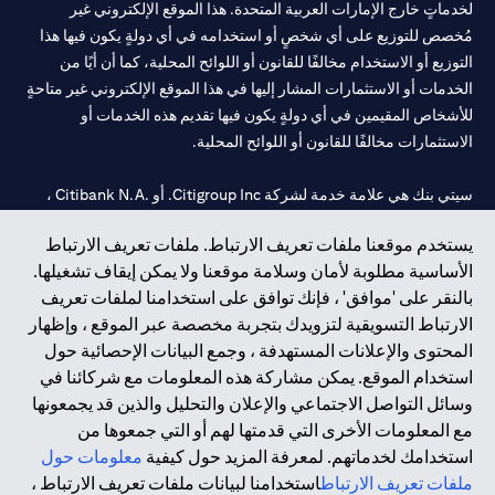
لخدماتٍ خارج الإمارات العربية المتحدة. هذا الموقع الإلكتروني غير
مُخصص للتوزيع على أي شخصٍ أو استخدامه في أي دولةٍ يكون فيها هذا
التوزيع أو الاستخدام مخالفًا للقانون أو اللوائح المحلية، كما أن أيًا من
الخدمات أو الاستثمارات المشار إليها في هذا الموقع الإلكتروني غير متاحةٍ
للأشخاص المقيمين في أي دولةٍ يكون فيها تقديم هذه الخدمات أو
الاستثمارات مخالفًا للقانون أو اللوائح المحلية.
سيتي بنك هي علامة خدمة لشركة Citigroup Inc. أو .Citibank N.A ،
مستخدمة ومسجلة في جميع أنحاء العالم.
يستخدم موقعنا ملفات تعريف الارتباط. ملفات تعريف الارتباط
الأساسية مطلوبة لأمان وسلامة موقعنا ولا يمكن إيقاف تشغيلها.
سيتي بنك إن. إيه. الإمارات مسجل لدى مصرف الإمارات المركزي تحت
بالنقر على 'موافق' ، فإنك توافق على استخدامنا لملفات تعريف
أرقام التراخيص 202563 لفرع الوصل في دبي، 531989 لفرع مول
الارتباط التسويقية لتزويدك بتجربة مخصصة عبر الموقع ، وإظهار
الإمارات في دبي، و
CN-1002019
لفرع أبوظبي. هاتف: 4000 311 04.
المحتوى والإعلانات المستهدفة ، وجمع البيانات الإحصائية حول
فرع سيتي بنك إن إيه - الإمارات العربية المتحدة مرخص من مصرف
استخدام الموقع. يمكن مشاركة هذه المعلومات مع شركائنا في
الإمارات العربية المتحدة المركزي كفرع لبنك أجنبي.
وسائل التواصل الاجتماعي والإعلان والتحليل والذين قد يجمعونها
سيتي بنك إن إيه الإمارات العربية المتحدة مرخص من هيئة الأوراق المالية
مع المعلومات الأخرى التي قدمتها لهم أو التي جمعوها من
والسلع في الإمارات العربية المتحدة ("SCA") للقيام بالنشاط المالي لـ أ)
استخدامك لخدماتهم. لمعرفة المزيد حول كيفية
معلومات حول
الاستشارات المالية والتعريف والترويج بموجب ترخيص رقم
ملفات تعريف الارتباط
استخدامنا لبيانات ملفات تعريف الارتباط ،
20200000097 ب) وسيط تداول في الأسواق الدولية بموجب ترخيص