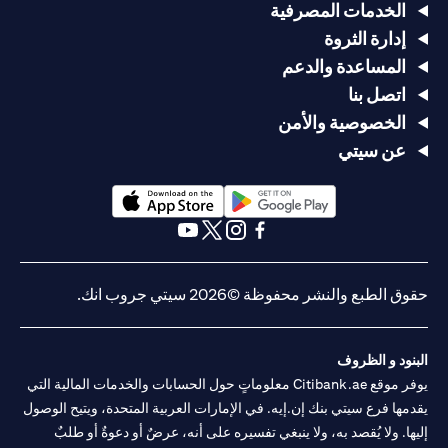
الخدمات المصرفية
إدارة الثروة
المساعدة والدعم
اتصل بنا
الخصوصية والأمن
عن سيتي
(opens in a new tab)
(opens in a new tab)
(opens in a new tab)
(opens in a new tab)
(opens in a new tab)
(opens in a new tab)
حقوق الطبع والنشر محفوظة ©2026 سيتي جروب انك.
البنود و الظروف
يوفر موقع Citibank.ae معلوماتٍ حول الحسابات والخدمات المالية التي
يقدمها فرع سيتي بنك إن.إيه. في الإمارات العربية المتحدة، ويتيح الوصول
إليها. ولا يُقصد به، ولا ينبغي تفسيره على أنه، عرضٌ أو دعوةٌ أو طلبٌ