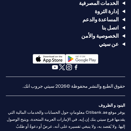
الخدمات المصرفية
إدارة الثروة
المساعدة والدعم
اتصل بنا
الخصوصية والأمن
عن سيتي
opens in a new tab
opens in a new tab
opens in a new tab
opens in a new tab
opens in a new tab
opens in a new tab
حقوق الطبع والنشر محفوظة ©2026 سيتي جروب انك.
البنود و الظروف
يوفر موقع Citibank.ae معلوماتٍ حول الحسابات والخدمات المالية التي
يقدمها فرع سيتي بنك إن.إيه. في الإمارات العربية المتحدة، ويتيح الوصول
إليها. ولا يُقصد به، ولا ينبغي تفسيره على أنه، عرضٌ أو دعوةٌ أو طلبٌ