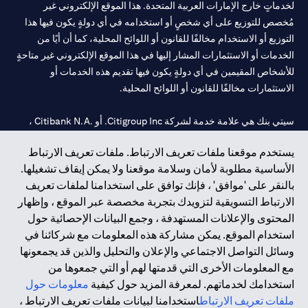
لخدماتٍ خارج الإمارات العربية المتحدة. هذا الموقع الإلكتروني غير
مُخصص للتوزيع على أي شخصٍ أو استخدامه في أي دولةٍ يكون فيها هذا
التوزيع أو الاستخدام مخالفًا للقانون أو اللوائح المحلية، كما أن أيًا من
الخدمات أو الاستثمارات المشار إليها في هذا الموقع الإلكتروني غير متاحةٍ
للأشخاص المقيمين في أي دولةٍ يكون فيها تقديم هذه الخدمات أو
الاستثمارات مخالفًا للقانون أو اللوائح المحلية.
سيتي بنك هي علامة خدمة لشركة Citigroup Inc. أو .Citibank N.A ،
مستخدمة ومسجلة في جميع أنحاء العالم.
يستخدم موقعنا ملفات تعريف الارتباط. ملفات تعريف الارتباط
الأساسية مطلوبة لأمان وسلامة موقعنا ولا يمكن إيقاف تشغيلها.
سيتي بنك إن. إيه. الإمارات مسجل لدى مصرف الإمارات المركزي تحت
بالنقر على 'موافق' ، فإنك توافق على استخدامنا لملفات تعريف
أرقام التراخيص 202563 لفرع الوصل في دبي، 531989 لفرع مول
الارتباط التسويقية لتزويدك بتجربة مخصصة عبر الموقع ، وإظهار
الإمارات في دبي، و CN-1002019 لفرع أبوظبي. هاتف: 4000 311 04.
المحتوى والإعلانات المستهدفة ، وجمع البيانات الإحصائية حول
فرع سيتي بنك إن إيه - الإمارات العربية المتحدة مرخص من مصرف
استخدام الموقع. يمكن مشاركة هذه المعلومات مع شركائنا في
الإمارات العربية المتحدة المركزي كفرع لبنك أجنبي.
وسائل التواصل الاجتماعي والإعلان والتحليل والذين قد يجمعونها
سيتي بنك إن إيه الإمارات العربية المتحدة مرخص من هيئة الأوراق المالية
مع المعلومات الأخرى التي قدمتها لهم أو التي جمعوها من
والسلع في الإمارات العربية المتحدة ("SCA") للقيام بالنشاط المالي لـ أ)
استخدامك لخدماتهم. لمعرفة المزيد حول كيفية
معلومات حول
الاستشارات المالية والتعريف والترويج بموجب ترخيص رقم
ملفات تعريف الارتباط
استخدامنا لبيانات ملفات تعريف الارتباط ،
20200000097 ب) وسيط تداول في الأسواق الدولية بموجب ترخيص