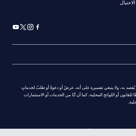
(opens in a new tab)
الاحتيال
(opens in a new tab)
(opens in a new tab)
(opens in a new tab)
(opens in a new tab)
ا. ولا يُقصد به، ولا ينبغي تفسيره على أنه، عرضٌ أو دعوةٌ أو طلبٌ لخدماتٍ
لقانون أو اللوائح المحلية، كما أن أيًا من الخدمات أو الاستثمارات
لية.
CN-1002019
لفرع أبوظبي. هاتف: 4000 311 04.