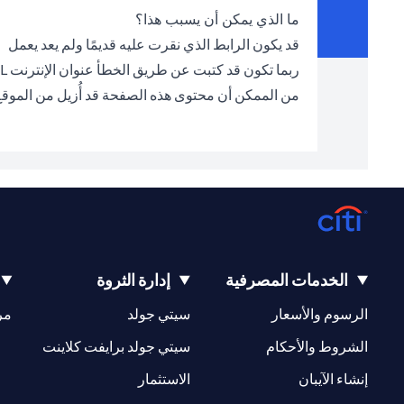
ما الذي يمكن أن يسبب هذا؟
قد يكون الرابط الذي نقرت عليه قديمًا ولم يعد يعمل
ربما تكون قد كتبت عن طريق الخطأ عنوان الإنترنت URL الخطأ في شريط العناوين
من الممكن أن محتوى هذه الصفحة قد أُزيل من الموق
الخدمات المصرفية
إدارة الثروة
(opens in a new tab)
(opens in a new tab)
الرسوم والأسعار
سيتي جولد
مر
(opens in a new tab)
(opens in a new tab)
الشروط والأحكام
سيتي جولد برايفت كلاينت
(opens in a new tab)
(opens in a new tab)
إنشاء الآيبان
الاستثمار