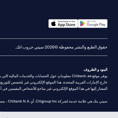
(opens in a new tab)
(opens in a new tab)
حقوق الطبع والنشر محفوظة ©2026 سيتي جروب انك.
البنود و الظروف
يوفر موقع Citibank.ae معلوماتٍ حول الحسابات والخدمات 
خارج الإمارات العربية المتحدة. هذا الموقع الإلكتروني غير مُخصص للتوزيع ع
المشار إليها في هذا الموقع الإلكتروني غير متاحةٍ للأشخاص المقيمين في أي د
سيتي بنك هي علامة خدمة لشركة Citigroup Inc. أو .Citibank N.A ، مستخدمة ومسجلة في جميع أنحاء العالم.
سيتي بنك إن. إيه. الإمارات مسجل لدى مصرف الإمارات المركزي تحت أرقام التراخيص 202563 لفرع الوصل في دبي، 531989 لفرع