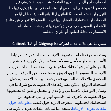
لخدماتٍ خارج الإمارات العربية المتحدة. هذا الموقع الإلكتروني غير
مُخصص للتوزيع على أي شخصٍ أو استخدامه في أي دولةٍ يكون فيها هذا
التوزيع أو الاستخدام مخالفًا للقانون أو اللوائح المحلية، كما أن أيًا من
الخدمات أو الاستثمارات المشار إليها في هذا الموقع الإلكتروني غير متاحةٍ
للأشخاص المقيمين في أي دولةٍ يكون فيها تقديم هذه الخدمات أو
الاستثمارات مخالفًا للقانون أو اللوائح المحلية.
سيتي بنك هي علامة خدمة لشركة Citigroup Inc. أو .Citibank N.A ،
مستخدمة ومسجلة في جميع أنحاء العالم.
يستخدم موقعنا ملفات تعريف الارتباط. ملفات تعريف الارتباط
الأساسية مطلوبة لأمان وسلامة موقعنا ولا يمكن إيقاف تشغيلها.
سيتي بنك إن. إيه. الإمارات مسجل لدى مصرف الإمارات المركزي تحت
بالنقر على 'موافق' ، فإنك توافق على استخدامنا لملفات تعريف
أرقام التراخيص 202563 لفرع الوصل في دبي، 531989 لفرع مول
الارتباط التسويقية لتزويدك بتجربة مخصصة عبر الموقع ، وإظهار
الإمارات في دبي، و
CN-1002019
لفرع أبوظبي. هاتف: 4000 311 04.
المحتوى والإعلانات المستهدفة ، وجمع البيانات الإحصائية حول
فرع سيتي بنك إن إيه - الإمارات العربية المتحدة مرخص من مصرف
استخدام الموقع. يمكن مشاركة هذه المعلومات مع شركائنا في
الإمارات العربية المتحدة المركزي كفرع لبنك أجنبي.
وسائل التواصل الاجتماعي والإعلان والتحليل والذين قد يجمعونها
سيتي بنك إن إيه الإمارات العربية المتحدة مرخص من هيئة الأوراق المالية
مع المعلومات الأخرى التي قدمتها لهم أو التي جمعوها من
والسلع في الإمارات العربية المتحدة ("SCA") للقيام بالنشاط المالي لـ أ)
استخدامك لخدماتهم. لمعرفة المزيد حول كيفية
معلومات حول
الاستشارات المالية والتعريف والترويج بموجب ترخيص رقم
ملفات تعريف الارتباط
استخدامنا لبيانات ملفات تعريف الارتباط ،
20200000097 ب) وسيط تداول في الأسواق الدولية بموجب ترخيص