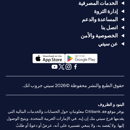
الخدمات المصرفية
إدارة الثروة
المساعدة والدعم
اتصل بنا
الخصوصية والأمن
عن سيتي
(opens in a new tab)
(opens in a new tab)
(opens in a new tab)
(opens in a new tab)
(opens in a new tab)
(opens in a new tab)
حقوق الطبع والنشر محفوظة ©2026 سيتي جروب انك.
البنود و الظروف
يوفر موقع Citibank.ae معلوماتٍ حول الحسابات والخدمات المالية التي
يقدمها فرع سيتي بنك إن.إيه. في الإمارات العربية المتحدة، ويتيح الوصول
إليها. ولا يُقصد به، ولا ينبغي تفسيره على أنه، عرضٌ أو دعوةٌ أو طلبٌ