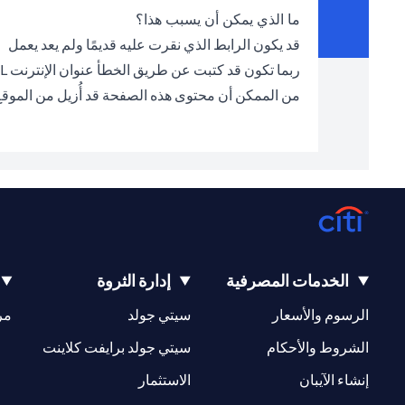
ما الذي يمكن أن يسبب هذا؟
قد يكون الرابط الذي نقرت عليه قديمًا ولم يعد يعمل
ربما تكون قد كتبت عن طريق الخطأ عنوان الإنترنت URL الخطأ في شريط العناوين
من الممكن أن محتوى هذه الصفحة قد أُزيل من الموق
الخدمات المصرفية
إدارة الثروة
(opens in a new tab)
(opens in a new tab)
الرسوم والأسعار
سيتي جولد
مر
(opens in a new tab)
(opens in a new tab)
الشروط والأحكام
سيتي جولد برايفت كلاينت
(opens in a new tab)
(opens in a new tab)
إنشاء الآيبان
الاستثمار