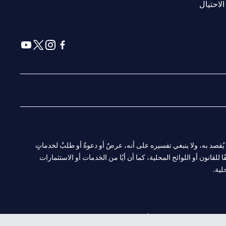
(opens in a new tab)
الاحتيال
(opens in a new tab)
(opens in a new tab)
(opens in a new tab)
(opens in a new tab)
ا. ولا يُقصد به، ولا ينبغي تفسيره على أنه، عرضٌ أو دعوةٌ أو طلبٌ لخدماتٍ
لقانون أو اللوائح المحلية، كما أن أيًا من الخدمات أو الاستثمارات
لية.
CN-1002019
لفرع أبوظبي. هاتف: 4000 311 04.