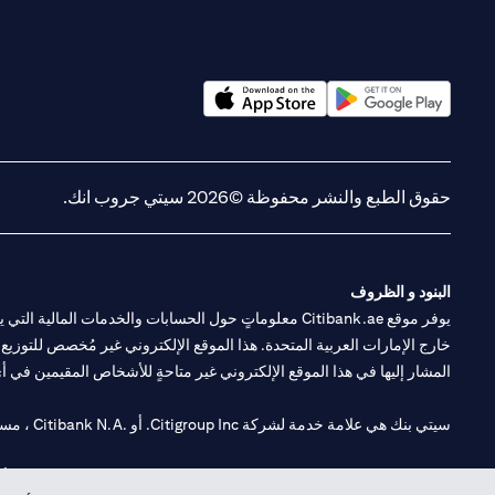
(opens in a new tab)
(opens in a new tab)
حقوق الطبع والنشر محفوظة ©2026 سيتي جروب انك.
البنود و الظروف
يوفر موقع Citibank.ae معلوماتٍ حول الحسابات والخدمات 
خارج الإمارات العربية المتحدة. هذا الموقع الإلكتروني غير مُخصص للتوزيع ع
المشار إليها في هذا الموقع الإلكتروني غير متاحةٍ للأشخاص المقيمين في أي د
سيتي بنك هي علامة خدمة لشركة Citigroup Inc. أو .Citibank N.A ، مستخدمة ومسجلة في جميع أنحاء العالم.
سيتي بنك إن. إيه. الإمارات مسجل لدى مصرف الإمارات المركزي تحت أرقام التراخيص 202563 لفرع الوصل في دبي، 531989 لفرع