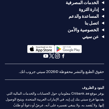
الخدمات المصرفية
إدارة الثروة
المساعدة والدعم
اتصل بنا
الخصوصية والأمن
عن سيتي
(opens in a new tab)
(opens in a new tab)
(opens in a new tab)
(opens in a new tab)
(opens in a new tab)
(opens in a new tab)
حقوق الطبع والنشر محفوظة ©2026 سيتي جروب انك.
البنود و الظروف
يوفر موقع Citibank.ae معلوماتٍ حول الحسابات والخدمات المالية التي
يقدمها فرع سيتي بنك إن.إيه. في الإمارات العربية المتحدة، ويتيح الوصول
إليها. ولا يُقصد به، ولا ينبغي تفسيره على أنه، عرضٌ أو دعوةٌ أو طلبٌ