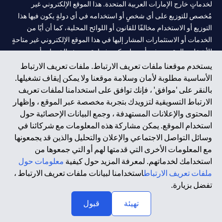
لخدماتٍ خارج الإمارات العربية المتحدة. هذا الموقع الإلكتروني غير
مُخصص للتوزيع على أي شخصٍ أو استخدامه في أي دولةٍ يكون فيها هذا
التوزيع أو الاستخدام مخالفًا للقانون أو اللوائح المحلية، كما أن أيًا من
الخدمات أو الاستثمارات المشار إليها في هذا الموقع الإلكتروني غير متاحةٍ
للأشخاص المقيمين في أي دولةٍ يكون فيها تقديم هذه الخدمات أو
الاستثمارات مخالفًا للقانون أو اللوائح المحلية.
يستخدم موقعنا ملفات تعريف الارتباط. ملفات تعريف الارتباط
الأساسية مطلوبة لأمان وسلامة موقعنا ولا يمكن إيقاف تشغيلها.
سيتي بنك هي علامة خدمة لشركة Citigroup Inc. أو .Citibank N.A ،
بالنقر على 'موافق' ، فإنك توافق على استخدامنا لملفات تعريف
مستخدمة ومسجلة في جميع أنحاء العالم.
الارتباط التسويقية لتزويدك بتجربة مخصصة عبر الموقع ، وإظهار
المحتوى والإعلانات المستهدفة ، وجمع البيانات الإحصائية حول
سيتي بنك إن. إيه. الإمارات مسجل لدى مصرف الإمارات المركزي تحت
استخدام الموقع. يمكن مشاركة هذه المعلومات مع شركائنا في
أرقام التراخيص 202563 لفرع الوصل في دبي، 531989 لفرع مول
وسائل التواصل الاجتماعي والإعلان والتحليل والذين قد يجمعونها
الإمارات في دبي، و
CN-1002019
لفرع أبوظبي. هاتف: 4000 311 04.
مع المعلومات الأخرى التي قدمتها لهم أو التي جمعوها من
فرع سيتي بنك إن إيه - الإمارات العربية المتحدة مرخص من مصرف
استخدامك لخدماتهم. لمعرفة المزيد حول كيفية
معلومات حول
الإمارات العربية المتحدة المركزي كفرع لبنك أجنبي.
ملفات تعريف الارتباط
استخدامنا لبيانات ملفات تعريف الارتباط ،
سيتي بنك إن إيه الإمارات العربية المتحدة مرخص من هيئة الأوراق المالية
تفضل بزيارة.
والسلع في الإمارات العربية المتحدة ("SCA") للقيام بالنشاط المالي لـ أ)
تهيئة
قبول
الاستشارات المالية والتعريف والترويج بموجب ترخيص رقم
20200000097 ب) وسيط تداول في الأسواق الدولية بموجب ترخيص