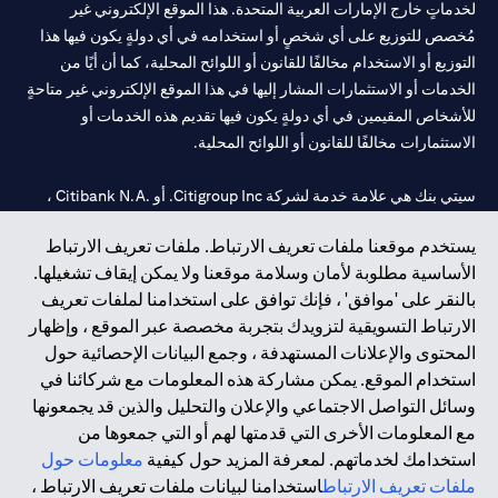
لخدماتٍ خارج الإمارات العربية المتحدة. هذا الموقع الإلكتروني غير
مُخصص للتوزيع على أي شخصٍ أو استخدامه في أي دولةٍ يكون فيها هذا
التوزيع أو الاستخدام مخالفًا للقانون أو اللوائح المحلية، كما أن أيًا من
الخدمات أو الاستثمارات المشار إليها في هذا الموقع الإلكتروني غير متاحةٍ
للأشخاص المقيمين في أي دولةٍ يكون فيها تقديم هذه الخدمات أو
الاستثمارات مخالفًا للقانون أو اللوائح المحلية.
سيتي بنك هي علامة خدمة لشركة Citigroup Inc. أو .Citibank N.A ،
مستخدمة ومسجلة في جميع أنحاء العالم.
يستخدم موقعنا ملفات تعريف الارتباط. ملفات تعريف الارتباط
الأساسية مطلوبة لأمان وسلامة موقعنا ولا يمكن إيقاف تشغيلها.
سيتي بنك إن. إيه. الإمارات مسجل لدى مصرف الإمارات المركزي تحت
بالنقر على 'موافق' ، فإنك توافق على استخدامنا لملفات تعريف
أرقام التراخيص 202563 لفرع الوصل في دبي، 531989 لفرع مول
الارتباط التسويقية لتزويدك بتجربة مخصصة عبر الموقع ، وإظهار
الإمارات في دبي، و
CN-1002019
لفرع أبوظبي. هاتف: 4000 311 04.
المحتوى والإعلانات المستهدفة ، وجمع البيانات الإحصائية حول
فرع سيتي بنك إن إيه - الإمارات العربية المتحدة مرخص من مصرف
استخدام الموقع. يمكن مشاركة هذه المعلومات مع شركائنا في
الإمارات العربية المتحدة المركزي كفرع لبنك أجنبي.
وسائل التواصل الاجتماعي والإعلان والتحليل والذين قد يجمعونها
سيتي بنك إن إيه الإمارات العربية المتحدة مرخص من هيئة الأوراق المالية
مع المعلومات الأخرى التي قدمتها لهم أو التي جمعوها من
والسلع في الإمارات العربية المتحدة ("SCA") للقيام بالنشاط المالي لـ أ)
استخدامك لخدماتهم. لمعرفة المزيد حول كيفية
معلومات حول
الاستشارات المالية والتعريف والترويج بموجب ترخيص رقم
ملفات تعريف الارتباط
استخدامنا لبيانات ملفات تعريف الارتباط ،
20200000097 ب) وسيط تداول في الأسواق الدولية بموجب ترخيص