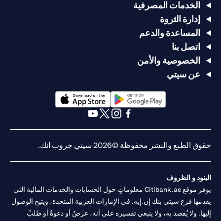
الخدمات المصرفية
إدارة الثروة
المساعدة والدعم
اتصل بنا
الخصوصية والأمن
عن سيتي
(opens in a new tab)
(opens in a new tab)
(opens in a new tab)
(opens in a new tab)
(opens in a new tab)
(opens in a new tab)
حقوق الطبع والنشر محفوظة ©2026 سيتي جروب انك.
البنود و الظروف
يوفر موقع Citibank.ae معلوماتٍ حول الحسابات والخدمات المالية التي
يقدمها فرع سيتي بنك إن.إيه. في الإمارات العربية المتحدة، ويتيح الوصول
إليها. ولا يُقصد به، ولا ينبغي تفسيره على أنه، عرضٌ أو دعوةٌ أو طلبٌ