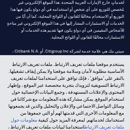
لخدماتٍ خارج الإمارات العربية المتحدة. هذا الموقع الإلكتروني غير
مُخصص للتوزيع على أي شخصٍ أو استخدامه في أي دولةٍ يكون فيها هذا
التوزيع أو الاستخدام مخالفًا للقانون أو اللوائح المحلية، كما أن أيًا من
الخدمات أو الاستثمارات المشار إليها في هذا الموقع الإلكتروني غير متاحةٍ
للأشخاص المقيمين في أي دولةٍ يكون فيها تقديم هذه الخدمات أو
الاستثمارات مخالفًا للقانون أو اللوائح المحلية.
سيتي بنك هي علامة خدمة لشركة Citigroup Inc. أو .Citibank N.A ،
مستخدمة ومسجلة في جميع أنحاء العالم.
يستخدم موقعنا ملفات تعريف الارتباط. ملفات تعريف الارتباط
الأساسية مطلوبة لأمان وسلامة موقعنا ولا يمكن إيقاف تشغيلها.
سيتي بنك إن. إيه. الإمارات مسجل لدى مصرف الإمارات المركزي تحت
بالنقر على 'موافق' ، فإنك توافق على استخدامنا لملفات تعريف
أرقام التراخيص 202563 لفرع الوصل في دبي، 531989 لفرع مول
الارتباط التسويقية لتزويدك بتجربة مخصصة عبر الموقع ، وإظهار
الإمارات في دبي، و
CN-1002019
لفرع أبوظبي. هاتف: 4000 311 04.
المحتوى والإعلانات المستهدفة ، وجمع البيانات الإحصائية حول
فرع سيتي بنك إن إيه - الإمارات العربية المتحدة مرخص من مصرف
استخدام الموقع. يمكن مشاركة هذه المعلومات مع شركائنا في
الإمارات العربية المتحدة المركزي كفرع لبنك أجنبي.
وسائل التواصل الاجتماعي والإعلان والتحليل والذين قد يجمعونها
سيتي بنك إن إيه الإمارات العربية المتحدة مرخص من هيئة الأوراق المالية
مع المعلومات الأخرى التي قدمتها لهم أو التي جمعوها من
والسلع في الإمارات العربية المتحدة ("SCA") للقيام بالنشاط المالي لـ أ)
استخدامك لخدماتهم. لمعرفة المزيد حول كيفية
معلومات حول
الاستشارات المالية والتعريف والترويج بموجب ترخيص رقم
ملفات تعريف الارتباط
استخدامنا لبيانات ملفات تعريف الارتباط ،
20200000097 ب) وسيط تداول في الأسواق الدولية بموجب ترخيص