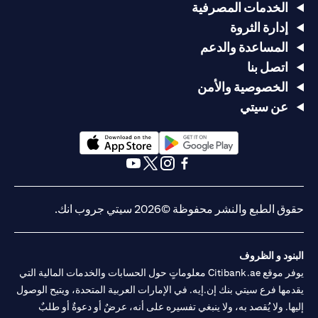
الخدمات المصرفية
إدارة الثروة
المساعدة والدعم
اتصل بنا
الخصوصية والأمن
عن سيتي
(opens in a new tab)
(opens in a new tab)
(opens in a new tab)
(opens in a new tab)
(opens in a new tab)
(opens in a new tab)
حقوق الطبع والنشر محفوظة ©2026 سيتي جروب انك.
البنود و الظروف
يوفر موقع Citibank.ae معلوماتٍ حول الحسابات والخدمات المالية التي
يقدمها فرع سيتي بنك إن.إيه. في الإمارات العربية المتحدة، ويتيح الوصول
إليها. ولا يُقصد به، ولا ينبغي تفسيره على أنه، عرضٌ أو دعوةٌ أو طلبٌ