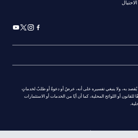
(opens in a new tab)
الاحتيال
(opens in a new tab)
(opens in a new tab)
(opens in a new tab)
(opens in a new tab)
ا. ولا يُقصد به، ولا ينبغي تفسيره على أنه، عرضٌ أو دعوةٌ أو طلبٌ لخدماتٍ
لقانون أو اللوائح المحلية، كما أن أيًا من الخدمات أو الاستثمارات
لية.
CN-1002019
لفرع أبوظبي. هاتف: 4000 311 04.