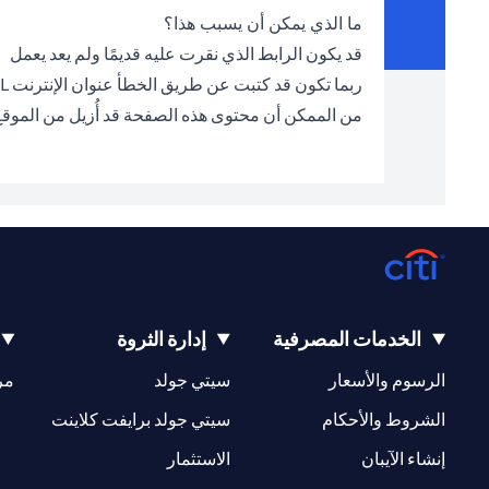
ما الذي يمكن أن يسبب هذا؟
قد يكون الرابط الذي نقرت عليه قديمًا ولم يعد يعمل
ربما تكون قد كتبت عن طريق الخطأ عنوان الإنترنت URL الخطأ في شريط العناوين
من الممكن أن محتوى هذه الصفحة قد أُزيل من الموق
الخدمات المصرفية
إدارة الثروة
(opens in a new tab)
(opens in a new tab)
الرسوم والأسعار
سيتي جولد
مر
(opens in a new tab)
(opens in a new tab)
الشروط والأحكام
سيتي جولد برايفت كلاينت
(opens in a new tab)
(opens in a new tab)
إنشاء الآيبان
الاستثمار