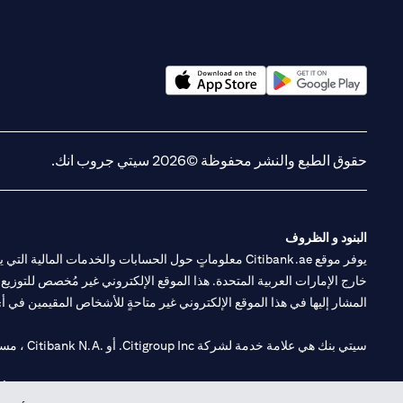
(opens in a new tab)
(opens in a new tab)
حقوق الطبع والنشر محفوظة ©2026 سيتي جروب انك.
البنود و الظروف
يوفر موقع Citibank.ae معلوماتٍ حول الحسابات والخدمات 
خارج الإمارات العربية المتحدة. هذا الموقع الإلكتروني غير مُخصص للتوزيع ع
المشار إليها في هذا الموقع الإلكتروني غير متاحةٍ للأشخاص المقيمين في أي د
سيتي بنك هي علامة خدمة لشركة Citigroup Inc. أو .Citibank N.A ، مستخدمة ومسجلة في جميع أنحاء العالم.
سيتي بنك إن. إيه. الإمارات مسجل لدى مصرف الإمارات المركزي تحت أرقام التراخيص 202563 لفرع الوصل في دبي، 531989 لفرع