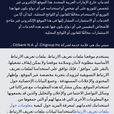
لخدماتٍ خارج الإمارات العربية المتحدة. هذا الموقع الإلكتروني غير
مُخصص للتوزيع على أي شخصٍ أو استخدامه في أي دولةٍ يكون فيها هذا
التوزيع أو الاستخدام مخالفًا للقانون أو اللوائح المحلية، كما أن أيًا من
الخدمات أو الاستثمارات المشار إليها في هذا الموقع الإلكتروني غير متاحةٍ
للأشخاص المقيمين في أي دولةٍ يكون فيها تقديم هذه الخدمات أو
الاستثمارات مخالفًا للقانون أو اللوائح المحلية.
سيتي بنك هي علامة خدمة لشركة Citigroup Inc. أو .Citibank N.A ،
مستخدمة ومسجلة في جميع أنحاء العالم.
يستخدم موقعنا ملفات تعريف الارتباط. ملفات تعريف الارتباط
الأساسية مطلوبة لأمان وسلامة موقعنا ولا يمكن إيقاف تشغيلها.
سيتي بنك إن. إيه. الإمارات مسجل لدى مصرف الإمارات المركزي تحت
بالنقر على 'موافق' ، فإنك توافق على استخدامنا لملفات تعريف
أرقام التراخيص 202563 لفرع الوصل في دبي، 531989 لفرع مول
الارتباط التسويقية لتزويدك بتجربة مخصصة عبر الموقع ، وإظهار
الإمارات في دبي، و
CN-1002019
لفرع أبوظبي. هاتف: 4000 311 04.
المحتوى والإعلانات المستهدفة ، وجمع البيانات الإحصائية حول
فرع سيتي بنك إن إيه - الإمارات العربية المتحدة مرخص من مصرف
استخدام الموقع. يمكن مشاركة هذه المعلومات مع شركائنا في
الإمارات العربية المتحدة المركزي كفرع لبنك أجنبي.
وسائل التواصل الاجتماعي والإعلان والتحليل والذين قد يجمعونها
سيتي بنك إن إيه الإمارات العربية المتحدة مرخص من هيئة الأوراق المالية
مع المعلومات الأخرى التي قدمتها لهم أو التي جمعوها من
والسلع في الإمارات العربية المتحدة ("SCA") للقيام بالنشاط المالي لـ أ)
استخدامك لخدماتهم. لمعرفة المزيد حول كيفية
معلومات حول
الاستشارات المالية والتعريف والترويج بموجب ترخيص رقم
ملفات تعريف الارتباط
استخدامنا لبيانات ملفات تعريف الارتباط ،
20200000097 ب) وسيط تداول في الأسواق الدولية بموجب ترخيص