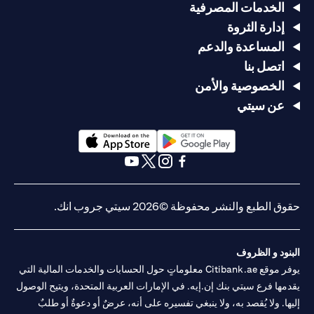
الخدمات المصرفية
إدارة الثروة
المساعدة والدعم
اتصل بنا
الخصوصية والأمن
عن سيتي
(opens in a new tab)
(opens in a new tab)
(opens in a new tab)
(opens in a new tab)
(opens in a new tab)
(opens in a new tab)
حقوق الطبع والنشر محفوظة ©2026 سيتي جروب انك.
البنود و الظروف
يوفر موقع Citibank.ae معلوماتٍ حول الحسابات والخدمات المالية التي
يقدمها فرع سيتي بنك إن.إيه. في الإمارات العربية المتحدة، ويتيح الوصول
إليها. ولا يُقصد به، ولا ينبغي تفسيره على أنه، عرضٌ أو دعوةٌ أو طلبٌ