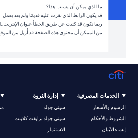
ما الذي يمكن أن يسبب هذا؟
قد يكون الرابط الذي نقرت عليه قديمًا ولم يعد يعمل
ربما تكون قد كتبت عن طريق الخطأ عنوان الإنترنت URL الخطأ في شريط العناوين
من الممكن أن محتوى هذه الصفحة قد أُزيل من الموق
الخدمات المصرفية
إدارة الثروة
(opens in a new tab)
(opens in a new tab)
الرسوم والأسعار
سيتي جولد
مر
(opens in a new tab)
(opens in a new tab)
الشروط والأحكام
سيتي جولد برايفت كلاينت
(opens in a new tab)
(opens in a new tab)
إنشاء الآيبان
الاستثمار