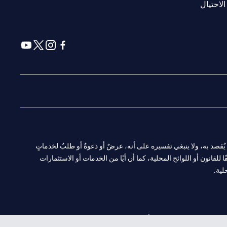
(opens in a new tab)
الاحتيال
(opens in a new tab)
(opens in a new tab)
(opens in a new tab)
(opens in a new tab)
ا. ولا يُقصد به، ولا ينبغي تفسيره على أنه، عرضٌ أو دعوةٌ أو طلبٌ لخدماتٍ
لقانون أو اللوائح المحلية، كما أن أيًا من الخدمات أو الاستثمارات
لية.
CN-1002019
لفرع أبوظبي. هاتف: 4000 311 04.