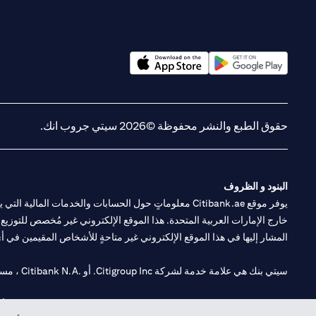
(opens in a new tab)
(opens in a new tab)
حقوق الطبع والنشر محفوظة ©2026 سيتي جروب انك.
البنود و الظروف
يوفر موقع Citibank.ae معلوماتٍ حول الحسابات والخدمات 
خارج الإمارات العربية المتحدة. هذا الموقع الإلكتروني غير مُخصص للتوزيع ع
المشار إليها في هذا الموقع الإلكتروني غير متاحةٍ للأشخاص المقيمين في أي د
سيتي بنك هي علامة خدمة لشركة Citigroup Inc. أو .Citibank N.A ، مستخدمة ومسجلة في جميع أنحاء العالم.
سيتي بنك إن. إيه. الإمارات مسجل لدى مصرف الإمارات المركزي تحت أرقام التراخيص 202563 لفرع الوصل في دبي، 531989 لفرع