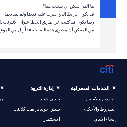
ما الذي يمكن أن يسبب هذا؟
قد يكون الرابط الذي نقرت عليه قديمًا ولم يعد يعمل
ربما تكون قد كتبت عن طريق الخطأ عنوان الإنترنت URL الخطأ في شريط العناوين
من الممكن أن محتوى هذه الصفحة قد أُزيل من الموق
الخدمات المصرفية
إدارة الثروة
(opens in a new tab)
(opens in a new tab)
الرسوم والأسعار
سيتي جولد
مر
(opens in a new tab)
(opens in a new tab)
الشروط والأحكام
سيتي جولد برايفت كلاينت
(opens in a new tab)
(opens in a new tab)
إنشاء الآيبان
الاستثمار