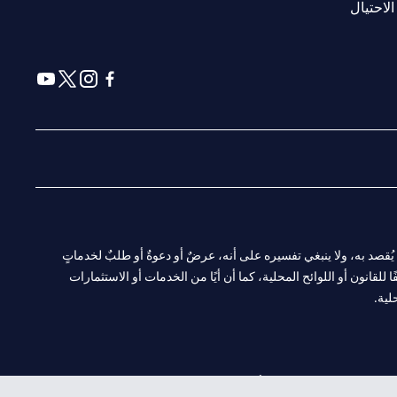
(opens in a new tab)
الاحتيال
(opens in a new tab)
(opens in a new tab)
(opens in a new tab)
(opens in a new tab)
ا. ولا يُقصد به، ولا ينبغي تفسيره على أنه، عرضٌ أو دعوةٌ أو طلبٌ لخدماتٍ
لقانون أو اللوائح المحلية، كما أن أيًا من الخدمات أو الاستثمارات
لية.
CN-1002019
لفرع أبوظبي. هاتف: 4000 311 04.