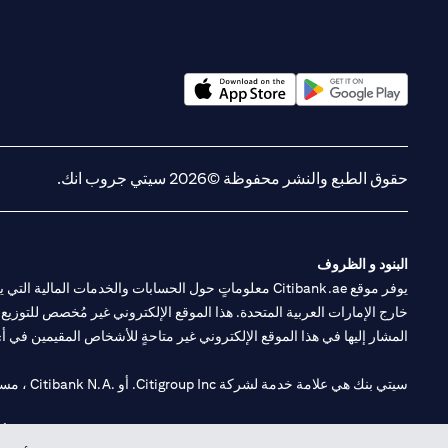
(opens in a new tab)
(opens in a new tab)
حقوق الطبع والنشر محفوظة ©2026 سيتي جروب انك.
البنود و الظروف
يوفر موقع Citibank.ae معلوماتٍ حول الحسابات والخدمات 
خارج الإمارات العربية المتحدة. هذا الموقع الإلكتروني غير مُخصص للتوزيع ع
المشار إليها في هذا الموقع الإلكتروني غير متاحةٍ للأشخاص المقيمين في أي د
سيتي بنك هي علامة خدمة لشركة Citigroup Inc. أو .Citibank N.A ، مستخدمة ومسجلة في جميع أنحاء العالم.
سيتي بنك إن. إيه. الإمارات مسجل لدى مصرف الإمارات المركزي تحت أرقام التراخيص 202563 لفرع الوصل في دبي، 531989 لفرع