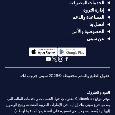
الخدمات المصرفية
إدارة الثروة
المساعدة والدعم
اتصل بنا
الخصوصية والأمن
عن سيتي
(opens in a new tab)
(opens in a new tab)
(opens in a new tab)
(opens in a new tab)
(opens in a new tab)
(opens in a new tab)
حقوق الطبع والنشر محفوظة ©2026 سيتي جروب انك.
البنود و الظروف
يوفر موقع Citibank.ae معلوماتٍ حول الحسابات والخدمات المالية التي
يقدمها فرع سيتي بنك إن.إيه. في الإمارات العربية المتحدة، ويتيح الوصول
إليها. ولا يُقصد به، ولا ينبغي تفسيره على أنه، عرضٌ أو دعوةٌ أو طلبٌ