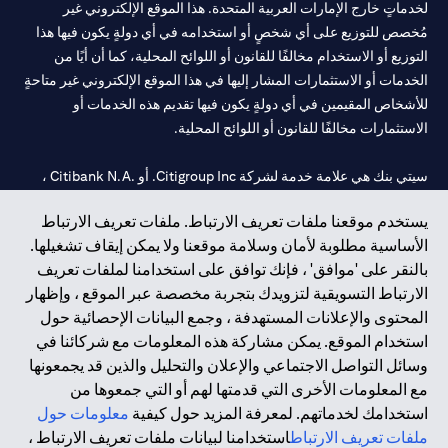
لخدماتٍ خارج الإمارات العربية المتحدة. هذا الموقع الإلكتروني غير
مُخصص للتوزيع على أي شخصٍ أو استخدامه في أي دولةٍ يكون فيها هذا
التوزيع أو الاستخدام مخالفًا للقانون أو اللوائح المحلية، كما أن أيًا من
الخدمات أو الاستثمارات المشار إليها في هذا الموقع الإلكتروني غير متاحةٍ
للأشخاص المقيمين في أي دولةٍ يكون فيها تقديم هذه الخدمات أو
الاستثمارات مخالفًا للقانون أو اللوائح المحلية.
سيتي بنك هي علامة خدمة لشركة Citigroup Inc. أو .Citibank N.A ،
مستخدمة ومسجلة في جميع أنحاء العالم.
يستخدم موقعنا ملفات تعريف الارتباط. ملفات تعريف الارتباط
الأساسية مطلوبة لأمان وسلامة موقعنا ولا يمكن إيقاف تشغيلها.
سيتي بنك إن. إيه. الإمارات مسجل لدى مصرف الإمارات المركزي تحت
بالنقر على 'موافق' ، فإنك توافق على استخدامنا لملفات تعريف
أرقام التراخيص 202563 لفرع الوصل في دبي، 531989 لفرع مول
الارتباط التسويقية لتزويدك بتجربة مخصصة عبر الموقع ، وإظهار
الإمارات في دبي، و
CN-1002019
لفرع أبوظبي. هاتف: 4000 311 04.
المحتوى والإعلانات المستهدفة ، وجمع البيانات الإحصائية حول
فرع سيتي بنك إن إيه - الإمارات العربية المتحدة مرخص من مصرف
استخدام الموقع. يمكن مشاركة هذه المعلومات مع شركائنا في
الإمارات العربية المتحدة المركزي كفرع لبنك أجنبي.
وسائل التواصل الاجتماعي والإعلان والتحليل والذين قد يجمعونها
سيتي بنك إن إيه الإمارات العربية المتحدة مرخص من هيئة الأوراق المالية
مع المعلومات الأخرى التي قدمتها لهم أو التي جمعوها من
والسلع في الإمارات العربية المتحدة ("SCA") للقيام بالنشاط المالي لـ أ)
استخدامك لخدماتهم. لمعرفة المزيد حول كيفية
معلومات حول
الاستشارات المالية والتعريف والترويج بموجب ترخيص رقم
ملفات تعريف الارتباط
استخدامنا لبيانات ملفات تعريف الارتباط ،
20200000097 ب) وسيط تداول في الأسواق الدولية بموجب ترخيص